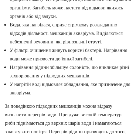
організму. Загибель може настати від відмови якихось
органів або від задухи.
Вода, яка нагрілася, сприяє стрімкому розкладанню
відходів діяльності мешканців акваріума. Виділяються
небезпечні речовини, які рівнозначні отруті.
У фільтрі очищення живуть корисні бактерії. Нагрівання
води може призвести до їхньої загибелі.
Нагрівання рідини збільшує солоність, що викликає різні
захворювання у підводних мешканців.
У нагрітій воді відмовляє обладнання, яке призначене для
акваріума.
За поведінкою підводних мешканців можна відразу
визначити перегрів води. При дуже високій температурі
риби піднімаються до верхніх шарів води і намагаються
заковтувати повітря. Перегрів рідини призводить до того,