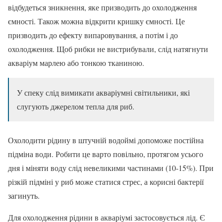
відбудеться зникнення, яке призводить до охолодження
ємності. Також можна відкрити кришку ємності. Це
призводить до ефекту випаровування, а потім і до
охолодження. Щоб рибки не вистрибували, слід натягнути
акваріум марлею або тонкою тканиною.
У спеку слід вимикати акваріумні світильники, які
слугують джерелом тепла для риб.
Охолодити рідину в штучній водоймі допоможе постійна
підміна води. Робити це варто повільно, протягом усього
дня і міняти воду слід невеликими частинами (10-15%). При
різкій підміні у риб може статися стрес, а корисні бактерії
загинуть.
Для охолодження рідини в акваріумі застосовується лід. Є