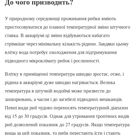
До чого призводить?
У природному середовищі проживання рибки вміють
пристосовуватися до плавної температурної зміни штучного
ставка. В акваріумі ці зміни відбуваються набагато
стрімкіше через мінімальну кількість рідини. Завдяки цьому
влітку вода потребує охолодження для підтримування
підводного мікроклімату рибок і рослинності.
Влітку в приміщенні температура швидко зростає, отже, і
рідина в акваріумі дуже швидко нагрівається. Велика
температура в штучній водоймі може призвести до
захворювань, а часом і до загибелі підводних мешканців.
Певні види риб чудово переносять температурний діапазон
від 15 до 30 градусів. Однак для утримання тропічних видів
риб дозволений показник до 27 градусів. Якщо температура
вища за цей показник, то риби перестають їсти і стають