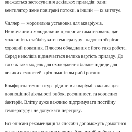
вважається застосування декількох приладів: один
вентилятор жене повітряні потоки, а інший — їх витягує.
Чиллер — морозильна установка для акваріумів.
Незвичайний холодильник працює автоматизовано, дає
можливість стабілізувати температуру і надовго зберігає
хороший показник. Плюсом обладнання є його тиха робота.
Серед недоліків відзначається велика вартість приладу. До
того ж така модель для охолодження більше підійде для
великих ємностей з різноманіттям риб і рослин.
Комфортна температура рідини в акваріумі важлива для
повноцінної діяльності рибок, рослинності та корисних
бактерій. Влітку дуже важливо підтримувати постійну
температуру і не допускати перегріву.
Всі описані рекомендації та способи допоможуть домогтися
несуттєвого охолодження рідини. Але потрібно брати до