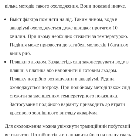
кілька методів такого охолодження. Вони показані нижче.
Вміст фільтра поміняти на лід. Таким чином, вода в
акваріумі охолоджується дуже швидко: протягом 10
хвилин. При цьому необхідно стежити за температурою.
Падіння може призвести до загибелі молюсків і багатьох
видів риб.
Пляшки з льодом. Заздалегідь слід законсервувати воду в
пляшці з платика або наповнити її готовим льодом.
Пляшку потрібно розташувати в акваріумі. Рідина
охолоджується потроху. При подібному методі також слід
стежити за зменшенням температурного показника.
Застосування подібного варіанту призводить до втрати
красивого зовнішнього вигляду акваріума.
Для охолодження можна увімкнути традиційний побутовий
вентилятор. Потрібно тільки направити його на водну гладь