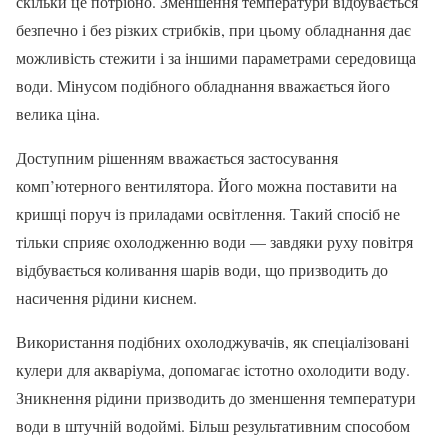
скільки це потрібно. Зменшення температури відбувається
безпечно і без різких стрибків, при цьому обладнання дає
можливість стежити і за іншими параметрами середовища
води. Мінусом подібного обладнання вважається його
велика ціна.
Доступним рішенням вважається застосування
комп’ютерного вентилятора. Його можна поставити на
кришці поруч із приладами освітлення. Такий спосіб не
тільки сприяє охолодженню води — завдяки руху повітря
відбувається коливання шарів води, що призводить до
насичення рідини киснем.
Використання подібних охолоджувачів, як спеціалізовані
кулери для акваріума, допомагає істотно охолодити воду.
Зникнення рідини призводить до зменшення температури
води в штучній водоймі. Більш результативним способом