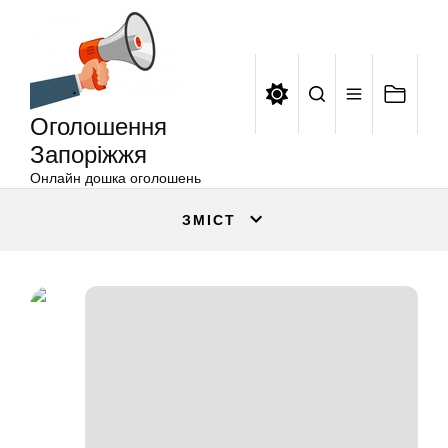
Оголошення
Перейти
Запоріжжя
до
вмісту
Оголошення
Запоріжжя
Онлайн дошка оголошень
ЗМІСТ