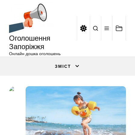
Оголошення
Перейти
Запоріжжя
до
вмісту
Оголошення
Запоріжжя
Онлайн дошка оголошень
ЗМІСТ