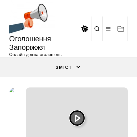
Оголошення
Перейти
Запоріжжя
до
вмісту
Оголошення
Запоріжжя
Онлайн дошка оголошень
ЗМІСТ