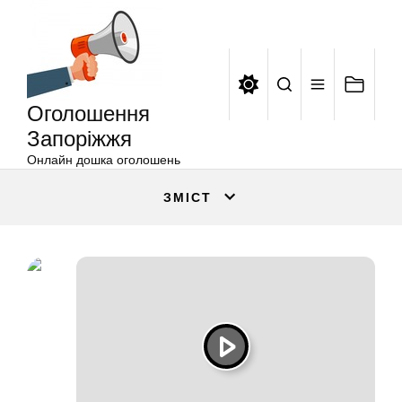
Оголошення
Перейти
Запоріжжя
до
вмісту
Оголошення
Запоріжжя
Онлайн дошка оголошень
ЗМІСТ