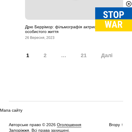
Дрю Беррімор: фільмографія актриси і факти з
особистого життя
26 Вересня, 2023
Навігація
1
2
…
21
Далі
записів
Мапа сайту
Авторське право © 2026
Оголошення
Вгору
↑
Запоріжжя.
Всі права захищені.