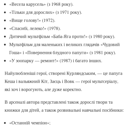
«Весела карусель» (з 1968 року).
«Тільки для дорослих» (з 1971 року).
«Вище голову!» (1972).
«Спасибі, лелеко!» (1978).
Дитячий мультфільм «Баба-Яга проти!» (з 1980 року).
Мультфільм для маленьких і великих глядачів «Чудовий
Гоша» і «Повернення блудного папуги» (з 1981 року).
«У зоопарку — ремонт!» (1987) і багато інших.
Найулюбленіші герої, створені Курляндським, — це папуга
Кеша і вальяжний Кіт, Заєць і Вовк — герої мультсеріалу,
які хоч і ворогують, але дуже коректно.
В арсеналі автора представлені також дорослі твори та
книжки для дітей, а також розвивальні навчальні посібники:
«Останній чемпіон»;