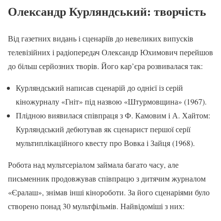
Олександр Курляндський: творчість
Від газетних видань і сценаріїв до невеликих випусків
телевізійних і радіопередач Олександр Юхимович перейшов
до більш серйозних творів. Його кар’єра розвивалася так:
Курляндський написав сценарій до однієї із серій
кіножурналу «Гніт» під назвою «Штурмовщина» (1967).
Плідною виявилася співпраця з Ф. Камовим і А. Хайтом:
Курляндський дебютував як сценарист першої серії
мультиплікаційного квесту про Вовка і Зайця (1968).
Робота над мультсеріалом займала багато часу, але
письменник продовжував співпрацю з дитячим журналом
«Єралаш», знімав інші кінороботи. За його сценаріями було
створено понад 30 мультфільмів. Найвідоміші з них: