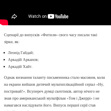
Сценарії до випусків «Фитиля» свого часу писали такі
зірки, як:
Леонід Гайдай;
Аркадій Арканов;
Аркадій Хайт.
Однак визнання таланту письменника стало масовим, коли
на екрани вийшов дитячий мультиплікаційний серіал «Ну,
постривай!». Всупереч думці скептиків, автор нічого не
знав про американський мультфільм «Том і Джеррі» і не
намагався наслідувати його. Випуск першої серії став