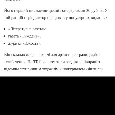
Його перший письменницький гонорар склав 30 рублів. У
той ранній період автор працював у популярних виданнях:
«Літературна газета»;
газета «Тиждень»;
журнал «Юность».
Він складав яскраві скетчі для артистів естради, радіо і
телебачення. На ТБ його помітили завдяки співпраці з
відомим сатиричним художнім кіножурналом «Фитиль».