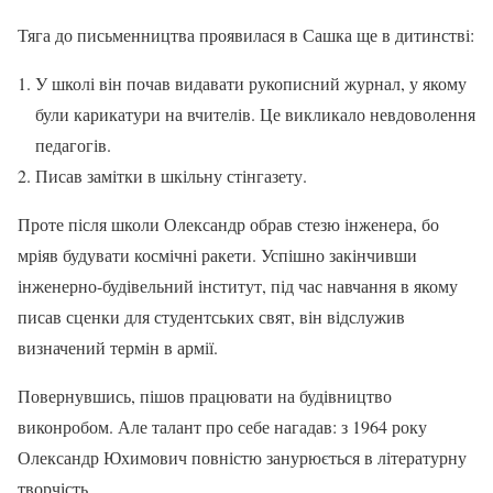
Тяга до письменництва проявилася в Сашка ще в дитинстві:
У школі він почав видавати рукописний журнал, у якому
були карикатури на вчителів. Це викликало невдоволення
педагогів.
Писав замітки в шкільну стінгазету.
Проте після школи Олександр обрав стезю інженера, бо
мріяв будувати космічні ракети. Успішно закінчивши
інженерно-будівельний інститут, під час навчання в якому
писав сценки для студентських свят, він відслужив
визначений термін в армії.
Повернувшись, пішов працювати на будівництво
виконробом. Але талант про себе нагадав: з 1964 року
Олександр Юхимович повністю занурюється в літературну
творчість.