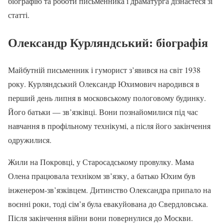
біографію та роботи письменника і драматурга дізнаєтеся зі
статті.
Олександр Курляндський: біографія
Майбутній письменник і гуморист з’явився на світ 1938
року. Курляндський Олександр Юхимович народився в
перший день липня в московському пологовому будинку.
Його батьки — зв’язківці. Вони познайомилися під час
навчання в профільному технікумі, а після його закінчення
одружилися.
Жили на Покровці, у Старосадському провулку. Мама
Олена працювала техніком зв’язку, а батько Юхим був
інженером-зв’язківцем. Дитинство Олександра припало на
воєнні роки, тоді сім’я була евакуйована до Свердловська.
Після закінчення війни вони повернулися до Москви.