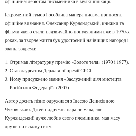
офіційним дебютом письменника в мультиплікації.
Іскрометний гумор і особлива манера письма приносять
офіційне визнання. Олександр Курляндський, книжки та
фільми якого стали надзвичайно популярними вже в 1970-х
роках, за творче життя був удостоєний найвищих нагород і
звань, зокрема:
Отримав літературну премію «Золоте теля» (1970 і 1977).
Став лауреатом Державної премії СРСР.
Йому присуджено звання «Заслужений діяч мистецтв
Російської Федерації» (2007).
Автор досить пізно одружився з Інесою Денисівною
Чуковською. Дітей подружня пара не мала, але
Курляндський дуже любив свого племінника, мав масу
друзів по всьому світу.