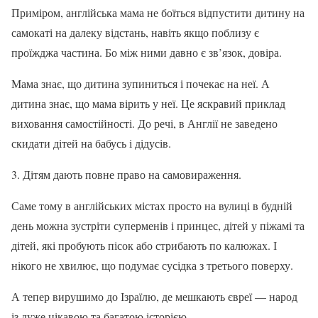
Приміром, англійська мама не боїться відпустити дитину на
самокаті на далеку відстань, навіть якщо поблизу є
проїжджа частина. Бо між ними давно є зв’язок, довіра.
Мама знає, що дитина зупиниться і почекає на неї. А
дитина знає, що мама вірить у неї. Це яскравий приклад
виховання самостійності. До речі, в Англії не заведено
скидати дітей на бабусь і дідусів.
3. Дітям дають повне право на самовираження.
Саме тому в англійських містах просто на вулиці в будній
день можна зустріти суперменів і принцес, дітей у піжамі та
дітей, які пробують пісок або стрибають по калюжах. І
нікого не хвилює, що подумає сусідка з третього поверху.
А тепер вирушимо до Ізраїлю, де мешкають євреї — народ
із дуже цікавою та багатою історією.