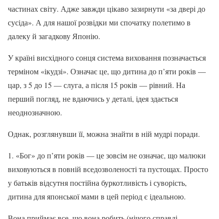
частинах світу. Адже завжди цікаво зазирнути «за двері до
сусіда». А для нашої розвідки ми спочатку полетимо в
далеку й загадкову Японію.
У країні висхідного сонця система виховання позначається
терміном «ікудзі». Означає це, що дитина до п’яти років —
цар, з 5 до 15 — слуга, а після 15 років — рівний. На
перший погляд, не вдаючись у деталі, ідея здається
неоднозначною.
Однак, розглянувши її, можна знайти в ній мудрі поради.
1. «Бог» до п’яти років — це зовсім не означає, що малюки
виховуються в повній вседозволеності та пустощах. Просто
у батьків відсутня постійна буркотливість і суворість,
дитина для японської мами в цей період є ідеальною.
Вона приймає все, що вона робить (нічого справді