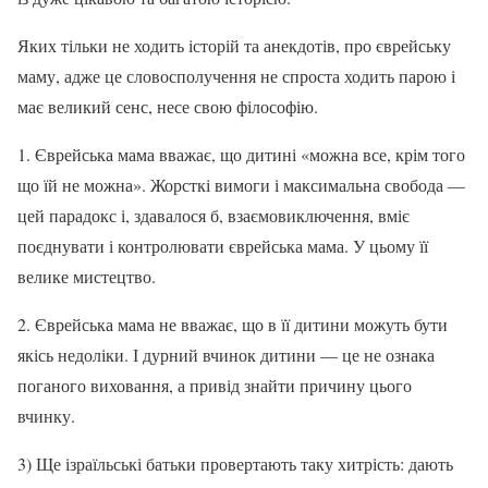
Яких тільки не ходить історій та анекдотів, про єврейську
маму, адже це словосполучення не спроста ходить парою і
має великий сенс, несе свою філософію.
1. Єврейська мама вважає, що дитині «можна все, крім того
що їй не можна». Жорсткі вимоги і максимальна свобода —
цей парадокс і, здавалося б, взаємовиключення, вміє
поєднувати і контролювати єврейська мама. У цьому її
велике мистецтво.
2. Єврейська мама не вважає, що в її дитини можуть бути
якісь недоліки. І дурний вчинок дитини — це не ознака
поганого виховання, а привід знайти причину цього
вчинку.
3) Ще ізраїльські батьки провертають таку хитрість: дають