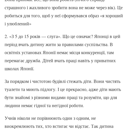
страшного і жахливого зробити вона не може через вік). Це
робиться для того, щоб у неї сформувався образ «я хороший
і улюблений»
2. «З 5 до 15 років — слуга». Що це означає? Японці в цей
період вчать дитину жити за правилами суспільства. В
освітніх установах Японії немає місця конкуренції, там
перемагає дружба. Дітей вчать праці навіть у приватних
школах Японії.
За порядком і чистотою будівлі стежать діти. Вони чистять
туалети та миють підлогу. І це прекрасно, адже діти мають
бути знайомі з різними видами праці та розуміти, що для
людини немає гідної та негідної роботи.
Учнів ніколи не порівнюють один з одним, не
виокремлюють тих, хто встигає чи відстає. Так дитина