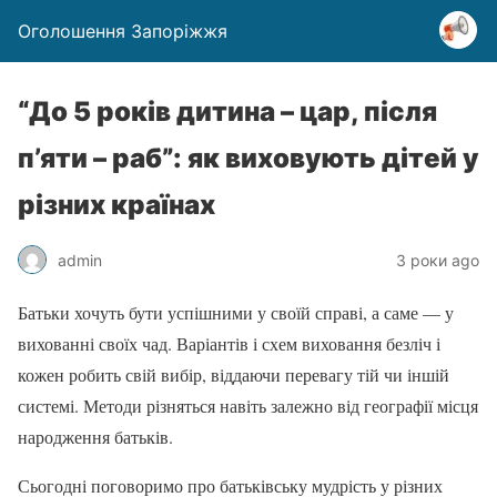
Оголошення Запоріжжя
“До 5 років дитина – цар, після
п’яти – раб”: як виховують дітей у
різних країнах
admin
3 роки ago
Батьки хочуть бути успішними у своїй справі, а саме — у
вихованні своїх чад. Варіантів і схем виховання безліч і
кожен робить свій вибір, віддаючи перевагу тій чи іншій
системі. Методи різняться навіть залежно від географії місця
народження батьків.
Сьогодні поговоримо про батьківську мудрість у різних