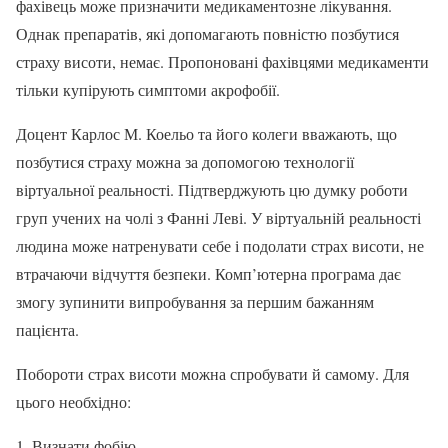
фахівець може призначити медикаментозне лікування.
Однак препаратів, які допомагають повністю позбутися
страху висоти, немає. Пропоновані фахівцями медикаменти
тільки купірують симптоми акрофобії.
Доцент Карлос М. Коельо та його колеги вважають, що
позбутися страху можна за допомогою технології
віртуальної реальності. Підтверджують цю думку роботи
груп учених на чолі з Фанні Леві. У віртуальній реальності
людина може натренувати себе і подолати страх висоти, не
втрачаючи відчуття безпеки. Комп’ютерна програма дає
змогу зупинити випробування за першим бажанням
пацієнта.
Побороти страх висоти можна спробувати й самому. Для
цього необхідно:
Визнати фобію.