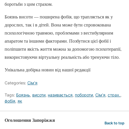
боротьби з цим страхом.
Боязнь висоти — поширена фобія, що трапляється як у
дорослих, так і в дітей. Вона може бути спровокована
психологічною травмою, проблемами з вестибулярним
апаратом та іншими факторами. Позбутися цієї фобії і
поліпшити якість життя можна за допомогою психотерапії,
використовуючи віртуальну реальність або тренуючи тіло.
Унікальна добірка новин від нашої редакції
Categories:
Сім'я
Tags:
Боязнь
,
висоти
,
називається
,
побороти
,
Сім'я
,
страх.
,
фобія
,
як
Оголошення Запоріжжя
Back to top