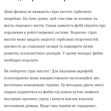
Деякі фахівці не вважають страх висоти серйозною
хворобою. На їхню думку, цей стан ніяк не впливає на
якість людського життя. Однак наявність фобії свідчить про
порушення в роботі нервової системи. Водночас страх
висоти може завдати пацієнту серйозних незручностей,
призвести до соціальної ізоляції та підвищити ризик
розвитку психологічних розладів. У цьому випадку фобію
необхідно подолати.
Як побороти страх висоти? Для лікування акрофобії
психотерапевт може використовувати експозиційну або
когнітивно-поведінкову терапію. Ці методики дають змогу
людині подивитися на фобію під новим кутом, виявити
внутрішні причини страху і кинути виклик власним
негативним думкам. Якщо така терапія не спрацьовує,