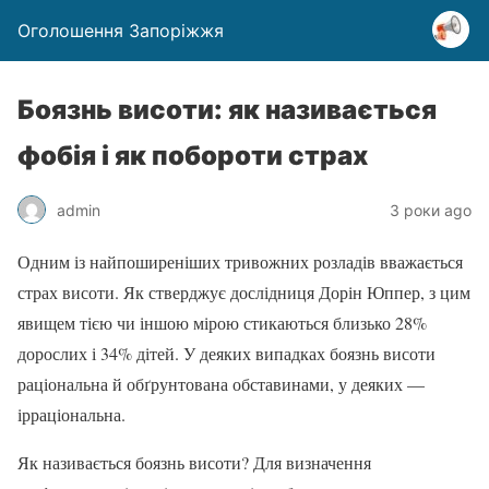
Оголошення Запоріжжя
Боязнь висоти: як називається
фобія і як побороти страх
admin
3 роки ago
Одним із найпоширеніших тривожних розладів вважається
страх висоти. Як стверджує дослідниця Дорін Юппер, з цим
явищем тією чи іншою мірою стикаються близько 28%
дорослих і 34% дітей. У деяких випадках боязнь висоти
раціональна й обґрунтована обставинами, у деяких —
ірраціональна.
Як називається боязнь висоти? Для визначення