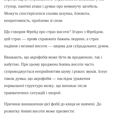
ступор, панічні атаки і думки про неминучу загибель.
Можуть спостерігатися спазми шлунка, блювота,
непритомність, проблеми зі сном.
Що говорив Фрейд про страх висоти? Згідно з Фрейдом,
цей страх — прояв справжніх бажань людини, а страх
падіння з великої висоти — ширма для суїцидальних думок.
Вважають, що акрофобія може бути як вродженою, так і
набутою. При цьому вроджена боязнь висоти часто
супроводжується неприйняттям шуму і різких звуків. Існує
також думка, що акрофобія — наслідок ураження
нормальної структури мозку, що виникає після
травматичних ситуацій і хвороб.
Причини виникнення цієї фобії до кінця не вивчені. До
розвитку боязні висоти може призвести: