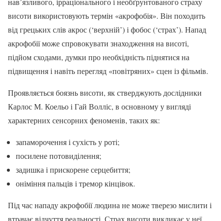
нав’язливого, ірраціонального і необґрунтованого страху
висоти використовують термін «акрофобія». Він походить
від грецьких слів акрос (‘верхній’) і фобос (‘страх’). Напад
акрофобії може спровокувати знаходження на висоті,
підйом сходами, думки про необхідність піднятися на
підвищення і навіть перегляд «повітряних» сцен із фільмів.
Проявляється боязнь висоти, як стверджують дослідники
Карлос М. Коельо і Гай Волліс, в основному у вигляді
характерних сенсорних феноменів, таких як:
запаморочення і сухість у роті;
посилене потовиділення;
задишка і прискорене серцебиття;
оніміння пальців і тремор кінцівок.
Під час нападу акрофобії людина не може тверезо мислити і
втрачає відчуття реальності. Страх висоти викликає у неї