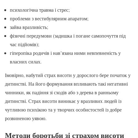
психологічна травма і стрес;
проблеми з вестибулярним апаратом;
зайва вразливість;
фізичні передумови (задишка і погане самопочуття під
час підйомів);
гіперопіка родичів і нав’язана ними невпевненість у
власних силах.
Імовірно, набутий страх висоти у дорослого бере початок у
дитинстві. На його формування впливають такі негативні
чинники, як падіння зі сходів або з дерева в ранньому
дитинстві. Страх висоти виникає у вразливих людей із
чутливою психікою та у творчих особистостей із добре
розвиненою уявою.
Методи боротьби зі страхом висоти