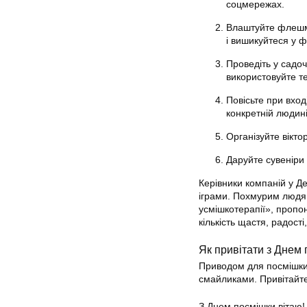
соцмережах.
Влаштуйте флешмо
і вишикуйтеся у ф
Проведіть у садо
використовуйте т
Повісьте при вхо
конкретній людині
Організуйте вікто
Даруйте сувеніри 
Керівники компаній у Д
іграми. Похмурим людям
усмішкотерапії», пропо
кількість щастя, радості
Як привітати з Днем
Приводом для посмішки 
смайликами. Привітайте
З Днем посмішки вітаю!