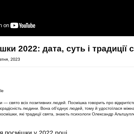
ки 2022: дата, суть і традиції 
втня, 2023
le
и — свято всіх позитивних людей. Посмішка говорить про відкритіст
ттєрадісність людини. Вона об’єднує людей, тому й удостоїлася між
посмішки, які традиції свята, знають психологи Олександр Альтшулл
я посмішки у 2022 році