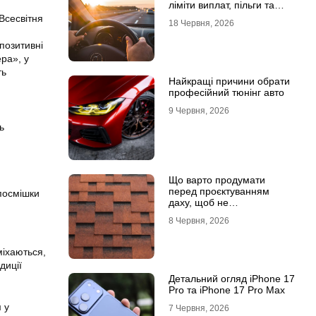
ліміти виплат, пільги та
відповідальність водіїв
«Всесвітня
18 Червня, 2026
позитивні
ра», у
ть
Найкращі причини обрати
професійний тюнінг авто
9 Червня, 2026
ь
Що варто продумати
перед проєктуванням
 посмішки
даху, щоб не
переплачувати під час
8 Червня, 2026
будівництва
міхаються,
диції
Детальний огляд iPhone 17
Pro та iPhone 17 Pro Max
 у
7 Червня, 2026