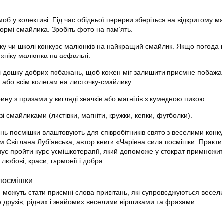
б у колективі. Під час обідньої перерви зберіться на відкритому 
ормі смайлика. Зробіть фото на пам’ять.
чку чи школі конкурс малюнків на найкращий смайлик. Якщо погода 
ехніку малюнка на асфальті.
ді дошку добрих побажань, щоб кожен міг залишити приємне побаж
 або всім колегам на листочку-смайлику.
рину з призами у вигляді значків або магнітів з кумедною пикою.
зі смайликами (листівки, магніти, кружки, кепки, футболки).
ень посмішки влаштовують для співробітників свято з веселими конк
 Світлана Луб’янська, автор книги «Чарівна сила посмішки. Практи
нує пройти курс усмішкотерапії, який допоможе у стократ примножит
, любові, краси, гармонії і добра.
 посмішки
можуть стати приємні слова привітань, які супроводжуються весе
 друзів, рідних і знайомих веселими віршиками та фразами.