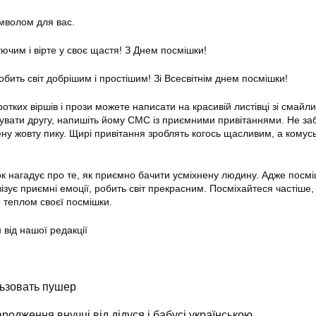
мволом для вас.
ючим і вірте у своє щастя! З Днем посмішки!
бить світ добрішим і простішим! Зі Всесвітнім днем посмішки!
ротких віршів і прози можете написати на красивій листівці зі смайл
вати другу, напишіть йому СМС із приємними привітаннями. Не заб
ену жовту пику. Щирі привітання зроблять когось щасливим, а комусь
ок нагадує про те, як приємно бачити усміхнену людину. Адже посм
ивізує приємні емоції, робить світ прекрасним. Посміхайтеся частіше,
 теплом своєї посмішки.
 від нашої редакції
ьзовать пушер
родження внучці від дідуся і бабусі українською