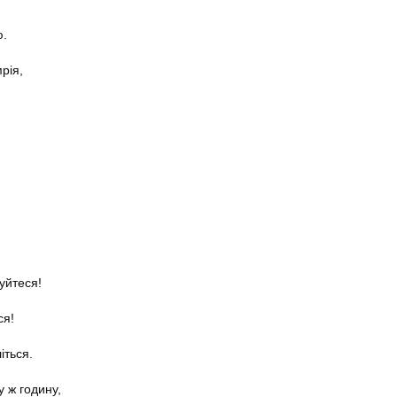
ю.
рія,
уйтеся!
ся!
іться.
у ж годину,