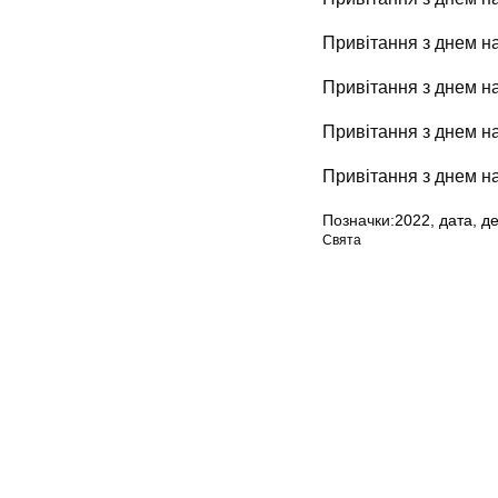
Привітання з днем н
Привітання з днем н
Привітання з днем 
Привітання з днем н
Позначки:
2022
,
дата
,
д
Свята
Мапа сайту
Авторське право © 202