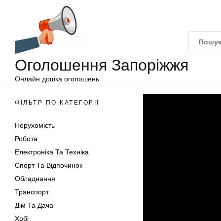
Оголошення
Перейти
Запоріжжя
до
вмісту
Оголошення Запоріжжя
Онлайн дошка оголошень
ФІЛЬТР ПО КАТЕГОРІЇ
Нерухомість
Робота
Електроніка Та Техніка
Спорт Та Відпочинок
Обладнання
Транспорт
Дім Та Дача
Хобі