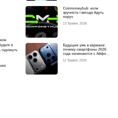
Coinmoneyhub: коли
зручність і вигода йдуть
поруч
13 Травня, 2026
иком.
удьте в
Будущее уже в кармане:
почему смартфоны 2026
 піднімуть
года начинаются с Айфон
18 Про
11 Травня, 2026
ішка