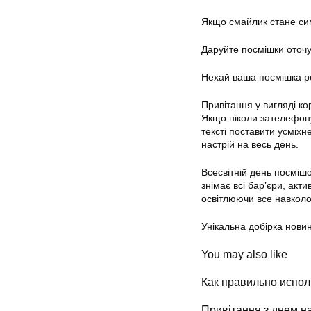
Якщо смайлик стане си
Даруйте посмішки оточу
Нехай ваша посмішка ро
Привітання у вигляді ко
Якщо ніколи зателефону
тексті поставити усміхн
настрій на весь день.
Всесвітній день посміш
знімає всі бар’єри, акт
освітлюючи все навколо
Унікальна добірка новин
You may also like
Как правильно испол
Привітання з днем на