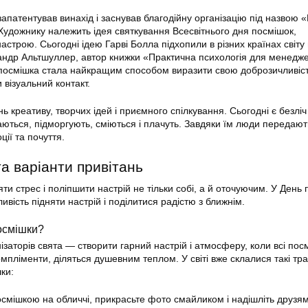
запатентував винахід і заснував благодійну організацію під назвою 
Художнику належить ідея святкування Всесвітнього дня посмішок,
строю. Сьогодні ідею Гарві Болла підхопили в різних країнах світу 
андр Альтшуллер, автор книжки «Практична психологія для менедже
у посмішка стала найкращим способом виразити свою доброзичливіс
 візуальний контакт.
 креативу, творчих ідей і приємного спілкування. Сьогодні є безліч
аються, підморгують, сміються і плачуть. Завдяки їм люди передают
ції та почуття.
та варіанти привітань
и стрес і поліпшити настрій не тільки собі, а й оточуючим. У День
вість підняти настрій і поділитися радістю з ближнім.
осмішки?
заторів свята — створити гарний настрій і атмосферу, коли всі пос
пліменти, діляться душевним теплом. У світі вже склалися такі тра
ки:
осмішкою на обличчі, прикрасьте фото смайликом і надішліть друзям