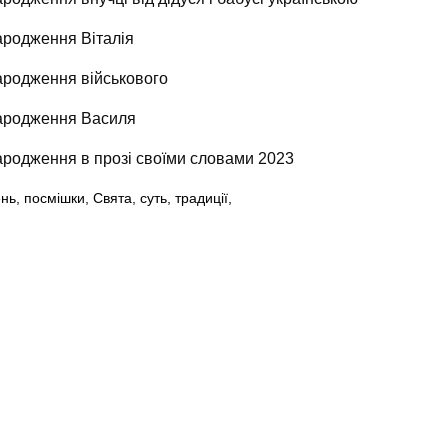
ародження Віталія
ародження військового
народження Василя
ародження в прозі своїми словами 2023
ень
,
посмішки
,
Свята
,
суть
,
традиції,
6
Оголошення Запоріжжя.
Всі права захищені.