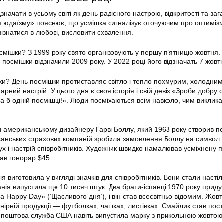
значати в усьому світі як день радісного настрою, відкритості та за
 юдаїзму» пояснює, що усмішка сигналізує оточуючим про оптиміз
зізнатися в любові, висловити схвалення.
осмішки? З 1999 року свято організовують у першу п’ятницю жовтня.
посмішки відзначили 2009 року. У 2022 році його відзначать 7 жовт
ки? День посмішки протиставляє світло і тепло похмурим, холодним
рний настрій. У цього дня є своя історія і свій девіз «Зроби добру 
а б одній посмішці!». Люди посміхаються всім навколо, чим виклик
и американському дизайнеру Гарві Боллу, який 1963 року створив 
канських страхових компаній зробила замовлення Боллу на символ
ух і настрій співробітників. Художник швидко намалював усміхнену 
мав гонорар $45.
 виготовила у вигляді значків для співробітників. Вони стали насті
ія випустила ще 10 тисяч штук. Два брати-іспанці 1970 року прид
 Happy Day» (‘Щасливого дня’), і він став всесвітньо відомим. Жовт
нірній продукції — футболках, чашках, листівках. Смайлик став пос
а поштова служба США навіть випустила марку з прикольною жовтою