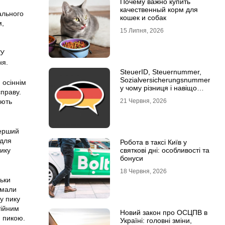
Почему важно купить
качественный корм для
гального
кошек и собак
м,
15 Липня, 2026
 У
ня.
SteuerID, Steuernummer,
Sozialversicherungsnummer:
 осіннім
у чому різниця і навіщо
справу.
кожна
21 Червня, 2026
ають
перший
 для
Робота в таксі Київ у
святкові дні: особливості та
пику
бонуси
18 Червня, 2026
льки
умали
у пику
тійним
Новий закон про ОСЦПВ в
 пикою.
Україні: головні зміни,