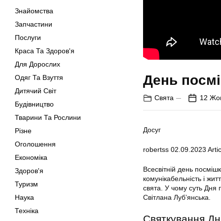
Знайомства
Запчастини
Послуги
Краса Та Здоров'я
Для Дорослих
День посміш
Одяг Та Взуття
Дитячий Світ
Свята
12 Жо
Будівництво
Тварини Та Рослини
Досуг
Різне
Оголошення
robertss
02.09.2023
Artic
Економіка
Всесвітній день посмішк
Здоров'я
комунікабельність і жи
Туризм
свята. У чому суть Дня 
Наука
Світлана Луб’янська.
Техніка
Святкування Дн