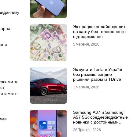
майданчику
Як працює онлайн-кредит
гарна,
на карту без телефонного
підтвердження
5 Червня, 2026
ання
Як купити Tesla в Україні
без ризиків: вигідне
рішення разом із TDrive
урсами та
1 Червня, 2026
ка
и в житті
Samsung A37 и Samsung
A57 5G: среднебюджетные
лими
новинки с достойными
возможностями
28 Травня, 2026