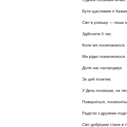
Бути щасливим я бажа
Світ в усмішці — лише м
Здійснити її час.
Коли ми посміхаємося,
Ми рідко помиляємося.
Доля нас нагороджує
За цей позитив.
У День посмішки, не лін
Поверніться, посміхніть
Радістю з друзями поділ
Світ добрішим стане в т