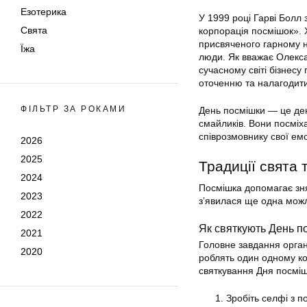
Езотерика
У 1999 році Гарві Болл 
Свята
корпорація посмішок». 
присвяченого гарному на
Їжа
люди. Як вважає Олекс
сучасному світі бізнес
оточенню та налагодити
ФІЛЬТР ЗА РОКАМИ
День посмішки — це день
смайликів. Вони посміх
співрозмовнику свої емо
2026
2025
Традиції свята 
2024
Посмішка допомагає знят
2023
з’явилася ще одна можли
2022
Як святкують День п
2021
Головне завдання органі
2020
роблять один одному ком
святкування Дня посміш
Зробіть селфі з п