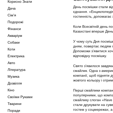
Корисно Знати
День посмішки стали від
Дача
єднання. «Енциклопедія
Сім'я
гостинність, допомагає 
Подорожі
Коли Всесвітній день п
Фінанси
Казахстані вперше День 
Акваріум
У чому суть Дня посміш
Собаки
дням, повертає людям га
Коти
Допоможи з’явитися хоч
відповідну посмішку.
Електрика
Авто
Свято з’явилося завдяк
Література
смайлик. Одна з амери
компанії, щоб підняти д
Музика
жовтого кольору і отри
Дозвілля
Кіно
Перші смайлики компанія
популярними, що компан
Своїми Руками
смайлику слоган «Have a
Тварини
стали друкувати на суве
гостем у соцмережах, 
Поради