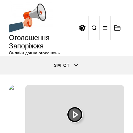
Оголошення
Перейти
Запоріжжя
до
вмісту
Оголошення
Запоріжжя
Онлайн дошка оголошень
ЗМІСТ