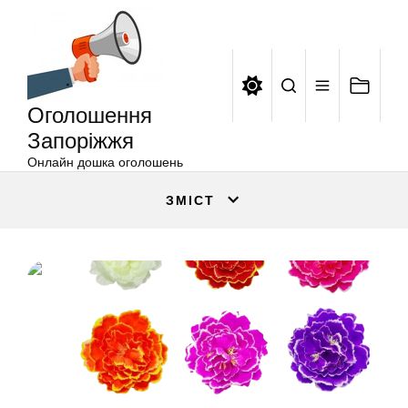
Оголошення
Перейти
Запоріжжя
до
вмісту
Оголошення
Запоріжжя
Онлайн дошка оголошень
ЗМІСТ