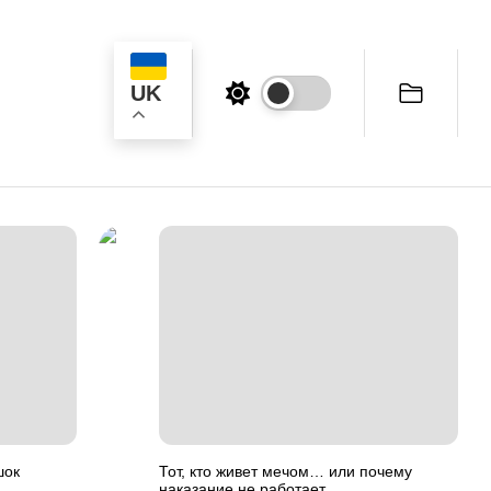
UK
ук
шок
Тот, кто живет мечом… или почему
наказание не работает