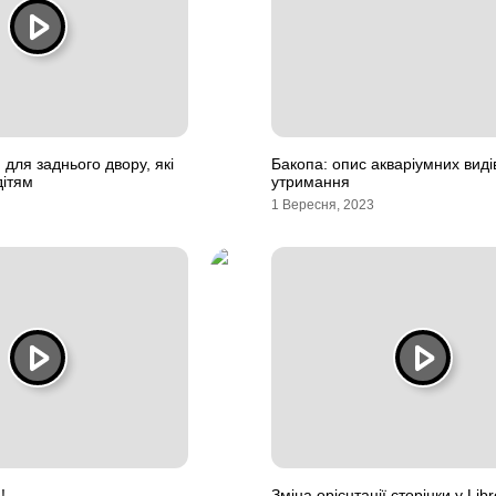
 для заднього двору, які
Бакопа: опис акваріумних видів
дітям
утримання
1 Вересня, 2023
!
Зміна орієнтації сторінки у Libr