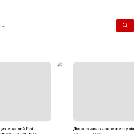
Пош
их моделей Fiat:
Діагностична лапаротомія у кі
ендеры и прогнозы