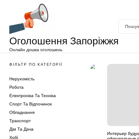
Оголошення
Перейти
Запоріжжя
до
вмісту
Оголошення Запоріжжя
Онлайн дошка оголошень
ФІЛЬТР ПО КАТЕГОРІЇ
Нерухомість
Робота
Електроніка Та Техніка
Спорт Та Відпочинок
Обладнання
Транспорт
Дім Та Дача
Интерьер будущ
Хобі
официальные р