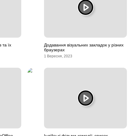
 та їх
Додавання візуальних закладок у різних
браузерах
1 Вересня, 2023
eOffice
Індійські фільми-комедії: список