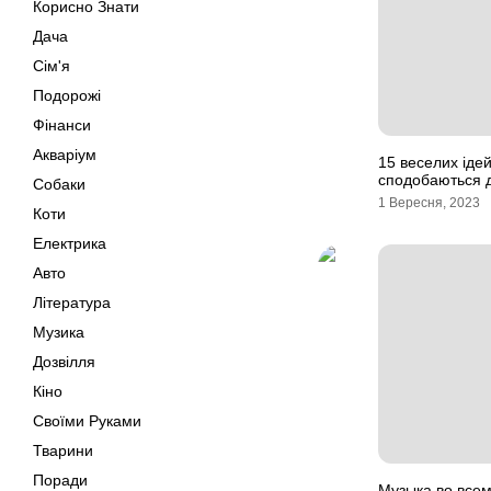
Корисно Знати
Дача
Сім'я
Подорожі
Фінанси
Акваріум
15 веселих ідей
сподобаються 
Собаки
1 Вересня, 2023
Коти
Електрика
Авто
Література
Музика
Дозвілля
Кіно
Своїми Руками
Тварини
Поради
Музыка во всем