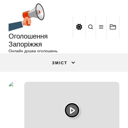
Оголошення
Перейти
Запоріжжя
до
вмісту
Оголошення
Запоріжжя
Онлайн дошка оголошень
ЗМІСТ