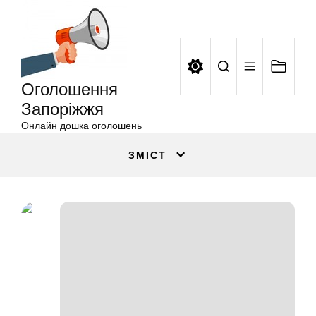
Оголошення
Перейти
Запоріжжя
до
вмісту
Оголошення
Запоріжжя
Онлайн дошка оголошень
ЗМІСТ