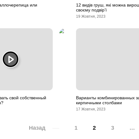
таллочерепица или
12 видів груш, які можна виро
своєму подвір’ї
19 Жовтня, 2023
вать свой собственный
Варианты комбинированных з
н?
кирпичными столбами
17 Жовтня, 2023
Назад
1
2
3
…