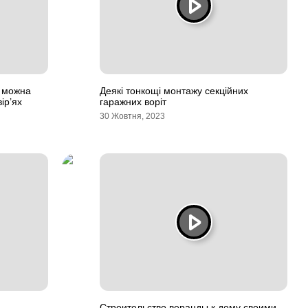
і можна
Деякі тонкощі монтажу секційних
ір’ях
гаражних воріт
30 Жовтня, 2023
Строительство веранды к дому своими