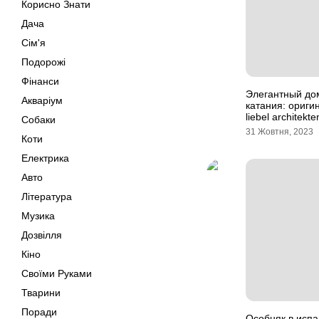
Корисно Знати
Дача
Сім'я
Подорожі
Фінанси
Элегантный дом
Акваріум
катания: ориги
liebel architekt
Собаки
31 Жовтня, 2023
Коти
Електрика
Авто
Література
Музика
Дозвілля
Кіно
Своїми Руками
Тварини
Поради
Особняк в испа