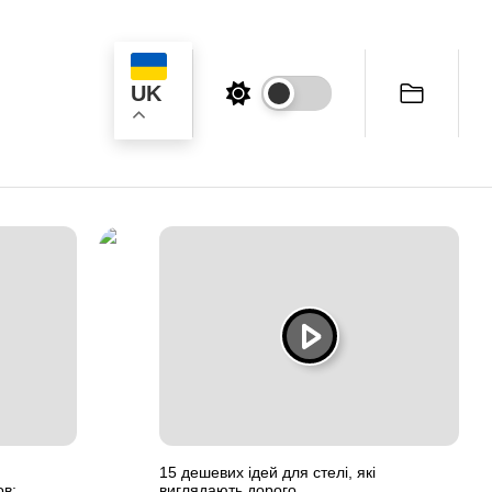
UK
ук
15 дешевих ідей для стелі, які
в:
виглядають дорого