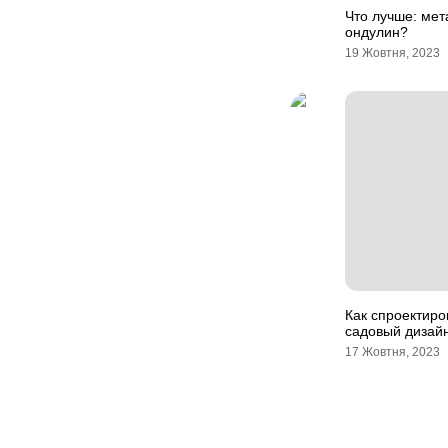
Что лучше: ме
ондулин?
19 Жовтня, 2023
Как спроектиро
садовый дизай
17 Жовтня, 2023
Навігація
записів