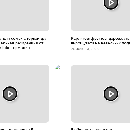
 для семьи с горкой для
Карликові фруктові дерева, як
нальная резиденция от
вирощувати на невеликих подв
en bda, германия
30 Жовтня, 2023
нии: роскошная 5
Выбираем пенопласт