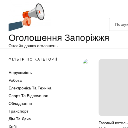
Оголошення
Перейти
Запоріжжя
до
вмісту
Оголошення Запоріжжя
Онлайн дошка оголошень
ФІЛЬТР ПО КАТЕГОРІЇ
Нерухомість
Робота
Електроніка Та Техніка
Спорт Та Відпочинок
Обладнання
Транспорт
Дім Та Дача
Газовый котел
Хобі