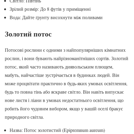
Світло: Півтінь
Зрілий розмір: До 8 футів у приміщенні
Вода: Дайте ґрунту висохнути між поливами
Золотий потос
Потосові рослини є одними з найпопулярніших кімнатних
рослин, і вони бувають найрізноманітніших сортів. Золотий
потос, який часто називають диявольським плющем,
мабуть, найчастіше зустрічається в будинках людей. Він
може процвітати практично в будь-яких умовах освітлення,
будь то повна тінь або яскраве світло. Він навіть випускає
нове листя і ліани в умовах недостатнього освітлення, що
робить його чудовим вибором, якщо у вашій оселі бракує
природного світла.
Назва: Потос золотистий (Epipremnum aureum)