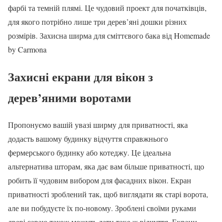
фарбі та темній плямі. Це чудовий проект для початківців,
для якого потрібно лише три дерев’яні дошки різних
розмірів. Захисна ширма для сміттєвого бака від Homemade
by Carmona
Захисні екрани для вікон з
дерев’яними воротами
Пропонуємо вашій увазі ширму для приватності, яка
додасть вашому будинку відчуття справжнього
фермерського будинку або котеджу. Це ідеальна
альтернатива шторам, яка дає вам більше приватності, що
робить її чудовим вибором для фасадних вікон. Екран
приватності зроблений так, щоб виглядати як старі ворота,
але ви побудуєте їх по-новому. Зроблені своїми руками
двері сараю також можуть дати таке ж відчуття. Екрани