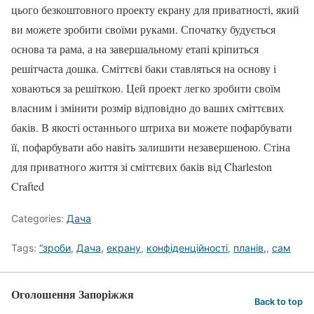
цього безкоштовного проекту екрану для приватності, який
ви можете зробити своїми руками. Спочатку будується
основа та рама, а на завершальному етапі кріпиться
решітчаста дошка. Сміттєві баки ставляться на основу і
ховаються за решіткою. Цей проект легко зробити своїм
власним і змінити розмір відповідно до ваших сміттєвих
баків. В якості останнього штриха ви можете пофарбувати
її, пофарбувати або навіть залишити незавершеною. Стіна
для приватного життя зі сміттєвих баків від Charleston
Crafted
Categories:
Дача
Tags:
“зроби
,
Дача
,
екрану
,
конфіденційності
,
планів,
,
сам
Оголошення Запоріжжя
Back to top