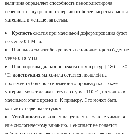
величина определяет способность пенополистирола
переносить внутреннюю энергию от более нагретых частей
материала к меньше нагретым.
Крепость
сжатия при маленькой деформирования будет
не менее 0,1 МПa.
При высоком изгибе крепость пенополистирола будет не
менее 0,18 МПa.
При широком диапазоне режима температур (-180…+80
конструкция
°С)
материала остается прошлой на
протяжении большого временного промежутка. Также
материал может держать температуру +110 °С, но только в
маленьком этапе времени. К примеру, Это может быть
контакт с горячим битумом.
Устойчивость
к разным веществам на основе химии, а
еще биологическому влиянию. Пенопласт не подаётся
действию таких веществ химии, как известь, щелочь, гипс,