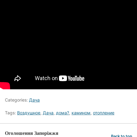
Categories:
Дача
Tags:
Воздушное
,
Дача
,
дома?
,
камином
,
отопление
Оголошення Запоріжжя
Back to top