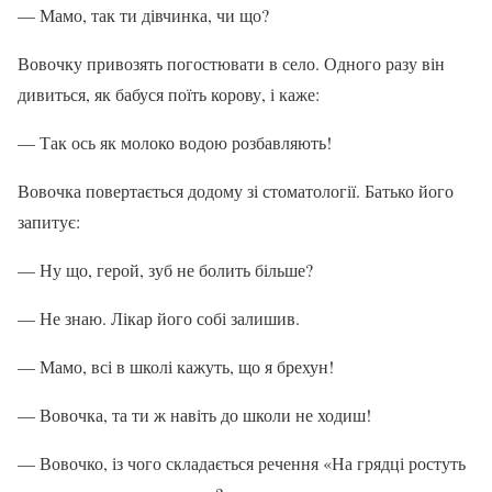
— Мамо, так ти дівчинка, чи що?
Вовочку привозять погостювати в село. Одного разу він
дивиться, як бабуся поїть корову, і каже:
— Так ось як молоко водою розбавляють!
Вовочка повертається додому зі стоматології. Батько його
запитує:
— Ну що, герой, зуб не болить більше?
— Не знаю. Лікар його собі залишив.
— Мамо, всі в школі кажуть, що я брехун!
— Вовочка, та ти ж навіть до школи не ходиш!
— Вовочко, із чого складається речення «На грядці ростуть