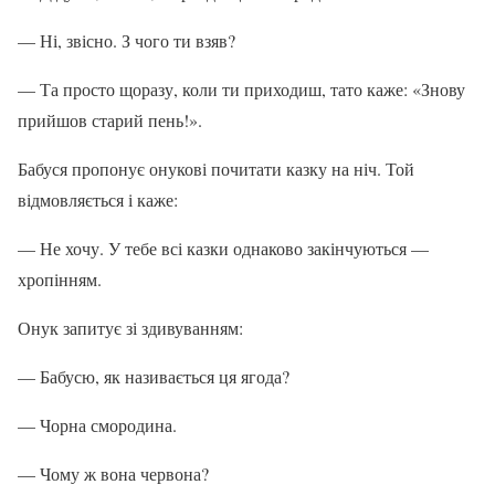
— Ні, звісно. З чого ти взяв?
— Та просто щоразу, коли ти приходиш, тато каже: «Знову
прийшов старий пень!».
Бабуся пропонує онукові почитати казку на ніч. Той
відмовляється і каже:
— Не хочу. У тебе всі казки однаково закінчуються —
хропінням.
Онук запитує зі здивуванням:
— Бабусю, як називається ця ягода?
— Чорна смородина.
— Чому ж вона червона?