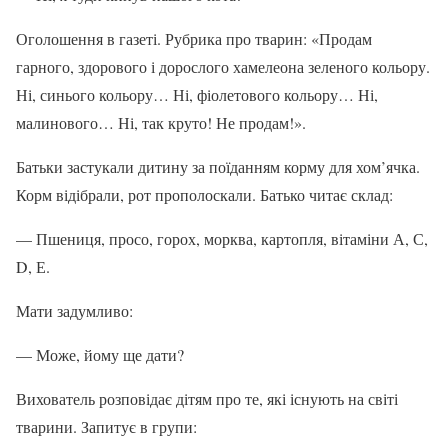
Оголошення в газеті. Рубрика про тварин: «Продам
гарного, здорового і дорослого хамелеона зеленого кольору.
Ні, синього кольору… Ні, фіолетового кольору… Ні,
малинового… Ні, так круто! Не продам!».
Батьки застукали дитину за поїданням корму для хом’ячка.
Корм відібрали, рот прополоскали. Батько читає склад:
— Пшениця, просо, горох, морква, картопля, вітаміни А, С,
D, Е.
Мати задумливо:
— Може, йому ще дати?
Вихователь розповідає дітям про те, які існують на світі
тварини. Запитує в групи: