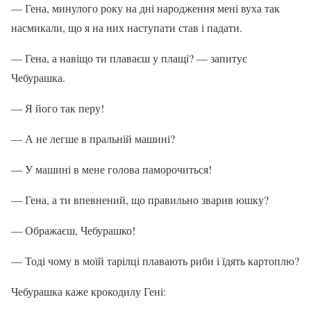
— Гена, минулого року на дні народження мені вуха так
насмикали, що я на них наступати став і падати.
— Гена, а навіщо ти плаваєш у плащі? — запитує
Чебурашка.
— Я його так перу!
— А не легше в пральній машині?
— У машині в мене голова паморочиться!
— Гена, а ти впевнений, що правильно зварив юшку?
— Ображаєш, Чебурашко!
— Тоді чому в моїй тарілці плавають риби і їдять картоплю?
Чебурашка каже крокодилу Гені: