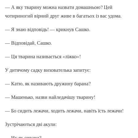
— А яку тварину можна назвати домашньою? Цей
чотириногий вірний друг живе в багатьох із вас удома.
— Я знаю відповідь! — крикнув Сашко.
— Відповідай, Сашко.
— Ця тварина називається «ліжко»!
У дитячому садку вихователька запитує:
— Катю, як називають дружину барана?
— Машенько, назви найледачішу тварину!
— Бо сидить лежачи, ходить лежачи, навіть їсть лежачи!
Зустрічаються дві акули:
— Ну як справи?