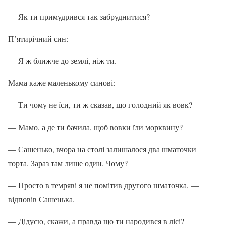
— Як ти примудрився так забруднитися?
П’ятирічний син:
— Я ж ближче до землі, ніж ти.
Мама каже маленькому синові:
— Ти чому не їси, ти ж сказав, що голодний як вовк?
— Мамо, а де ти бачила, щоб вовки їли морквину?
— Сашенько, вчора на столі залишалося два шматочки
торта. Зараз там лише один. Чому?
— Просто в темряві я не помітив другого шматочка, —
відповів Сашенька.
— Дідусю, скажи, а правда що ти народився в лісі?