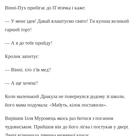
Вінні-Пух прибігає до П’ятачка і каже:
— У мене ідея! Давай влаштуємо свято! Ти купиш великий
гарний торт!
— А я до тебе прийду!
Кролик запитує:
— Вінні, хто з’їв мед?
— А ще хочеш?
Коли маленький Дракула не повернувся додому зі школи,
його мама подумала: «Мабуть, кілок поставили».
Вирішив Ілля Муромець якось раз битися з поганим
чудовиськом. Прийшов він до його лігва і постукав у двері.
Двері відчинила дівчина неземної краси: