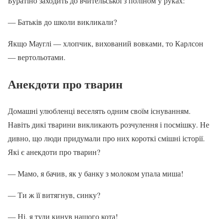
Буратіно заходить до вчительської з поліном у руках:
— Батьків до школи викликали?
Якщо Мауглі — хлопчик, вихований вовками, то Карлсон
— вертольотами.
Анекдоти про тварин
Домашні улюбленці веселять одним своїм існуванням.
Навіть дикі тварини викликають розчулення і посмішку. Не
дивно, що люди придумали про них короткі смішні історії.
Які є анекдоти про тварин?
— Мамо, я бачив, як у банку з молоком упала миша!
— Ти ж її витягнув, синку?
— Ні, я туди кинув нашого кота!