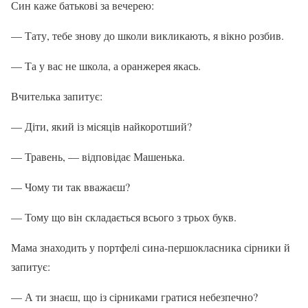
Син каже батькові за вечерею:
— Тату, тебе знову до школи викликають, я вікно розбив.
— Та у вас не школа, а оранжерея якась.
Вчителька запитує:
— Діти, який із місяців найкоротший?
— Травень, — відповідає Машенька.
— Чому ти так вважаєш?
— Тому що він складається всього з трьох букв.
Мама знаходить у портфелі сина-першокласника сірники й
запитує:
— А ти знаєш, що із сірниками гратися небезпечно?