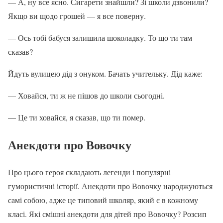
— А, ну все ясно. Сигарети знайшли? Зі школи дзвонили?
Якщо ви щодо грошей — я все поверну.
— Ось тобі бабуся залишила шоколадку. То що ти там
сказав?
Йдуть вулицею дід з онуком. Бачать учительку. Дід каже:
— Ховайся, ти ж не пішов до школи сьогодні.
— Це ти ховайся, я сказав, що ти помер.
Анекдоти про Вовочку
Про цього героя складають легенди і популярні
гумористичні історії. Анекдоти про Вовочку народжуються
самі собою, адже це типовий школяр, який є в кожному
класі. Які смішні анекдоти для дітей про Вовочку? Розсип