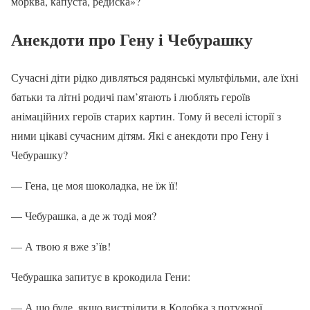
морква, капуста, редиска»?
Анекдоти про Гену і Чебурашку
Сучасні діти рідко дивляться радянські мультфільми, але їхні
батьки та літні родичі пам’ятають і люблять героїв
анімаційних героїв старих картин. Тому й веселі історії з
ними цікаві сучасним дітям. Які є анекдоти про Гену і
Чебурашку?
— Гена, це моя шоколадка, не їж її!
— Чебурашка, а де ж тоді моя?
— А твою я вже з’їв!
Чебурашка запитує в крокодила Гени:
— А що буде, якщо вистрілити в Колобка з потужної