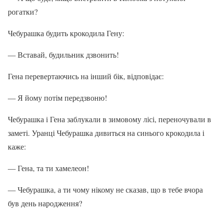
рогатки?
Чебурашка будить крокодила Гену:
— Вставай, будильник дзвонить!
Гена перевертаючись на інший бік, відповідає:
— Я йому потім передзвоню!
Чебурашка і Гена заблукали в зимовому лісі, переночували в
заметі. Уранці Чебурашка дивиться на синього крокодила і
каже:
— Гена, та ти хамелеон!
— Чебурашка, а ти чому нікому не сказав, що в тебе вчора
був день народження?