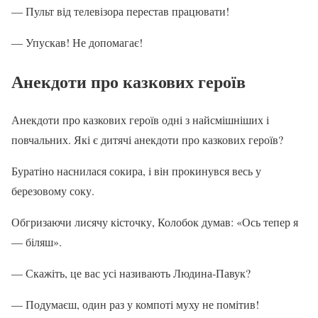
— Пульт від телевізора перестав працювати!
— Упускав! Не допомагає!
Анекдоти про казкових героїв
Анекдоти про казкових героїв одні з найсмішніших і
повчальних. Які є дитячі анекдоти про казкових героїв?
Буратіно наснилася сокира, і він прокинувся весь у
березовому соку.
Обгризаючи лисячу кісточку, Колобок думав: «Ось тепер я
— біляш».
— Скажіть, це вас усі називають Людина-Павук?
— Подумаєш, один раз у компоті муху не помітив!