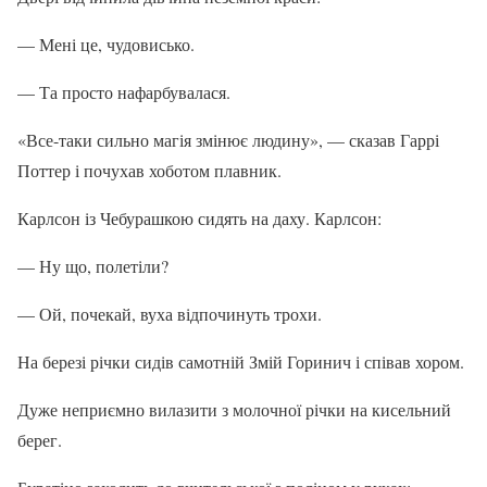
— Мені це, чудовисько.
— Та просто нафарбувалася.
«Все-таки сильно магія змінює людину», — сказав Гаррі
Поттер і почухав хоботом плавник.
Карлсон із Чебурашкою сидять на даху. Карлсон:
— Ну що, полетіли?
— Ой, почекай, вуха відпочинуть трохи.
На березі річки сидів самотній Змій Горинич і співав хором.
Дуже неприємно вилазити з молочної річки на кисельний
берег.