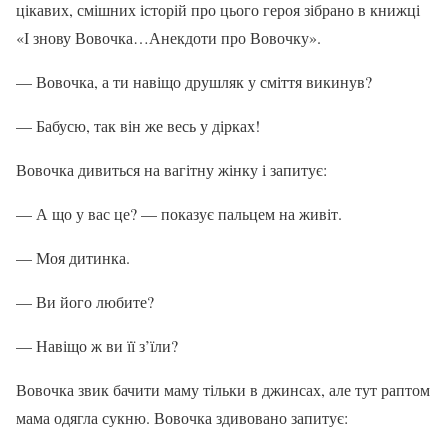
цікавих, смішних історій про цього героя зібрано в книжці
«І знову Вовочка…Анекдоти про Вовочку».
— Вовочка, а ти навіщо друшляк у сміття викинув?
— Бабусю, так він же весь у дірках!
Вовочка дивиться на вагітну жінку і запитує:
— А що у вас це? — показує пальцем на живіт.
— Моя дитинка.
— Ви його любите?
— Навіщо ж ви її з’їли?
Вовочка звик бачити маму тільки в джинсах, але тут раптом
мама одягла сукню. Вовочка здивовано запитує: