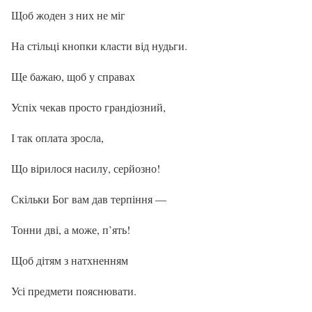
Щоб жоден з них не міг
На стільці кнопки класти від нудьги.
Ще бажаю, щоб у справах
Успіх чекав просто грандіозний,
І так оплата зросла,
Що вірилося насилу, серйозно!
Скільки Бог вам дав терпіння —
Тонни дві, а може, п’ять!
Щоб дітям з натхненням
Усі предмети пояснювати.