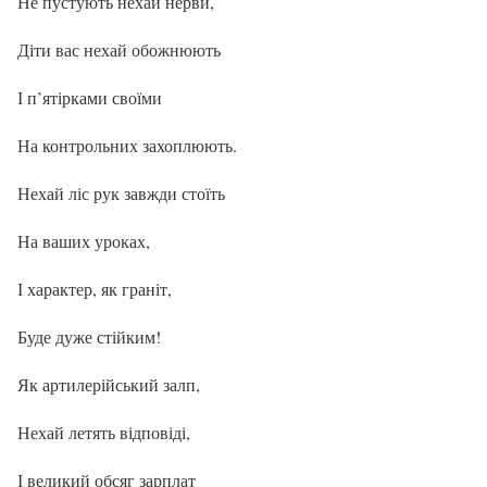
Не пустують нехай нерви,
Діти вас нехай обожнюють
І п’ятірками своїми
На контрольних захоплюють.
Нехай ліс рук завжди стоїть
На ваших уроках,
І характер, як граніт,
Буде дуже стійким!
Як артилерійський залп,
Нехай летять відповіді,
І великий обсяг зарплат