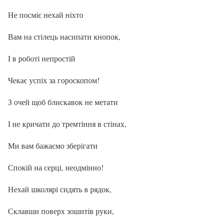
Не посміє нехай ніхто
Вам на стілець насипати кнопок,
І в роботі непростій
Чекає успіх за гороскопом!
З очей щоб блискавок не метати
І не кричати до тремтіння в стінах,
Ми вам бажаємо зберігати
Спокій на серці, неодмінно!
Нехай школярі сидять в рядок,
Склавши поверх зошитів руки,