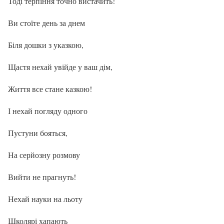
Тоді терпіння точно вистачить!
Ви стоїте день за днем
Біля дошки з указкою,
Щастя нехай увійде у ваш дім,
Життя все стане казкою!
І нехай погляду одного
Пустуни бояться,
На серйозну розмову
Вийти не прагнуть!
Нехай науки на льоту
Школярі хапають