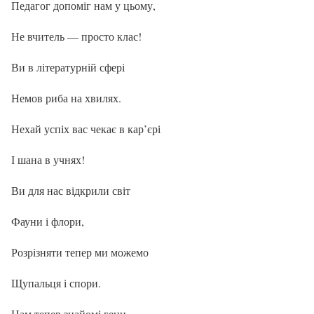
Педагог допоміг нам у цьому,
Не вчитель — просто клас!
Ви в літературній сфері
Немов риба на хвилях.
Нехай успіх вас чекає в кар’єрі
І шана в учнях!
Ви для нас відкрили світ
Фауни і флори,
Розрізняти тепер ми можемо
Щупальця і спори.
Нам тепер знайомі гени,