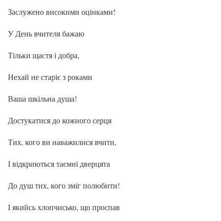
Заслужено високими оцінками!
У День вчителя бажаю
Тільки щастя і добра,
Нехай не старіє з роками
Ваша шкільна душа!
Достукатися до кожного серця
Тих, кого ви наважилися вчити,
І відкриються таємні дверцята
До душ тих, кого зміг полюбити!
І якийсь хлопчисько, що проспав