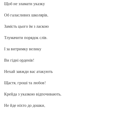
Щоб не зламати указку
Об галасливих школярів,
Замість цього їм з ласкою
Тлумачити порядок слів.
І за витримку велику
Ви гідні орденів!
Нехай завжди вас атакують
Щастя, гроші та любов!
Крейда з указкою відпочивають,
Не йде ніхто до дошки,