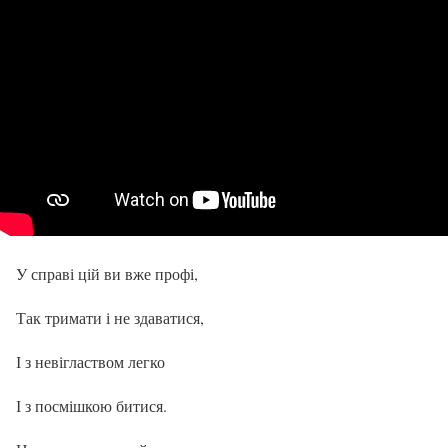
У справі цій ви вже профі,
Так тримати і не здаватися,
І з невіглаством легко
І з посмішкою битися.