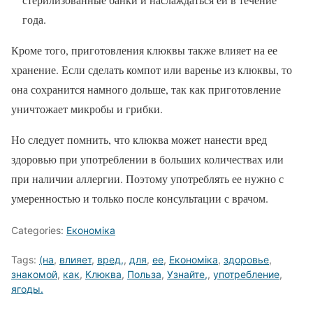
года.
Кроме того, приготовления клюквы также влияет на ее
хранение. Если сделать компот или варенье из клюквы, то
она сохранится намного дольше, так как приготовление
уничтожает микробы и грибки.
Но следует помнить, что клюква может нанести вред
здоровью при употреблении в больших количествах или
при наличии аллергии. Поэтому употреблять ее нужно с
умеренностью и только после консультации с врачом.
Categories:
Економіка
Tags:
(на
,
влияет
,
вред,
,
для
,
ее
,
Економіка
,
здоровье
,
знакомой
,
как
,
Клюква
,
Польза
,
Узнайте,
,
употребление
,
ягоды.