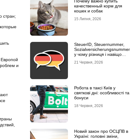
Почему важно купить
качественный корм для
кошек и собак
о стран;
15 Липня, 2026
 которые
шить
SteuerID, Steuernummer,
Sozialversicherungsnummer:
у чому різниця і навіщо
кожна
у Европой
21 Червня, 2026
проблем и
Робота в таксі Київ у
святкові дні: особливості та
вают
бонуси
все
18 Червня, 2026
страны
дствий,
Новий закон про ОСЦПВ в
Україні: головні зміни,