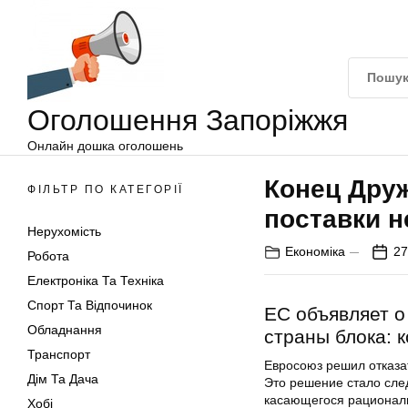
Оголошення
Перейти
Запоріжжя
до
вмісту
Оголошення Запоріжжя
Онлайн дошка оголошень
Конец Дру
ФІЛЬТР ПО КАТЕГОРІЇ
поставки н
Нерухомість
Економіка
27
Робота
Електроніка Та Техніка
Спорт Та Відпочинок
ЕС объявляет о
Обладнання
страны блока: 
Транспорт
Евросоюз решил отказат
Дім Та Дача
Это решение стало сле
касающегося рациональ
Хобі