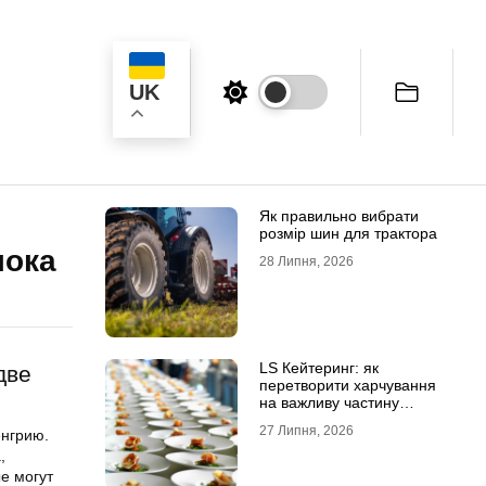
UK
ук
Як правильно вибрати
розмір шин для трактора
лока
28 Липня, 2026
LS Кейтеринг: як
две
перетворити харчування
на важливу частину
успішного заходу
27 Липня, 2026
енгрию.
,
е могут