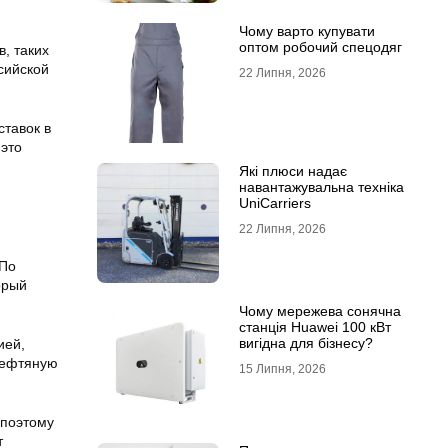
Чому варто купувати
оптом робочий спецодяг
в, таких
ссийской
22 Липня, 2026
ставок в
 это
Які плюси надає
навантажувальна техніка
UniCarriers
22 Липня, 2026
 По
орый
Чому мережева сонячна
станція Huawei 100 кВт
вигідна для бізнесу?
ией,
нефтяную
15 Липня, 2026
 поэтому
т