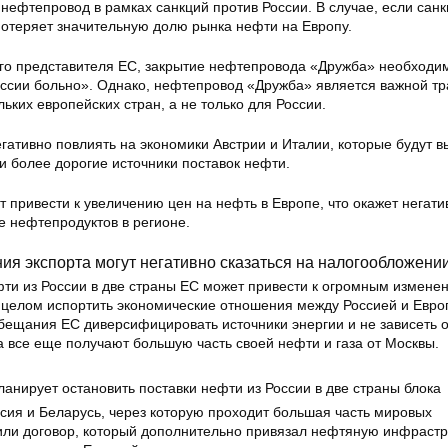
 нефтепровод в рамках санкций против России. В случае, если сан
 потеряет значительную долю рынка нефти на Европу.
о представителя ЕС, закрытие нефтепровода «Дружба» необходи
России больно». Однако, нефтепровод «Дружба» является важной т
ьких европейских стран, а не только для России.
егативно повлиять на экономики Австрии и Италии, которые будут 
и более дорогие источники поставок нефти.
т привести к увеличению цен на нефть в Европе, что окажет негати
е нефтепродуктов в регионе.
я экспорта могут негативно сказаться на налогообложении
фти из России в две страны ЕС может привести к огромным измене
в целом испортить экономические отношения между Россией и Евр
бещания ЕС диверсифицировать источники энергии и не зависеть о
а все еще получают большую часть своей нефти и газа от Москвы.
ссия и Беларусь, через которую проходит большая часть мировых
или договор, который дополнительно привязал нефтяную инфрастру