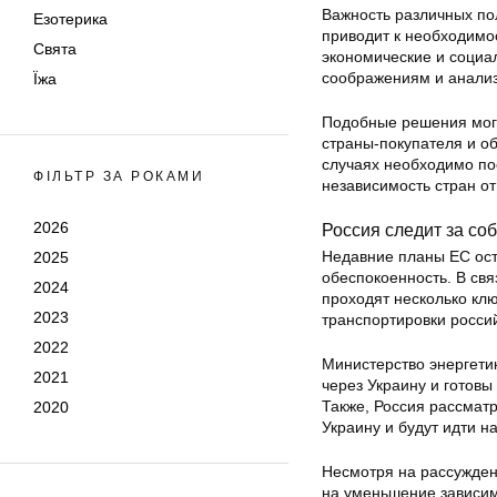
Важность различных по
Езотерика
приводит к необходимо
Свята
экономические и социа
соображениям и анализ
Їжа
Подобные решения могу
страны-покупателя и об
случаях необходимо по
ФІЛЬТР ЗА РОКАМИ
независимость стран от
2026
Россия следит за со
Недавние планы ЕС оста
2025
обеспокоенность. В свя
2024
проходят несколько кл
2023
транспортировки росси
2022
Министерство энергетик
2021
через Украину и готовы
Также, Россия рассмат
2020
Украину и будут идти н
Несмотря на рассуждени
на уменьшение зависимо