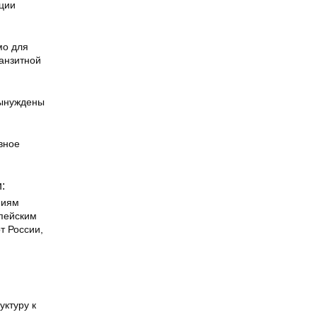
кции
мо для
ранзитной
вынуждены
вное
:
ниям
опейским
т России,
ктуру к