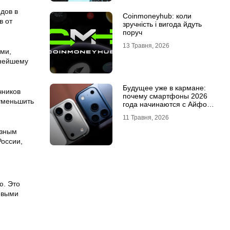
дов в
Coinmoneyhub: коли
в от
зручність і вигода йдуть
поруч
13 Травня, 2026
ами,
ьнейшему
Будущее уже в кармане:
чников
почему смартфоны 2026
 уменьшить
года начинаются с Айфон
18 Про
11 Травня, 2026
езным
России,
ю. Это
евыми