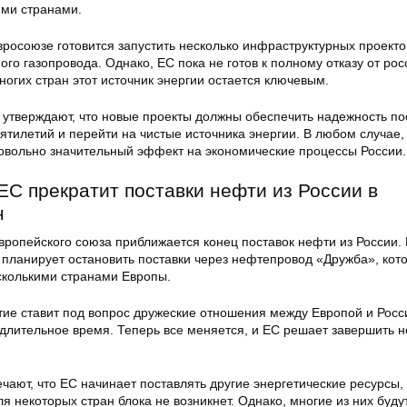
ими странами.
Евросоюзе готовится запустить несколько инфраструктурных проекто
ного газопровода. Однако, ЕС пока не готов к полному отказу от ро
ногих стран этот источник энергии остается ключевым.
 утверждают, что новые проекты должны обеспечить надежность по
тилетий и перейти на чистые источника энергии. В любом случае,
овольно значительный эффект на экономические процессы России.
ЕС прекратит поставки нефти из России в
н
вропейского союза приближается конец поставок нефти из России.
 планирует остановить поставки через нефтепровод «Дружба», кот
сколькими странами Европы.
тие ставит под вопрос дружеские отношения между Европой и Росс
длительное время. Теперь все меняется, и ЕС решает завершить 
чают, что ЕС начинает поставлять другие энергетические ресурсы,
я некоторых стран блока не возникнет. Однако, многие из них буду