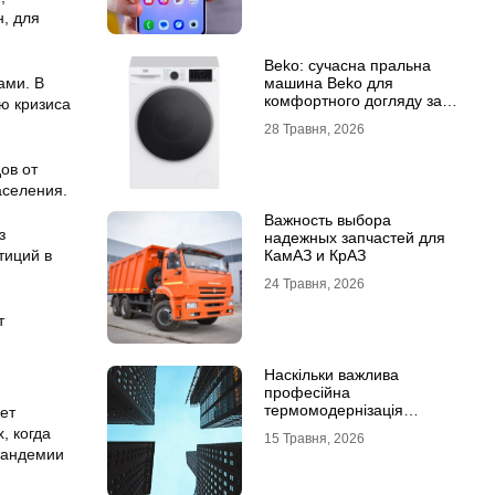
, для
Beko: сучасна пральна
ами. В
машина Beko для
комфортного догляду за
ю кризиса
речами
28 Травня, 2026
ов от
аселения.
Важность выбора
з
надежных запчастей для
тиций в
КамАЗ и КрАЗ
24 Травня, 2026
т
Наскільки важлива
професійна
термомодернізація
ет
будинків
, когда
15 Травня, 2026
 пандемии