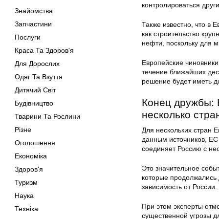
контролироваться друг
Знайомства
Запчастини
Также известно, что в 
как строительство круп
Послуги
нефти, поскольку для м
Краса Та Здоров'я
Европейские чиновники
Для Дорослих
течение ближайших деся
Одяг Та Взуття
решение будет иметь д
Дитячий Світ
Конец дружбы: 
Будівництво
несколько стра
Тварини Та Рослини
Різне
Для нескольких стран Е
данным источников, ЕС
Оголошення
соединяет Россию с не
Економіка
Это значительное собы
Здоров'я
которые продолжались 
Туризм
зависимость от России.
Наука
При этом эксперты отме
Техніка
существенной угрозы дл