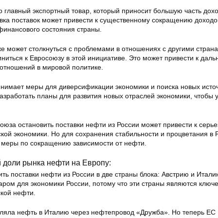
о главный экспортный товар, который приносит большую часть дохо
вка поставок может привести к существенному сокращению доходо
финансового состояния страны.
же может столкнуться с проблемами в отношениях с другими стран
иниться к Евросоюзу в этой инициативе. Это может привести к дал
отношений в мировой политике.
инимает меры для диверсификации экономики и поиска новых исто
азработать планы для развития новых отраслей экономики, чтобы
оюза остановить поставки нефти из России может привести к серь
кой экономики. Но для сохранения стабильности и процветания в 
 меры по сокращению зависимости от нефти.
 доли рынка нефти на Европу:
ть поставки нефти из России в две страны блока: Австрию и Итали
аром для экономики России, потому что эти страны являются ключ
кой нефти.
авляла нефть в Италию через нефтепровод «Дружба». Но теперь ЕС