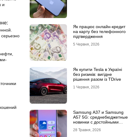
к и
оне:
Як працює онлайн-кредит
енной.
на карту без телефонного
 серьезно
підтвердження
5 Червня, 2026
 нефти,
ами-
Як купити Tesla в Україні
без ризиків: вигідне
рішення разом із TDrive
сточники
1 Червня, 2026
тношений
Samsung A37 и Samsung
A57 5G: среднебюджетные
новинки с достойными
возможностями
28 Травня, 2026
,