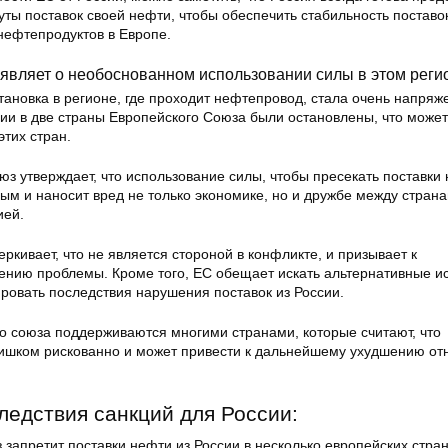
ты поставок своей нефти, чтобы обеспечить стабильность поставо
нефтепродуктов в Европе.
являет о необоснованном использовании силы в этом реги
ановка в регионе, где проходит нефтепровод, стала очень напряж
сии в две страны Европейского Союза были остановлены, что может
этих стран.
з утверждает, что использование силы, чтобы пресекать поставки
ым и наносит вред не только экономике, но и дружбе между стран
ией.
ркивает, что не является стороной в конфликте, и призывает к
нию проблемы. Кроме того, ЕС обещает искать альтернативные и
ровать последствия нарушения поставок из России.
о союза поддерживаются многими странами, которые считают, что
ишком рискованно и может привести к дальнейшему ухудшению о
едствия санкций для России:
запретит поставки нефти из России в несколько европейских стран