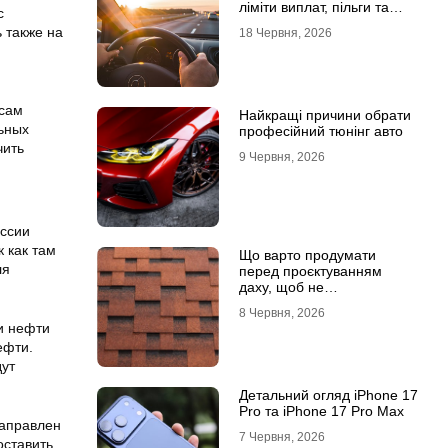
ліміти виплат, пільги та
с
відповідальність водіїв
 также на
18 Червня, 2026
есам
Найкращі причини обрати
льных
професійний тюнінг авто
чить
9 Червня, 2026
оссии
к как там
Що варто продумати
ля
перед проєктуванням
даху, щоб не
переплачувати під час
8 Червня, 2026
будівництва
ми нефти
ефти.
дут
Детальний огляд iPhone 17
Pro та iPhone 17 Pro Max
направлен
7 Червня, 2026
оставить