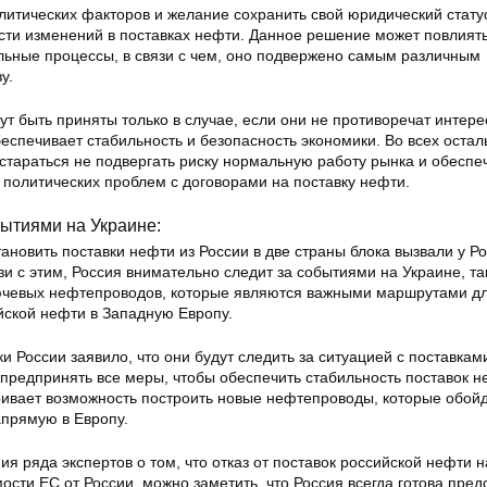
литических факторов и желание сохранить свой юридический стату
сти изменений в поставках нефти. Данное решение может повлиять
льные процессы, в связи с чем, оно подвержено самым различным
у.
т быть приняты только в случае, если они не противоречат интер
еспечивает стабильность и безопасность экономики. Во всех оста
стараться не подвергать риску нормальную работу рынка и обеспе
 политических проблем с договорами на поставку нефти.
бытиями на Украине:
новить поставки нефти из России в две страны блока вызвали у Р
зи с этим, Россия внимательно следит за событиями на Украине, та
ючевых нефтепроводов, которые являются важными маршрутами д
йской нефти в Западную Европу.
и России заявило, что они будут следить за ситуацией с поставка
 предпринять все меры, чтобы обеспечить стабильность поставок н
ривает возможность построить новые нефтепроводы, которые обой
апрямую в Европу.
я ряда экспертов о том, что отказ от поставок российской нефти 
сти ЕС от России, можно заметить, что Россия всегда готова пред