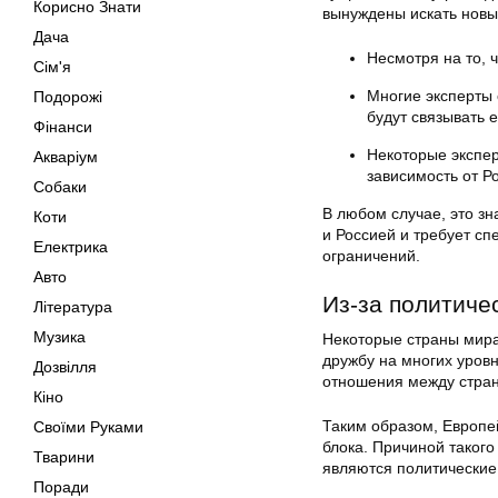
Корисно Знати
вынуждены искать новы
Дача
Несмотря на то, 
Сім'я
Многие эксперты 
Подорожі
будут связывать 
Фінанси
Некоторые экспер
Акваріум
зависимость от Ро
Собаки
В любом случае, это з
Коти
и Россией и требует сп
Електрика
ограничений.
Авто
Из-за политиче
Література
Музика
Некоторые страны мира
дружбу на многих уровн
Дозвілля
отношения между стра
Кіно
Таким образом, Европей
Своїми Руками
блока. Причиной такого
Тварини
являются политические
Поради