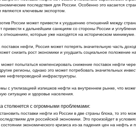
ономические последствия для России. Особенно это касается стран
и являются ключевым экспортом.
против России может привести к ухудшению отношений между стран
ет привести к дальнейшим санкциям со стороны России и углублени
их отношениях, которые уже находятся на историческом минимуме.
а поставок нефти, Россия может потерять значительную часть доход
может снизить рост экономики и ухудшить социальное положение н
я может попытаться компенсировать снижение поставок нефти чере
другие регионы, однако это может потребовать значительных инвес
ние нефтепроводной инфраструктуры.
мы с утилизацией излишков нефти на внутреннем рынке, что може
кую ситуацию и здоровье населения.
а столкнется с огромными проблемами:
тановить поставки нефти из России в две страны блока, то это мож
оследствиям для российской экономики. Это произойдет в условиях
 состоянии экономического кризиса из-за падения цен на нефть и