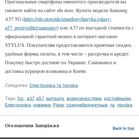
Оригинальные смартфоны именитого производителя вы
сможете найти на сайте stls.store. Купить модели Samsung
A57 5G (
https://stls.store/uk/smartfony/lineyka:galaxy-
a57_proizvoditel:samsung/
) или A37 по выгодной стоимости с
официальной гарантией можно в интернет-магазине
STYLUS. Покупателям предоставляются приятные скидки,
удобные формы оплаты, в том числе – рассрочка и кредит.
Покупку быстро доставят по Украине. Самовывоз и
доставка курьером возможны в Киеве.
Categories:
Електроніка та техніка
Tags:
5g:
,
a37
,
a57
,
samsung
,
возможностями
,
достойными
,
Електроніка
,
новинки
,
Різне
,
среднебюджетные
,
та
,
техніка
Оголошення Запоріжжя
Back to top