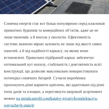
Сонячна енергія стає все більш популярною серед власників
приватних будинків та комерційних об’єктів, адже це не
лише економія, а й внесок у екологію. Ефективність
системи значною мірою залежить не лише від якості самих
панелей, а й від надійності каркасу, на якому вони
встановлені. Правильно підібраний каркас забезпечує
оптимальний кут нахилу, стабільність і довговічність всієї
конструкції, що дозволяє максимально використовувати
потенціал сонячних батарей. Сучасні виробники
пропонують різні варіанти кріплень, які адаптовані під різні
типи дахів та площин, а переглянути широкий асортимент
можна
на metalicaprofil.com/katalog-tovariv/komplektaciya-
sonyachnyh-stancij/
.