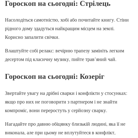
Гороскоп на сьогодні
: Стрілець
Насолодіться самотністю, хобі або почитайте книгу. Стіни
рідного дому здадуться найкращим місцем на землі.
Корисно запалити свічки.
Влаштуйте собі релакс: вечірню трапезу замініть легким
десертом під класичну музику, пийте трав’яний чай.
Гороскоп на сьогодні: Козеріг
Звертайте увагу на дрібні сварки і конфлікти у стосунках:
якщо про них не поговорити з партнером і не знайти
компроміс, вони переростуть у серйозну сварку.
Нагадайте про давню обіцянку близькій людині, яка її не
виконала, але при цьому не вплутуйтеся в конфлікт,