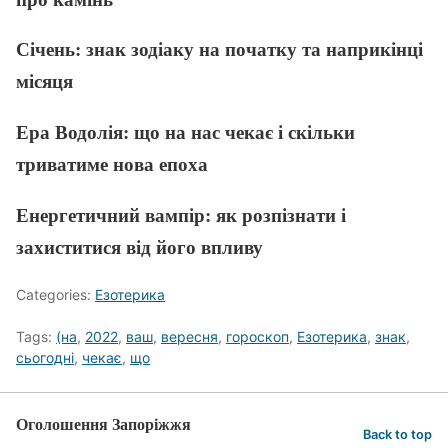
Січень: знак зодіаку на початку та наприкінці
місяця
Ера Водолія: що на нас чекає і скільки
триватиме нова епоха
Енергетичний вампір: як розпізнати і
захиститися від його впливу
Categories:
Езотерика
Tags:
(на
,
2022
,
ваш
,
вересня
,
гороскоп
,
Езотерика
,
знак
,
сьогодні
,
чекає
,
що
Оголошення Запоріжжя
Back to top