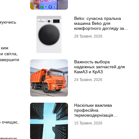
Beko: сучасна пральна
имуючись
машина Beko для
комфортного догляду за
речами
28 Травня, 2026
 ким
 світла,
завершити
Важность выбора
надежных запчастей для
КамАЗ и КрАЗ
24 Травня, 2026
Наскільки важлива
професійна
термомодернізація
будинків
о очищає,
15 Травня, 2026
повнюючи