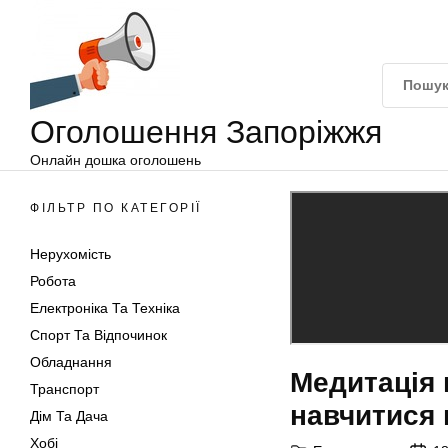
Оголошення
Перейти
Запоріжжя
до
вмісту
Оголошення Запоріжжя
Онлайн дошка оголошень
ФІЛЬТР ПО КАТЕГОРІЇ
Нерухомість
Робота
Електроніка Та Техніка
Спорт Та Відпочинок
Обладнання
Медитація 
Транспорт
навчитися
Дім Та Дача
Хобі