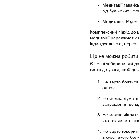
Медитації гавайс
від будь-яких нег
Медитацію Роджер
Комплексний підхід до 
медитації народжуються 
індивідуальною, персо
Що не можна робити 
Є певні заборони, які д
взяти до уваги, щоб дос
Не варто боятися,
одною.
Не можна думати,
запрошення до ві
Не можна чіплятис
хто так чинить, 
Не варто говорити
в курсі, якого бо