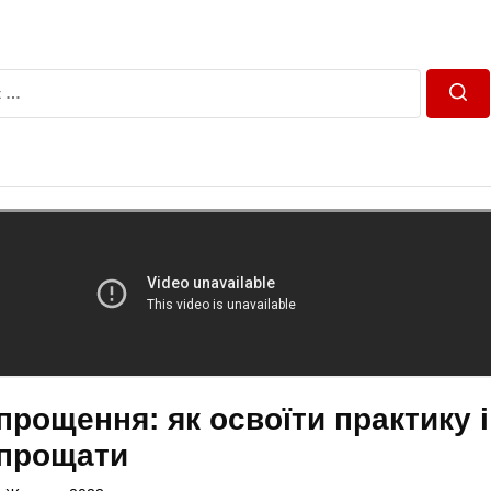
Пош
прощення: як освоїти практику і
 прощати