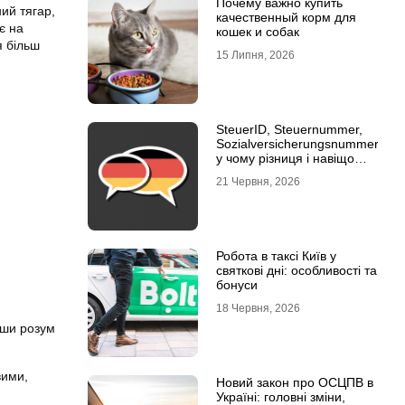
Почему важно купить
ий тягар,
качественный корм для
є на
кошек и собак
я більш
15 Липня, 2026
SteuerID, Steuernummer,
Sozialversicherungsnummer:
у чому різниця і навіщо
кожна
21 Червня, 2026
Робота в таксі Київ у
святкові дні: особливості та
бонуси
18 Червня, 2026
вши розум
вими,
Новий закон про ОСЦПВ в
Україні: головні зміни,