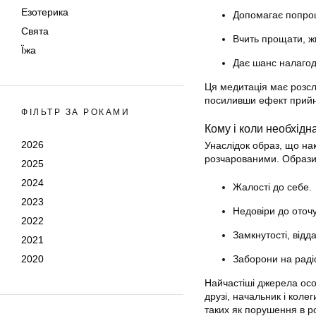
Езотерика
Допомагає попрощ
Свята
Вчить прощати, ж
Їжа
Дає шанс налагод
Ця медитація має розсл
посиливши ефект прийня
ФІЛЬТР ЗА РОКАМИ
Кому і коли необхід
2026
Унаслідок образ, що на
розчарованими. Образи
2025
2024
Жалості до себе.
2023
Недовіри до оточ
2022
Замкнутості, відда
2021
2020
Заборони на радіс
Найчастіші джерела особ
друзі, начальник і коле
таких як порушення в ро