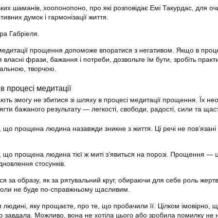
ьких шаманів, хоопонопоно, про які розповідає Емі Такурдас, для 
ативних думок і гармонізації життя.
а Габріеля.
медитації прощення допоможе впоратися з негативом. Якщо в проц
власні фрази, бажання і потреби, дозвольте їм бути, зробіть практ
нальною, творчою.
в процесі медитації
ають змогу не збитися зі шляху в процесі медитації прощення. Їх не
ягти бажаного результату — легкості, свободи, радості, сили та щас
 що прощена людина назавжди зникне з життя. Ці речі не пов’язані
 що прощена людина тієї ж миті з’явиться на порозі. Прощення — 
дновлення стосунків.
я за образу, як за рятувальний круг, обираючи для себе роль жертв
ніколи не буде по-справжньому щасливим.
 людині, яку прощаєте, про те, що пробачили її. Цілком імовірно, 
лю завдала. Можливо, вона не хотіла цього або зробила помилку не