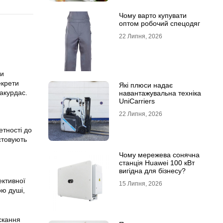
Чому варто купувати
оптом робочий спецодяг
22 Липня, 2026
чи
екрети
Які плюси надає
Такурдас.
навантажувальна техніка
UniCarriers
22 Липня, 2026
етності до
стовують
Чому мережева сонячна
станція Huawei 100 кВт
вигідна для бізнесу?
ективної
15 Липня, 2026
ою душі,
скання