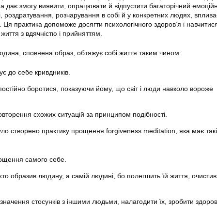
а дає змогу виявити, опрацювати й відпустити багаторічний емоційн
і, роздратування, розчарування в собі й у конкретних людях, вплива
и. Ця практика допоможе досягти психологічного здоров’я і навчитис
життя з вдячністю і прийняттям.
юдина, сповнена образ, обтяжує собі життя таким чином:
є до себе кривдників.
постійно боротися, показуючи йому, що світ і люди навколо вороже
овторення схожих ситуацій за принципом подібності.
ло створено практику прощення forgiveness meditation, яка має такі
ощення самого себе.
хто образив людину, а самій людині, бо полегшить їй життя, очисти
 значення стосунків з іншими людьми, налагодити їх, зробити здоро