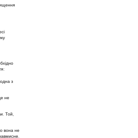
очищення
есі
ику
обхідно
тя:
 одна з
це не
и. Той,
що вона не
 навмисне.