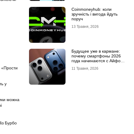
Coinmoneyhub: коли
зручність і вигода йдуть
поруч
13 Травня, 2026
Будущее уже в кармане:
почему смартфоны 2026
года начинаются с Айфон
18 Про
: «Прости
11 Травня, 2026
ть у
тики можна
і
із Бурбо