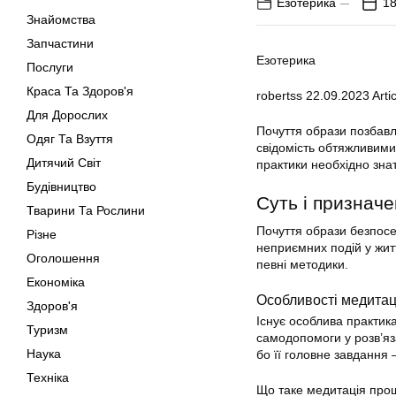
Езотерика
18
Знайомства
Запчастини
Езотерика
Послуги
Краса Та Здоров'я
robertss
22.09.2023
Artic
Для Дорослих
Почуття образи позбав
Одяг Та Взуття
свідомість обтяжливими
Дитячий Світ
практики необхідно знат
Будівництво
Суть і признач
Тварини Та Рослини
Почуття образи безпосе
Різне
неприємних подій у жит
Оголошення
певні методики.
Економіка
Особливості медитац
Здоров'я
Існує особлива практика
Туризм
самодопомоги у розв’яза
Наука
бо її головне завдання
Техніка
Що таке медитація про