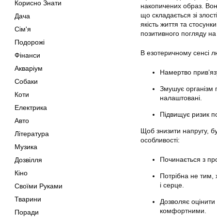
Корисно Знати
накопичених образ. Вон
що складається зі злост
Дача
якість життя та стосунк
Сім'я
позитивного погляду на 
Подорожі
В езотеричному сенсі л
Фінанси
Акваріум
Намертво прив’язу
Собаки
Змушує організм 
Коти
налаштовані.
Електрика
Підвищує ризик п
Авто
Щоб знизити напругу, бу
Література
особливості:
Музика
Починається з пр
Дозвілля
Кіно
Потрібна не тим, 
і серце.
Своїми Руками
Тварини
Дозволяє оцінити
комфортними.
Поради