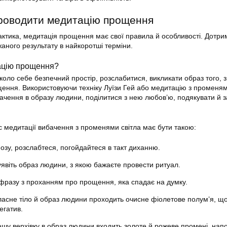
роводити медитацію прощення
актика, медитація прощення має свої правила й особливості. Дотр
жаного результату в найкоротші терміни.
ацію прощення?
коло себе безпечний простір, розслабитися, викликати образ того, з
ння. Використовуючи техніку Луїзи Гей або медитацію з променями
ачення в образу людини, поділитися з нею любов’ю, подякувати й 
ас медитації вибачення з променями світла має бути такою:
озу, розслабтеся, погойдайтеся в такт диханню.
уявіть образ людини, з якою бажаєте провести ритуал.
 фразу з проханням про прощення, яка спадає на думку.
 власне тіло й образ людини проходить очисне фіолетове полум’я, щ
егатив.
 вашу верхівку в образ людини входить золоте й рожеве промені, на