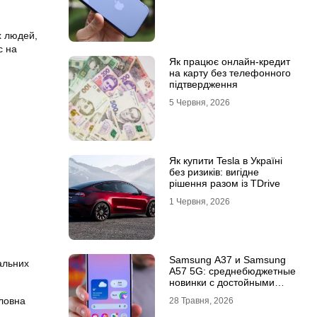
х людей,
с на
Як працює онлайн-кредит
на карту без телефонного
підтвердження
5 Червня, 2026
Як купити Tesla в Україні
без ризиків: вигідне
рішення разом із TDrive
1 Червня, 2026
Samsung A37 и Samsung
альних
A57 5G: среднебюджетные
новинки с достойными
возможностями
оловна
28 Травня, 2026