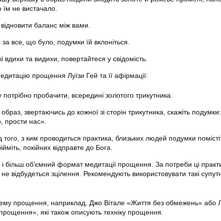
о їм не вистачало.
 відновити баланс між вами.
за все, що було, подумки їй вклоніться.
кі вдихи та видихи, повертайтеся у свідомість.
едитацію прощення Луїзи Гей та її афірмації:
у потрібно пробачити, всередині золотого трикутника.
образ, звертаючись до кожної зі сторін трикутника, скажіть подумки
, прости нас».
д того, з ким проводиться практика, близьких людей подумки помісті
ійміть, покійних відправте до Бога.
і більш об’ємний формат медитації прощення. За потреби ці прак
 не відбудеться зцілення. Рекомендують використовувати такі супутн
тему прощення, наприклад, Джо Вітале «Життя без обмежень» або Л
 прощення», які також описують техніку прощення.