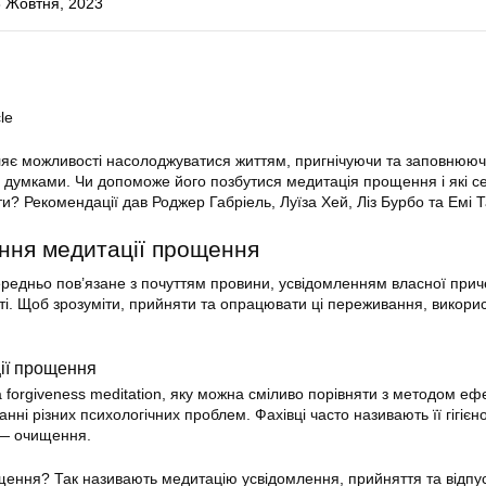
 Жовтня, 2023
le
ляє можливості насолоджуватися життям, пригнічуючи та заповнюю
 думками. Чи допоможе його позбутися медитація прощення і які с
и? Рекомендації дав Роджер Габріель, Луїза Хей, Ліз Бурбо та Емі 
ення медитації прощення
редньо пов’язане з почуттям провини, усвідомленням власної прич
ті. Щоб зрозуміти, прийняти та опрацювати ці переживання, викори
ії прощення
 forgiveness meditation, яку можна сміливо порівняти з методом еф
нні різних психологічних проблем. Фахівці часто називають її гігієн
 — очищення.
щення? Так називають медитацію усвідомлення, прийняття та відпу