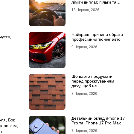
ліміти виплат, пільги та
відповідальність водіїв
18 Червня, 2026
Найкращі причини обрати
чуття,
професійний тюнінг авто
9 Червня, 2026
Що варто продумати
перед проєктуванням
даху, щоб не
переплачувати під час
8 Червня, 2026
будівництва
Детальний огляд iPhone 17
ля, Бог,
Pro та iPhone 17 Pro Max
доров’ям,
7 Червня, 2026
 і