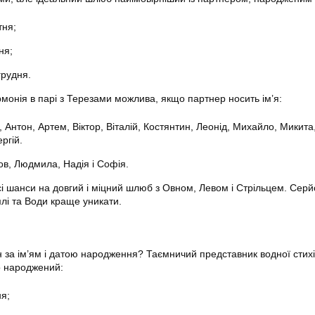
тня;
ня;
грудня.
рмонія в парі з Терезами можлива, якщо партнер носить ім’я:
, Антон, Артем, Віктор, Віталій, Костянтин, Леонід, Михайло, Микита
ргій.
ов, Людмила, Надія і Софія.
сі шанси на довгий і міцний шлюб з Овном, Левом і Стрільцем. Сер
млі та Води краще уникати.
н за ім’ям і датою народження? Таємничий представник водної стихі
то народжений:
ня;