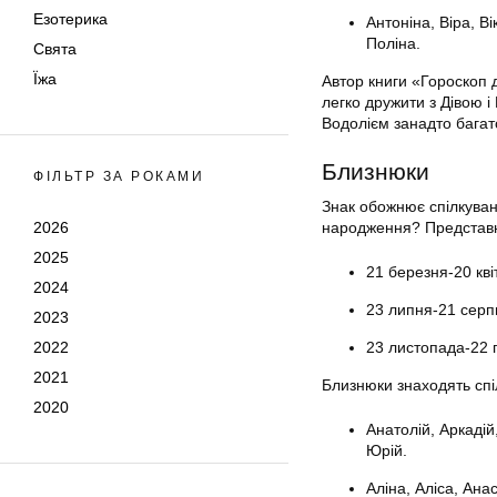
Езотерика
Антоніна, Віра, В
Поліна.
Свята
Їжа
Автор книги «Гороскоп 
легко дружити з Дівою 
Водолієм занадто багат
Близнюки
ФІЛЬТР ЗА РОКАМИ
Знак обожнює спілкуванн
2026
народження? Представни
2025
21 березня-20 кві
2024
23 липня-21 серп
2023
2022
23 листопада-22 
2021
Близнюки знаходять спіл
2020
Анатолій, Аркадій
Юрій.
Аліна, Аліса, Ана