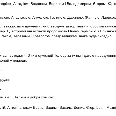
ндрієм, Аркадієм, Богданом, Борисом і Володимиром, Єгором, Юріє
ллою, Анастасією, Анжелою, Галиною, Дариною, Жанною, Ларисою 
хії вважаються дружніми, як стверджує автор книги «Гороскоп сумісн
кмар. Ці астрологічні аспекти пророкують Овнам гармонію з Близнюк
З Раком, Терезами і Козерогом представникам знака буде складно.
иться з людьми. З ким сумісний Телець за ім’ям і датою народженн
жений у періоди:
ня;
грудня;
о.
ім’ям. З Тельцем добре сумісні:
ій, Антон, а також Борис, Вадим і Василь, Денис, Єгор, Ілля і Матв