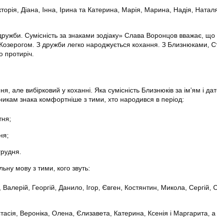
ікторія, Діана, Інна, Ірина та Катерина, Марія, Марина, Надія, Натал
дружби. Сумісність за знаками зодіаку» Слава Воронцов вважає, щ
і Козерогом. З дружби легко народжується кохання. З Близнюками, С
о протиріч.
я, але вибірковий у коханні. Яка сумісність Близнюків за ім’ям і да
кам знака комфортніше з тими, хто народився в період:
тня;
ня;
грудня.
ьну мову з тими, кого звуть:
, Валерій, Георгій, Данило, Ігор, Євген, Костянтин, Микола, Сергій, С
стасія, Вероніка, Олена, Єлизавета, Катерина, Ксенія і Маргарита, а