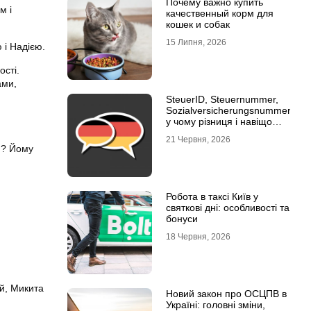
Почему важно купить
м і
качественный корм для
кошек и собак
15 Липня, 2026
і Надією.
ості.
ами,
SteuerID, Steuernummer,
Sozialversicherungsnummer:
у чому різниця і навіщо
кожна
21 Червня, 2026
я? Йому
Робота в таксі Київ у
святкові дні: особливості та
бонуси
18 Червня, 2026
ій, Микита
Новий закон про ОСЦПВ в
Україні: головні зміни,