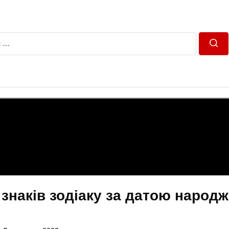
Пош
 знаків зодіаку за датою народ