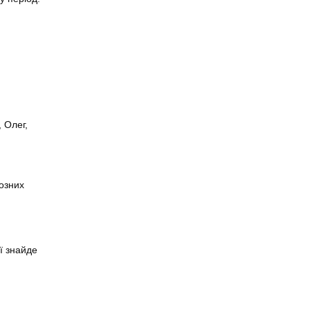
, Олег,
йозних
ї знайде