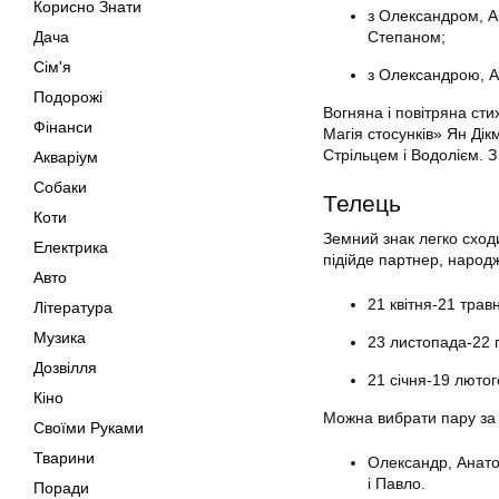
Корисно Знати
з Олександром, А
Дача
Степаном;
Сім'я
з Олександрою, А
Подорожі
Вогняна і повітряна сти
Фінанси
Магія стосунків» Ян Ді
Стрільцем і Водолієм. 
Акваріум
Собаки
Телець
Коти
Земний знак легко сход
Електрика
підійде партнер, народ
Авто
21 квітня-21 трав
Література
Музика
23 листопада-22 
Дозвілля
21 січня-19 лютог
Кіно
Можна вибрати пару за 
Своїми Руками
Тварини
Олександр, Анатол
і Павло.
Поради