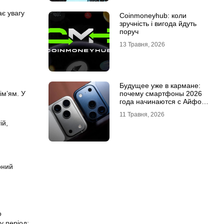
ає увагу
Coinmoneyhub: коли
зручність і вигода йдуть
поруч
13 Травня, 2026
Будущее уже в кармане:
ім’ям. У
почему смартфоны 2026
года начинаются с Айфон
18 Про
11 Травня, 2026
ій,
рний
о
у період: