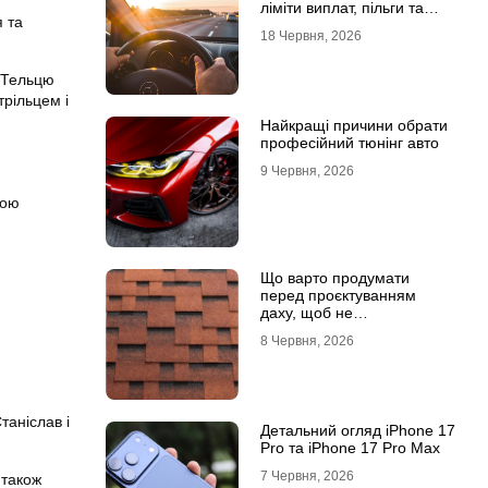
ліміти виплат, пільги та
я та
відповідальність водіїв
18 Червня, 2026
о Тельцю
трільцем і
Найкращі причини обрати
професійний тюнінг авто
9 Червня, 2026
тою
Що варто продумати
перед проєктуванням
даху, щоб не
переплачувати під час
8 Червня, 2026
будівництва
таніслав і
Детальний огляд iPhone 17
Pro та iPhone 17 Pro Max
7 Червня, 2026
 також