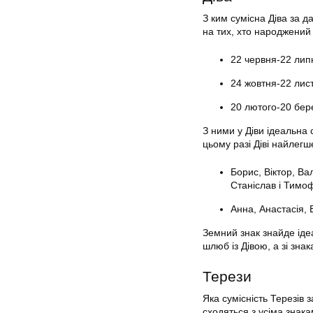
З ким сумісна Діва за 
на тих, хто народжений 
22 червня-22 лип
24 жовтня-22 лис
20 лютого-20 бер
З ними у Діви ідеальна 
цьому разі Діві найлегше
Борис, Віктор, Ва
Станіслав і Тимоф
Анна, Анастасія, 
Земний знак знайде іде
шлюб із Дівою, а зі зна
Терези
Яка сумісність Терезів 
сходяться з усіма знак