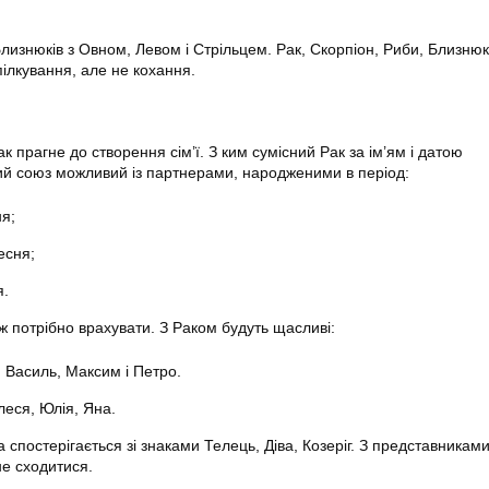
лизнюків з Овном, Левом і Стрільцем. Рак, Скорпіон, Риби, Близнюк
пілкування, але не кохання.
к прагне до створення сім’ї. З ким сумісний Рак за ім’ям і датою
 союз можливий із партнерами, народженими в період:
ня;
есня;
я.
ож потрібно врахувати. З Раком будуть щасливі:
 Василь, Максим і Петро.
леся, Юлія, Яна.
а спостерігається зі знаками Телець, Діва, Козеріг. З представниками
не сходитися.