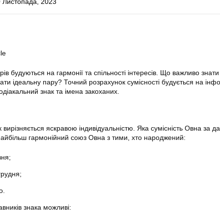
 Листопада, 2023
le
рів будуються на гармонії та спільності інтересів. Що важливо знати
рати ідеальну пару? Точний розрахунок сумісності будується на інф
одіакальний знак та імена закоханих.
 вирізняється яскравою індивідуальністю. Яка сумісність Овна за д
айбільш гармонійний союз Овна з тими, хто народжений:
вня;
грудня;
о.
авників знака можливі: