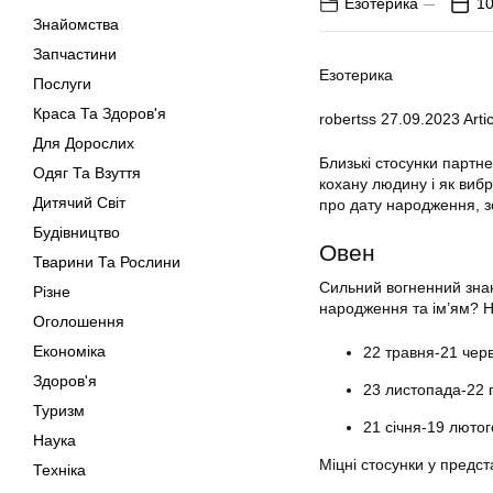
Езотерика
10
Знайомства
Запчастини
Езотерика
Послуги
Краса Та Здоров'я
robertss
27.09.2023
Artic
Для Дорослих
Близькі стосунки партне
Одяг Та Взуття
кохану людину і як виб
Дитячий Світ
про дату народження, з
Будівництво
Овен
Тварини Та Рослини
Сильний вогненний знак
Різне
народження та ім’ям? Н
Оголошення
Економіка
22 травня-21 чер
Здоров'я
23 листопада-22 
Туризм
21 січня-19 лютог
Наука
Міцні стосунки у предст
Техніка