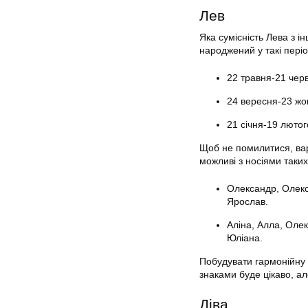
Лев
Яка сумісність Лева з 
народжений у такі періо
22 травня-21 чер
24 вересня-23 жо
21 січня-19 лютог
Щоб не помилитися, варт
можливі з носіями таких
Олександр, Олексі
Ярослав.
Аліна, Алла, Олек
Юліана.
Побудувати гармонійну 
знаками буде цікаво, а
Діва