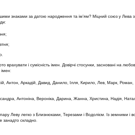
іншими знаками за датою народження та ім’ям? Міцний союз у Лева з
ди:
вня;
втня;
о.
о врахувати і сумісність імен. Довірчі стосунки, засновані на любові
 імен:
й, Антон, Аркадій, Давид, Данило, Ілля, Кирило, Лев, Марк, Роман, 
сандра, Антоніна, Вероніка, Дарина, Жанна, Христина, Надія, Ната
пару Леву легко з Близнюками, Терезами і Водолієм. Із земними і 
ле занадто складно.