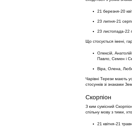
21 березня-20 кві
23 липня-21 серп
23 листопада-22 
Що стосується імені, га
Олексій, Анатолій
Павло, Семен і Се
Віра, Олена, Люб
Чарівні Терези мають у
стосунків зі знаками Зе
Скорпіон
З ким сумісний Скорпіо
спільну мову з тими, х
21 квітня-21 трав