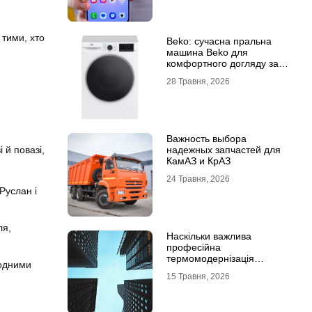
 тими, хто
Beko: сучасна пральна
машина Beko для
комфортного догляду за
речами
28 Травня, 2026
Важность выбора
 й повазі,
надежных запчастей для
КамАЗ и КрАЗ
24 Травня, 2026
Руслан і
ля,
Наскільки важлива
професійна
термомодернізація
водними
будинків
15 Травня, 2026