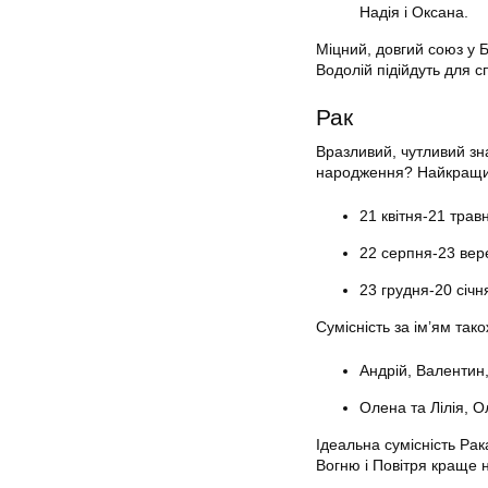
Надія і Оксана.
Міцний, довгий союз у Б
Водолій підійдуть для с
Рак
Вразливий, чутливий зна
народження? Найкращий
21 квітня-21 трав
22 серпня-23 вер
23 грудня-20 січн
Сумісність за ім’ям так
Андрій, Валентин,
Олена та Лілія, О
Ідеальна сумісність Рак
Вогню і Повітря краще 