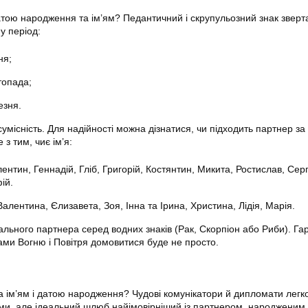
датою народження та ім’ям? Педантичний і скрупульозний знак зверт
у період:
ня;
топада;
езня.
сумісність. Для надійності можна дізнатися, чи підходить партнер за 
 з тим, чиє ім’я:
лентин, Геннадій, Гліб, Григорій, Костянтин, Микита, Ростислав, Серг
ій.
Валентина, Єлизавета, Зоя, Інна та Ірина, Христина, Лідія, Марія.
ального партнера серед водних знаків (Рак, Скорпіон або Риби). Га
ками Вогню і Повітря домовитися буде не просто.
за ім’ям і датою народження? Чудові комунікатори й дипломати легк
ами, але ідеальний шлюб найімовірніший із партнером, народженим 