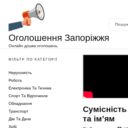
Оголошення
Перейти
Запоріжжя
до
вмісту
Оголошення Запоріжжя
Онлайн дошка оголошень
ФІЛЬТР ПО КАТЕГОРІЇ
Нерухомість
Робота
Електроніка Та Техніка
Спорт Та Відпочинок
Обладнання
Сумісність
Транспорт
та ім’ям
Дім Та Дача
Хобі