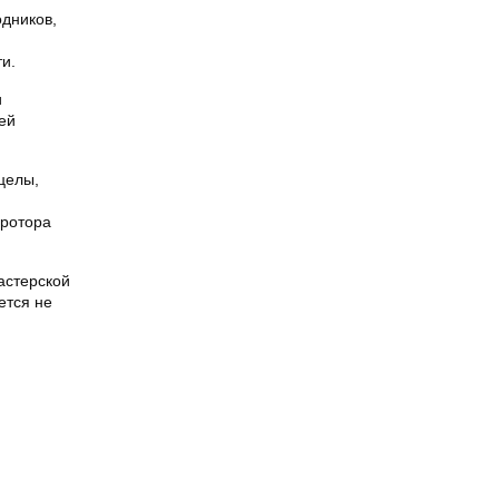
одников,
и.
и
ей
целы,
 ротора
астерской
ется не