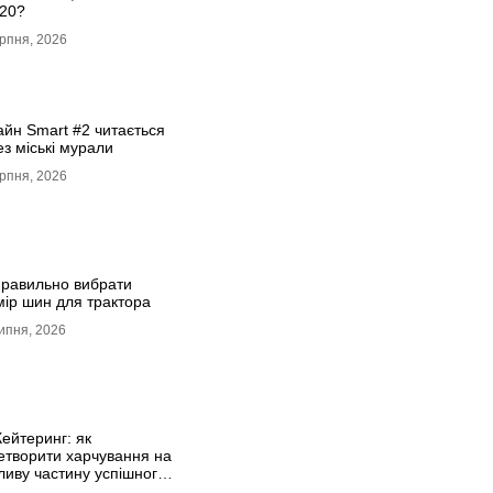
20?
рпня, 2026
айн Smart #2 читається
з міські мурали
рпня, 2026
правильно вибрати
мір шин для трактора
ипня, 2026
Кейтеринг: як
етворити харчування на
ливу частину успішного
оду