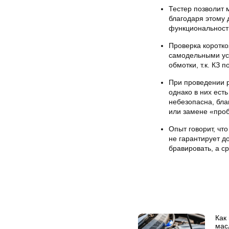
Тестер позволит 
благодаря этому
функциональность
Проверка коротк
самодельными ус
обмотки, т.к. КЗ 
При проведении р
однако в них ест
небезопасна, бла
или замене «проб
Опыт говорит, чт
не гарантирует д
бравировать, а ср
Как
мас