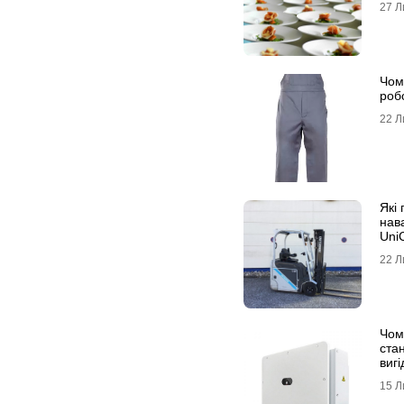
27 Л
Чом
роб
22 Л
Які
нав
UniC
22 Л
Чом
ста
вигі
15 Л