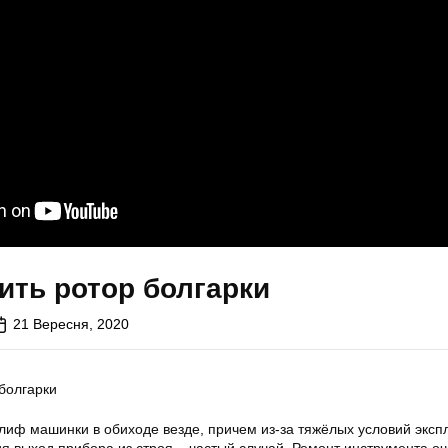
ить ротор болгарки
21 Вересня, 2020
иф машинки в обиходе везде, причем из-за тяжёлых условий эксп