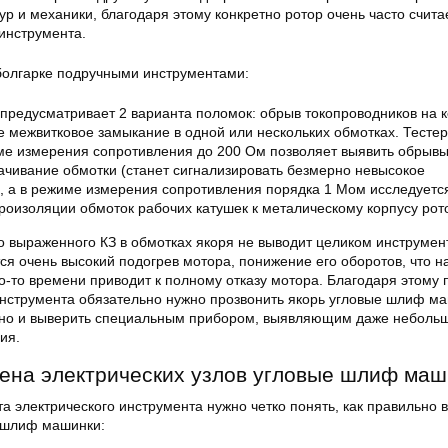
ур и механики, благодаря этому конкретно
ротор
очень часто счита
инструмента.
 болгарке подручными инструментами:
предусматривает 2 варианта поломок: обрыв токопроводников на к
е межвитковое замыкание в одной или нескольких обмотках. Тестер
ме измерения сопротивления до 200 Ом позволяет выявить обрывы
чивание обмотки (станет сигнализировать безмерно невысокое
, а в режиме измерения сопротивления порядка 1 Мом исследуетс
роизоляции обмоток рабочих катушек к металическому корпусу рот
о выраженного КЗ в обмотках якоря не выводит целиком инструмен
тся очень высокий подогрев мотора, понижение его оборотов, что н
о-то времени приводит к полному отказу мотора. Благодаря этому 
нструмента обязательно нужно прозвонить якорь угловые шлиф м
, но и выверить специальным прибором, выявляющим даже неболь
ия.
ена электрических узлов угловые шлиф маш
 электрического инструмента нужно четко понять, как правильно 
е шлиф машинки: