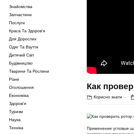
Знайомства
Запчастини
Послуги
Краса Та Здоров'я
Для Дорослих
Одяг Та Взуття
Дитячий Світ
Будівництво
Тварини Та Рослини
Різне
Как провер
Оголошення
Економіка
Корисно знати
Здоров'я
Туризм
Наука
Техніка
Применение угловые шл