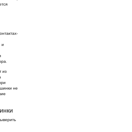
ется
онтактах-
 и
я
ора.
т из
а
при
ашинки не
шие
инки
выверить