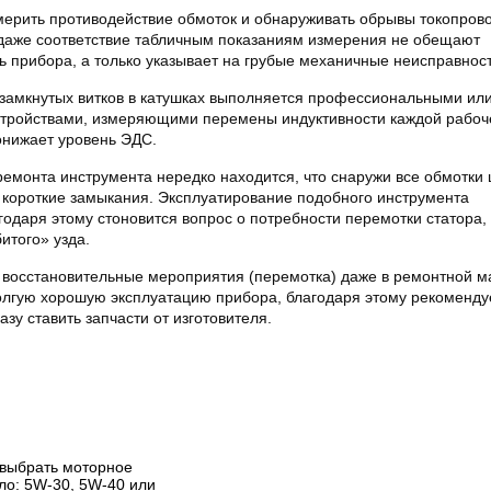
мерить противодействие обмоток и обнаруживать обрывы токопров
 даже соответствие табличным показаниям измерения не обещают
 прибора, а только указывает на грубые механичные неисправност
озамкнутых витков в катушках выполняется профессиональными ил
тройствами, измеряющими перемены индуктивности каждой рабоч
понижает уровень ЭДС.
емонта инструмента нередко находится, что снаружи все обмотки 
ь короткие замыкания. Эксплуатирование подобного инструмента
годаря этому стоновится вопрос о потребности перемотки статора,
итого» узда.
о восстановительные мероприятия (перемотка) даже в ремонтной м
олгую хорошую эксплуатацию прибора, благодаря этому рекоменду
азу ставить запчасти от изготовителя.
 выбрать моторное
ло: 5W-30, 5W-40 или