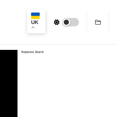
UK
ук
Корисно Знати