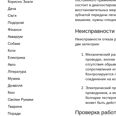
постоянного применени
Корисно Знати
состоит в диагностиров
Дача
восстановительных мер
зубчатой передачи легк
Сім'я
машинки, нужны специа
Подорожі
Фінанси
Неисправности
Акваріум
Неисправности отказа 
Собаки
две категории:
Коти
Механический ра
Електрика
проводах, кнопки
отсутствия обрыв
Авто
сопротивления ил
Література
Контролируются п
Музика
соединения на ко
Дозвілля
Электрический п
Кіно
проводников, а м
болгарке тестеро
Своїми Руками
может быть дейст
Тварини
Проверка работ
Поради