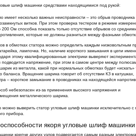
гловые шлиф машинки средствами находящимися под рукой:
ло имеет несколько важных неисправности – это обрыв проводника
озамкнутых витков. При этом проверка тестером в режиме измерен
 200 Ом способна показать только отсутствие обрывов со средним
противления, которые не должны разниться между фазными обмотк
ов в обмотках статора можно определить каждым низковольтным п
атарейка, лампочка. Но, наличие короткого замыкания в цепи именн
одаря этому квалифицированные электрики выверяют эксперимента
 подводится напряжение, при этом в самом центре между полюса
шарик из металла, какой при нормальных обмотках будет «искать» 
о баланса. Вращение шарика говорит об отсутствии КЗ в катушках,
ра – короткое замыкание в проводниках на находящейся напротив
пособ небезопасен из-за применения высокого напряжения и
емещения металлического шарика.
но можно выверить статор угловые шлиф машинки исключительно 
го прибора.
тоспособности якоря угловые шлиф машинки
шинки крепче других узлов подвергается самым разным электром