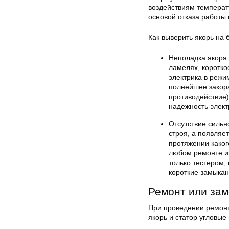
воздействиям температ
основой отказа работы 
Как выверить якорь на
Неполадка якоря 
ламелях, коротко
электрика в режи
полнейшее закора
противодействие)
надежность элект
Отсутствие сильн
строя, а появляе
протяжении каког
любом ремонте и
только тестером
короткие замыкан
Ремонт или зам
При проведении ремонта
якорь и статор угловы