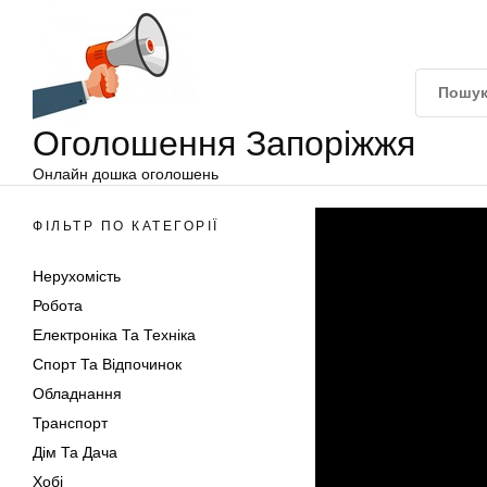
Оголошення
Перейти
Запоріжжя
до
вмісту
Оголошення Запоріжжя
Онлайн дошка оголошень
ФІЛЬТР ПО КАТЕГОРІЇ
Нерухомість
Робота
Електроніка Та Техніка
Спорт Та Відпочинок
Обладнання
Транспорт
Дім Та Дача
Хобі