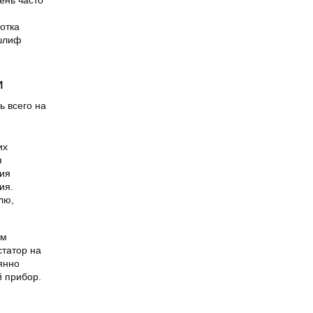
ень часто
отка
 шлиф
и
ь всего на
их
я
ния
ия.
лю,
ем
статор на
оянно
й прибор.