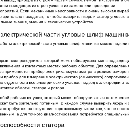
я выход прибора из строя – частый случай. Ремонт инструмента оч
ании выходящих из строя узлов и их замене или проведении
оприятий. Если механичные неисправности и очень высокая выраб
о зрительно находится, то чтобы выверить якорь и статор угловые
льные знания, умения и технические устройства.
 электрической части угловые шлиф машинк
работы электрической части угловые шлиф машинки можно поделит
зрыв токопроводников, который может обнаруживаться в подводящ
 включения и контактных местах рабочих обмоток. Для определени
ов применяется прибор электрика «мультиметр» в режиме измере
и прибор для измерения электрического (омического) сопротивлен
о отдельности все электрические участки: подвод к электродвигате
нтактах обмотки статора и ротора.
робой рабочих катушек, который может обнаруживаться потемнени
ожет быть зрительно потайным. В каждом случае выверить якорь и 
м потребуется на отсутствие короткозамкнутых витков, что не пост
венным, а для точного диагностирования потребуется специальны
оспособности статора