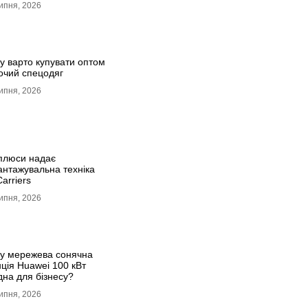
ипня, 2026
у варто купувати оптом
очий спецодяг
ипня, 2026
 плюси надає
антажувальна техніка
arriers
ипня, 2026
у мережева сонячна
нція Huawei 100 кВт
дна для бізнесу?
ипня, 2026