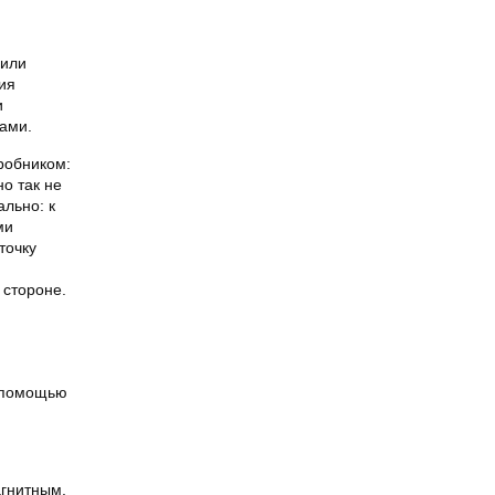
 или
ия
и
ами.
робником:
о так не
льно: к
ми
точку
 стороне.
с помощью
агнитным,