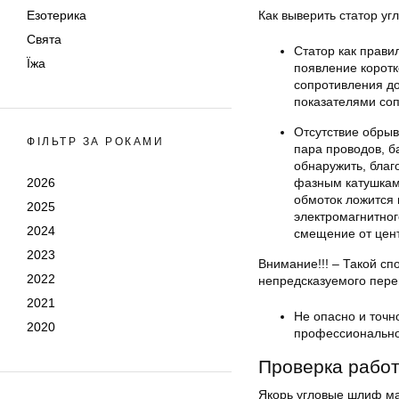
Езотерика
Как выверить статор у
Свята
Статор как прави
Їжа
появление коротк
сопротивления до
показателями со
Отсутствие обрыв
ФІЛЬТР ЗА РОКАМИ
пара проводов, б
обнаружить, благ
2026
фазным катушкам
обмоток ложится 
2025
электромагнитног
2024
смещение от цент
2023
Внимание!!! – Такой с
2022
непредсказуемого пер
2021
Не опасно и точ
2020
профессионально
Проверка рабо
Якорь угловые шлиф ма