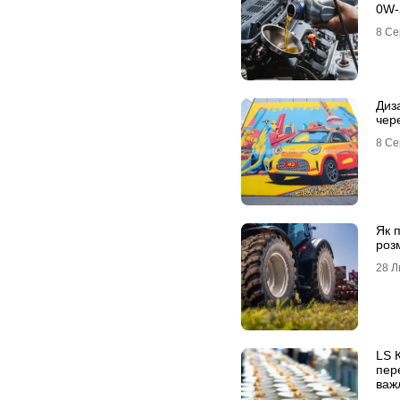
0W-
8 Се
Диз
чере
8 Се
Як 
роз
28 Л
LS 
пер
важ
зах