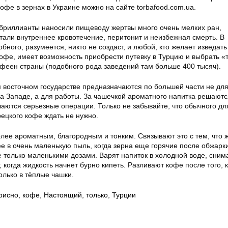
 кофе в зернах в Украине можно на сайте torbafood.com.ua.
риллианты наносили пищеводу жертвы много очень мелких ран,
тали внутреннее кровотечение, перитонит и неизбежная смерть. В
ного, разумеется, никто не создаст, и любой, кто желает изведать
офе, имеет возможность приобрести путевку в Турцию и выбрать «
офеен страны (подобного рода заведений там больше 400 тысяч).
м восточном государстве предназначаются по большей части не дл
на Западе, а для работы. За чашечкой ароматного напитка решаютс
аются серьезные операции. Только не забывайте, что обычного дл
рецкого кофе ждать не нужно.
лее ароматным, благородным и тонким. Связывают это с тем, что 
е в очень маленькую пыль, когда зерна еще горячие после обжарки
 только маленькими дозами. Варят напиток в холодной воде, сним
, когда жидкость начнет бурно кипеть. Разливают кофе после того, к
только в тёплые чашки.
рисно
,
кофе
,
Настоящий
,
только
,
Турции