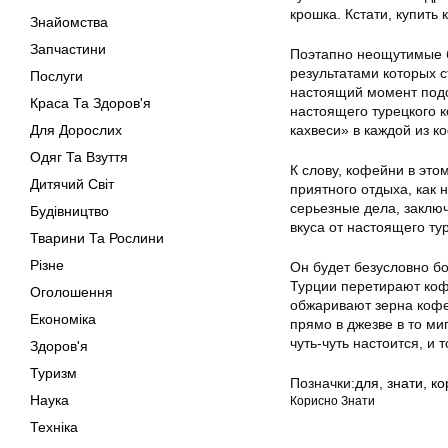
крошка. Кстати, купить
Знайомства
Запчастини
Поэтапно неощутимые б
результатами которых с
Послуги
настоящий момент подоб
Краса Та Здоров'я
настоящего турецкого к
Для Дорослих
кахвеси» в каждой из к
Одяг Та Взуття
К слову, кофейни в это
Дитячий Світ
приятного отдыха, как 
серьезные дела, заключ
Будівництво
вкуса от настоящего ту
Тварини Та Рослини
Різне
Он будет безусловно бо
Турции перетирают коф
Оголошення
обжаривают зерна кофе
Економіка
прямо в джезве в то миг
чуть-чуть настоится, и 
Здоров'я
Туризм
Позначки:
для
,
знати
,
ко
Наука
Корисно Знати
Техніка