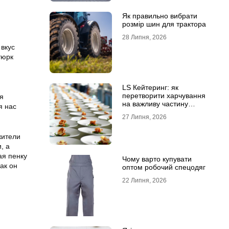
Як правильно вибрати
розмір шин для трактора
28 Липня, 2026
 вкус
тюрк
я
LS Кейтеринг: як
перетворити харчування
я
на важливу частину
я нас
успішного заходу
27 Липня, 2026
жители
, а
ая пенку
Чому варто купувати
ак он
оптом робочий спецодяг
22 Липня, 2026