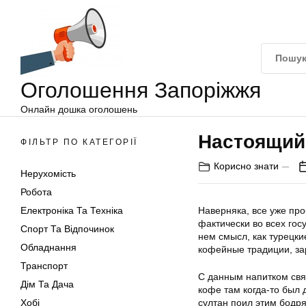
Оголошення
Перейти
Запоріжжя
до
вмісту
Оголошення Запоріжжя
Онлайн дошка оголошень
Настоящий 
ФІЛЬТР ПО КАТЕГОРІЇ
Корисно знати
Нерухомість
Робота
Електроніка Та Техніка
Наверняка, все уже пр
фактически во всех гос
Спорт Та Відпочинок
нем смысл, как турецк
Обладнання
кофейные традиции, за
Транспорт
С данным напитком связ
Дім Та Дача
кофе там когда-то был 
Хобі
султан поил этим бодр