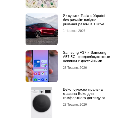
Як купити Tesla в Україні
без ризиків: вигідне
рішення разом із TDrive
1 Червня, 2026
Samsung A37 и Samsung
A57 5G: среднебюджетные
новинки с достойными
возможностями
28 Травня, 2026
Beko: сучасна пральна
машина Beko для
комфортного догляду за
речами
28 Травня, 2026