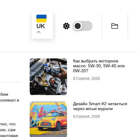
UK
ук
Как выбрать моторное
масло: 5W-30, 5W-40 или
0W-20?
8 Серпня, 2026
юбим
понимал в
Дизайн Smart #2 читається
через міські мурали
8 Серпня, 2026
тно, что
нии, сам
иантовая