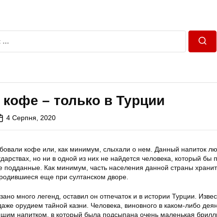
Пош
кофе – только в Турции
4 Серпня, 2020
обовали кофе или, как минимум, слыхали о нем. Данный напиток л
ударствах, но ни в одной из них не найдется человека, который бы 
ие подданные. Как минимум, часть населения данной страны хранит
родившиеся еще при султанском дворе.
ано много легенд, оставил он отпечаток и в истории Турции. Извес
даже орудием тайной казни. Человека, виновного в каком-либо дея
ящим напитком, в который была подсыпана очень маленькая брилл