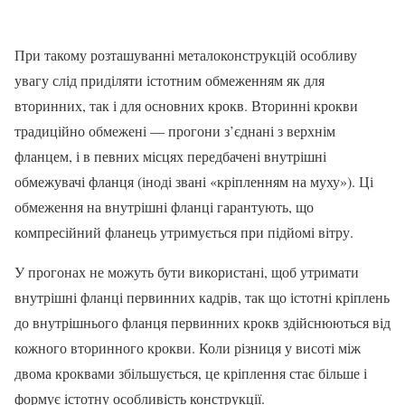
При такому розташуванні металоконструкцій особливу
увагу слід приділяти істотним обмеженням як для
вторинних, так і для основних крокв. Вторинні крокви
традиційно обмежені — прогони з’єднані з верхнім
фланцем, і в певних місцях передбачені внутрішні
обмежувачі фланця (іноді звані «кріпленням на муху»). Ці
обмеження на внутрішні фланці гарантують, що
компресійний фланець утримується при підйомі вітру.
У прогонах не можуть бути використані, щоб утримати
внутрішні фланці первинних кадрів, так що істотні кріплень
до внутрішнього фланця первинних крокв здійснюються від
кожного вторинного крокви. Коли різниця у висоті між
двома кроквами збільшується, це кріплення стає більше і
формує істотну особливість конструкції.