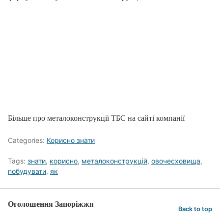
Більше про металоконструкції ТБС на сайті компанії
Categories:
Корисно знати
Tags:
знати
,
корисно
,
металоконструкцій
,
овочесховища
,
побудувати
,
як
Оголошення Запоріжжя
Back to top