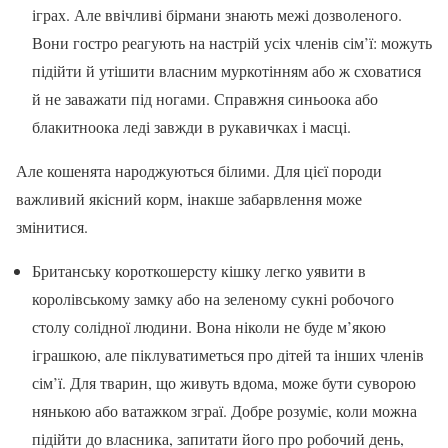
іграх. Але ввічливі бірмани знають межі дозволеного.
Вони гостро реагують на настрій усіх членів сім’ї: можуть
підійти й утішити власним муркотінням або ж сховатися
й не заважати під ногами. Справжня синьоока або
блакитноока леді завжди в рукавичках і масці.
Але кошенята народжуються білими. Для цієї породи
важливий якісний корм, інакше забарвлення може
змінитися.
Британську короткошерсту кішку легко уявити в
королівському замку або на зеленому сукні робочого
столу солідної людини. Вона ніколи не буде м’якою
іграшкою, але піклуватиметься про дітей та інших членів
сім’ї. Для тварин, що живуть вдома, може бути суворою
нянькою або ватажком зграї. Добре розуміє, коли можна
підійти до власника, запитати його про робочий день,