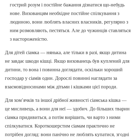
гострий розум і постійне бажання дізнатися що-небудь
нове. Вихованцям необхідне постійне спілкування з
людиною, вони люблять власних власників, регулярно з
ним розмовляють, пестяться. Але до чужинців ставляться
з настороженістю.
Для дітей сіамка — нянька, але тільки в разі, якщо дитина
не завдає шкоди кішці. Якщо вихованець був куплений для
дитини, то вона і повинна доглядати, оскільки хороший
господар у сіамів один. Дорослі повинні наглядати за
взаємовідносинами між дітьми і кішками цієї породи.
Для хом’ячків та іншої дрібної живності сіамська кішка —
це мисливець, а вони для неї — здобич. До більших тварин
сіамка придивиться, а потім вирішить, чи варто з ними
спілкуватися. Короткошерстим сіамам практично не
потрібен догляд: вони панічно не люблять купатися, згодні