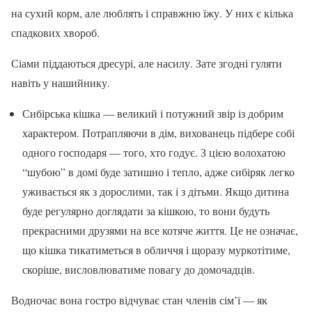
на сухий корм, але люблять і справжню їжу. У них є кілька
спадкових хвороб.
Сіами піддаються дресурі, але насилу. Зате згодні гуляти
навіть у нашийнику.
Сибірська кішка — великий і потужний звір із добрим
характером. Потрапляючи в дім, вихованець підбере собі
одного господаря — того, хто годує. З цією волохатою
“шубою” в домі буде затишно і тепло, адже сибіряк легко
уживається як з дорослими, так і з дітьми. Якщо дитина
буде регулярно доглядати за кішкою, то вони будуть
прекрасними друзями на все котяче життя. Це не означає,
що кішка тикатиметься в обличчя і щоразу муркотітиме,
скоріше, висловлюватиме повагу до домочадців.
Водночас вона гостро відчуває стан членів сім’ї — як