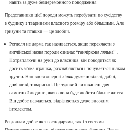
навіть за дуже безцеремонного поводження.
Представники цієї породи можуть перебувати по сусідству
в будинку з тваринами власного розміру або більшими. Але
гризуни та пташки — це здобич.
Регдолл не дарма так називається, якщо перекласти з
англійської назва породи означає “ганчіркова лялька” .
Потрапляючи на руки до власника, він поводиться як
досить м’яка іграшка, розслабляється і почувається цілком
зручно. Напівдовгошерсті
кішки
дуже повільні, добрі,
довірливі, товариські. Це чудовий вихованець для
самотньої людини, якого вона буде любити більше життя.
Він добре навчається, відрізняється дуже високим
інтелектом.
Регдоллам добре як з господарями, так і з гостями.
Потрапляючи на руки, відразу починають бурчати. Через