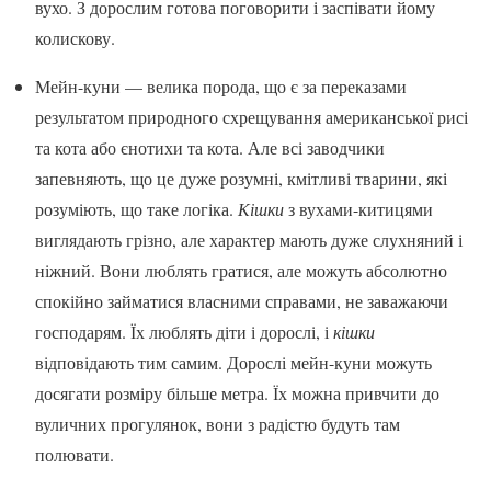
вухо. З дорослим готова поговорити і заспівати йому
колискову.
Мейн-куни — велика порода, що є за переказами
результатом природного схрещування американської рисі
та кота або єнотихи та кота. Але всі заводчики
запевняють, що це дуже розумні, кмітливі тварини, які
розуміють, що таке логіка.
Кішки
з вухами-китицями
виглядають грізно, але характер мають дуже слухняний і
ніжний. Вони люблять гратися, але можуть абсолютно
спокійно займатися власними справами, не заважаючи
господарям. Їх люблять діти і дорослі, і
кішки
відповідають тим самим. Дорослі мейн-куни можуть
досягати розміру більше метра. Їх можна привчити до
вуличних прогулянок, вони з радістю будуть там
полювати.