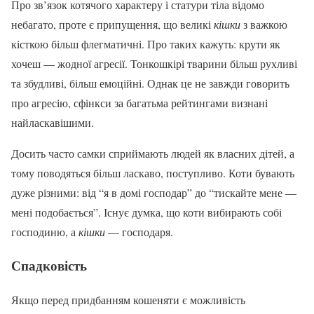
Про зв’язок котячого характеру і статури тіла відомо
небагато, проте є припущення, що великі
кішки
з важкою
кісткою більш флегматичні. Про таких кажуть: крути як
хочеш — жодної агресії. Тонкошкірі тварини більш рухливі
та збудливі, більш емоційні. Однак це не завжди говорить
про агресію, сфінкси за багатьма рейтингами визнані
найласкавішими.
Досить часто самки сприймають людей як власних дітей, а
тому поводяться більш ласкаво, поступливо. Коти бувають
дуже різними: від “я в домі господар” до “тискайте мене —
мені подобається”. Існує думка, що коти вибирають собі
господиню, а
кішки
— господаря.
Спадковість
Якщо перед придбанням кошеняти є можливість