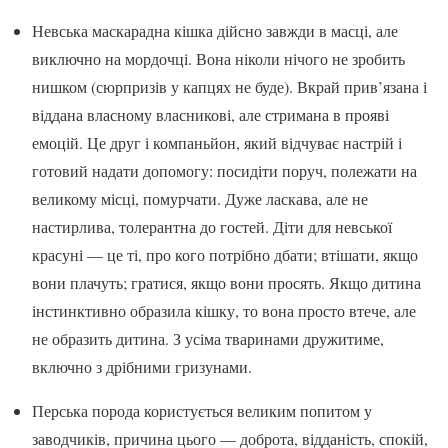
Невська маскарадна кішка дійсно завжди в масці, але
виключно на мордочці. Вона ніколи нічого не зробить
нишком (сюрпризів у капцях не буде). Вкрай прив’язана і
віддана власному власникові, але стримана в прояві
емоцій. Це друг і компаньйон, який відчуває настрій і
готовий надати допомогу: посидіти поруч, полежати на
великому місці, помурчати. Дуже ласкава, але не
настирлива, толерантна до гостей. Діти для невської
красуні — це ті, про кого потрібно дбати; втішати, якщо
вони плачуть; гратися, якщо вони просять. Якщо дитина
інстинктивно образила кішку, то вона просто втече, але
не образить дитина. З усіма тваринами дружитиме,
включно з дрібними гризунами.
Перська порода користується великим попитом у
заводчиків, причина цього — доброта, відданість, спокій,