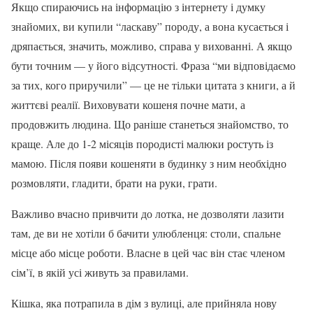
Якщо спираючись на інформацію з інтернету і думку
знайомих, ви купили “ласкаву” породу, а вона кусається і
дряпається, значить, можливо, справа у вихованні. А якщо
бути точним — у його відсутності. Фраза “ми відповідаємо
за тих, кого приручили” — це не тільки цитата з книги, а й
життєві реалії. Виховувати кошеня почне мати, а
продовжить людина. Що раніше станеться знайомство, то
краще. Але до 1-2 місяців породисті малюки ростуть із
мамою. Після появи кошеняти в будинку з ним необхідно
розмовляти, гладити, брати на руки, грати.
Важливо вчасно привчити до лотка, не дозволяти лазити
там, де ви не хотіли б бачити улюбленця: столи, спальне
місце або місце роботи. Власне в цей час він стає членом
сім’ї, в якій усі живуть за правилами.
Кішка, яка потрапила в дім з вулиці, але прийняла нову