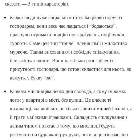
сказати — 5 типів характерів).
Кішки
-люди дуже соціальні істоти. Їм цікаво поруч із
господарем, вони весь час лащаться і “бодаються”,
прагнучи отримати порцію погладжувань, поцілунків і
турботи. Саме цей тип “топче” членів сім’ї і милостиво
муркоче. Таким вихованцям необхідне спілкування,
близькість людини. Вони настільки розслаблені в
присутності господаря, що готові скластися для нього, як
кажуть, у букву “зю”.
Кішкам-мисливцям необхідна свобода, а тому їм важко
жити у квартирі в місті, без вулиці. Це власне ті
вихованці, які люблять не тільки ловити мишей і птахів, а
й грати з м’якими іграшками. Складність спілкування з
даним типом полягає в тому, що мисливці будуть
реагувати на будь-який рух руки, ноги, а це означає, що