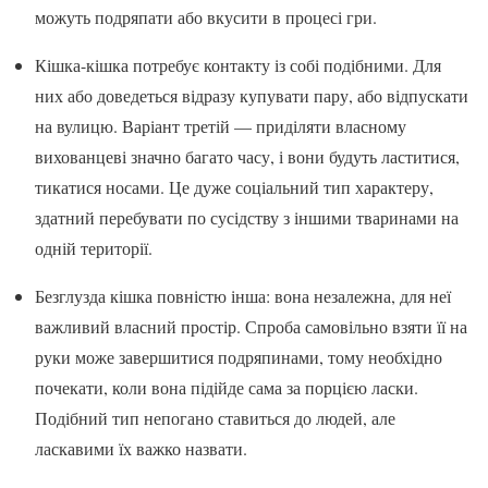
можуть подряпати або вкусити в процесі гри.
Кішка-кішка потребує контакту із собі подібними. Для
них або доведеться відразу купувати пару, або відпускати
на вулицю. Варіант третій — приділяти власному
вихованцеві значно багато часу, і вони будуть ластитися,
тикатися носами. Це дуже соціальний тип характеру,
здатний перебувати по сусідству з іншими тваринами на
одній території.
Безглузда кішка повністю інша: вона незалежна, для неї
важливий власний простір. Спроба самовільно взяти її на
руки може завершитися подряпинами, тому необхідно
почекати, коли вона підійде сама за порцією ласки.
Подібний тип непогано ставиться до людей, але
ласкавими їх важко назвати.