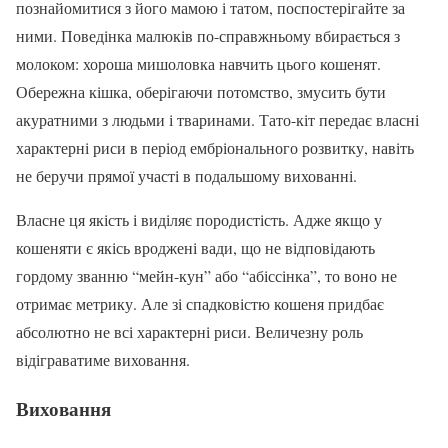
познайомитися з його мамою і татом, поспостерігайте за
ними. Поведінка малюків по-справжньому вбирається з
молоком: хороша мишоловка навчить цього кошенят.
Обережна кішка, оберігаючи потомство, змусить бути
акуратними з людьми і тваринами. Тато-кіт передає власні
характерні риси в період ембріонального розвитку, навіть
не беручи прямої участі в подальшому вихованні.
Власне ця якість і виділяє породистість. Адже якщо у
кошеняти є якісь вроджені вади, що не відповідають
гордому званню “мейн-кун” або “абіссінка”, то воно не
отримає метрику. Але зі спадковістю кошеня придбає
абсолютно не всі характерні риси. Величезну роль
відіграватиме виховання.
Виховання