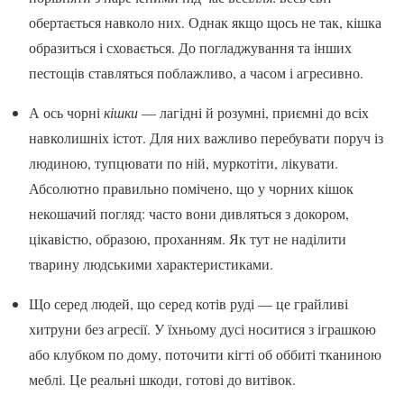
обертається навколо них. Однак якщо щось не так, кішка
образиться і сховається. До погладжування та інших
пестощів ставляться поблажливо, а часом і агресивно.
А ось чорні
кішки
— лагідні й розумні, приємні до всіх
навколишніх істот. Для них важливо перебувати поруч із
людиною, тупцювати по ній, муркотіти, лікувати.
Абсолютно правильно помічено, що у чорних кішок
некошачий погляд: часто вони дивляться з докором,
цікавістю, образою, проханням. Як тут не наділити
тварину людськими характеристиками.
Що серед людей, що серед котів руді — це грайливі
хитруни без агресії. У їхньому дусі носитися з іграшкою
або клубком по дому, поточити кігті об оббиті тканиною
меблі. Це реальні шкоди, готові до витівок.