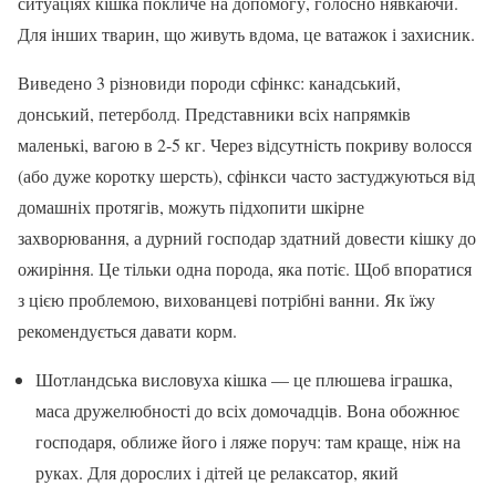
ситуаціях кішка покличе на допомогу, голосно нявкаючи.
Для інших тварин, що живуть вдома, це ватажок і захисник.
Виведено 3 різновиди породи сфінкс: канадський,
донський, петерболд. Представники всіх напрямків
маленькі, вагою в 2-5 кг. Через відсутність покриву волосся
(або дуже коротку шерсть), сфінкси часто застуджуються від
домашніх протягів, можуть підхопити шкірне
захворювання, а дурний господар здатний довести кішку до
ожиріння. Це тільки одна порода, яка потіє. Щоб впоратися
з цією проблемою, вихованцеві потрібні ванни. Як їжу
рекомендується давати корм.
Шотландська висловуха кішка — це плюшева іграшка,
маса дружелюбності до всіх домочадців. Вона обожнює
господаря, оближе його і ляже поруч: там краще, ніж на
руках. Для дорослих і дітей це релаксатор, який