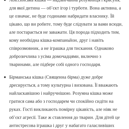
для якої дитина — об’єкт ігор і турботи. Вона активна, а
це означає, не буде годинами набридати власнику. Їй
цікаво, що ви робите, тому буде слідувати за вами всюди,
але постарається не заважати. Ця порода підходить тим,
кому необхідна кішка-компаньйон, друг і навіть
співрозмовник, а не іграшка для тискання. Однаково
доброзичлива з усіма домочадцями, включно з
тваринами, але підбере собі одного господаря.
Бірманська кішка (Священна бірма) дуже добре
дресирується, а тому культурна і вихована. Її вважають
найласкавішою і найручнішою. Розумна кішка може
гратися сама або з господарем чи спокійно сидіти на
руках. Гості викликають помірну цікавість, але ніяк не
об’єкт агресії. Таке ж ставлення до тварин. Для дітей це
антистресова іграшка і друг у набагато галасливіших