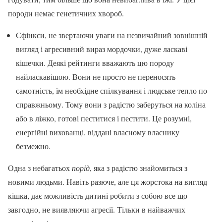
породи немає генетичних хвороб.
Сфінкси, не звертаючи уваги на незвичайний зовнішній
вигляд і агресивний вираз мордочки, дуже ласкаві
кішечки. Деякі рейтинги вважають цю породу
найласкавішою. Вони не просто не переносять
самотність, їм необхідне спілкування і людське тепло по
справжньому. Тому вони з радістю заберуться на коліна
або в ліжко, готові пеститися і пестити. Це розумні,
енергійні вихованці, віддані власному власнику
безмежно.
Одна з небагатьох
порід
, яка з радістю знайомиться з
новими людьми. Навіть разюче, але ця жорстока на вигляд
кішка, дає можливість дитині робити з собою все що
завгодно, не виявляючи агресії. Тільки в найважчих