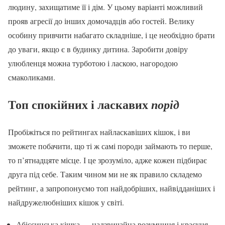
людину, захищатиме її і дім. У цьому варіанті можливий
прояв агресії до інших домочадців або гостей. Велику
особину привчити набагато складніше, і це необхідно брати
до уваги, якщо є в будинку дитина. Заробити довіру
улюбленця можна турботою і ласкою, нагородою
смаколиками.
Топ спокійних і ласкавих
порід
Пробіжіться по рейтингах найласкавіших кішок, і ви
зможете побачити, що ті ж самі породи займають то перше,
то п’ятнадцяте місце. І це зрозуміло, адже кожен підбирає
друга під себе. Таким чином ми не як правило складемо
рейтинг, а запропонуємо топ найдобріших, найвідданіших і
найдружелюбніших кішок у світі.
Абіссинська кішка — надзвичайна розумниця і красуня,