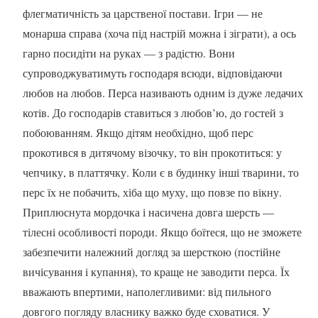
флегматичність за царственої постави. Ігри — не
монарша справа (хоча під настрій можна і зіграти), а ось
гарно посидіти на руках — з радістю. Вони
супроводжуватимуть господаря всюди, відповідаючи
любов на любов. Перса називають одним із дуже ледачих
котів. До господарів ставиться з любов’ю, до гостей з
побоюванням. Якщо дітям необхідно, щоб перс
прокотився в дитячому візочку, то він прокотиться: у
чепчику, в платтячку. Коли є в будинку інші тварини, то
перс їх не побачить, хіба що муху, що повзе по вікну.
Приплюснута мордочка і насичена довга шерсть —
тілесні особливості породи. Якщо боїтеся, що не зможете
забезпечити належний догляд за шерсткою (постійне
вичісування і купання), то краще не заводити перса. Їх
вважають впертими, наполегливими: від пильного
довгого погляду власнику важко буде сховатися. У