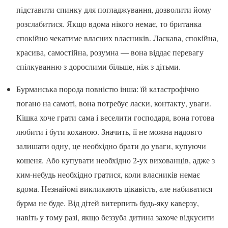
підставити спинку для погладжування, дозволити йому
розслабитися. Якщо вдома нікого немає, то британка
спокійно чекатиме власних власників. Ласкава, спокійна,
красива, самостійна, розумна — вона віддає перевагу
спілкуванню з дорослими більше, ніж з дітьми.
Бурманська порода повністю інша: їй катастрофічно
погано на самоті, вона потребує ласки, контакту, уваги.
Кішка хоче грати сама і веселити господаря, вона готова
любити і бути коханою. Значить, її не можна надовго
залишати одну, це необхідно брати до уваги, купуючи
кошеня. Або купувати необхідно 2-ух вихованців, адже з
ким-небудь необхідно гратися, коли власників немає
вдома. Незнайомі викликають цікавість, але набиватися
бурма не буде. Від дітей витерпить будь-яку каверзу,
навіть у тому разі, якщо беззуба дитина захоче відкусити