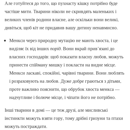
Але готуйтеся до того, що пухнасту кішку потрібно буде
частіше мити. Тварини ніколи не скривдять маленьких і
великих членів родини власне, але оскільки вони великі,
дивіться, щоб кіт не придавив вашу дитину ненавмисно.
Менкси через природну мутацію не мають хвоста, і це
виділяє їх від інших
порід
. Вони вкрай прив’язані до
власних господарів: щоб показати власну любов, можуть
принести спійману мишку і покласти на видне місце.
Менкси ласкаві, спокійні, чарівні тварини. Вони люблять
і розраховують на любов. Дуже добре граються з дітьми,
проте важливо пояснити, що обрубок хвоста менкса —
надчутливе і болюче місце, і чіпати його не потрібно.
Інші тварини в домі — це теж друзі, але мисливські
інстинкти можуть взяти гору, тому дрібні гризуни та птахи
можуть постраждати.