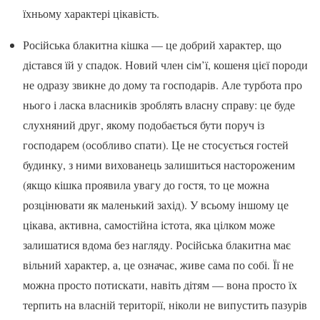
їхньому характері цікавість.
Російська блакитна кішка — це добрий характер, що
дістався їй у спадок. Новий член сім’ї, кошеня цієї породи
не одразу звикне до дому та господарів. Але турбота про
нього і ласка власників зроблять власну справу: це буде
слухняний друг, якому подобається бути поруч із
господарем (особливо спати). Це не стосується гостей
будинку, з ними вихованець залишиться настороженим
(якщо кішка проявила увагу до гостя, то це можна
розцінювати як маленький захід). У всьому іншому це
цікава, активна, самостійна істота, яка цілком може
залишатися вдома без нагляду. Російська блакитна має
вільний характер, а, це означає, живе сама по собі. Її не
можна просто потискати, навіть дітям — вона просто їх
терпить на власній території, ніколи не випустить пазурів