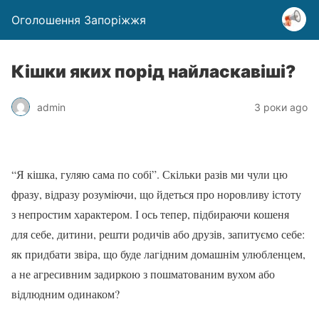
Оголошення Запоріжжя
Кішки яких порід найласкавіші?
admin
3 роки ago
“Я кішка, гуляю сама по собі”. Скільки разів ми чули цю
фразу, відразу розуміючи, що йдеться про норовливу істоту
з непростим характером. І ось тепер, підбираючи кошеня
для себе, дитини, решти родичів або друзів, запитуємо себе:
як придбати звіра, що буде лагідним домашнім улюбленцем,
а не агресивним задиркою з пошматованим вухом або
відлюдним одинаком?