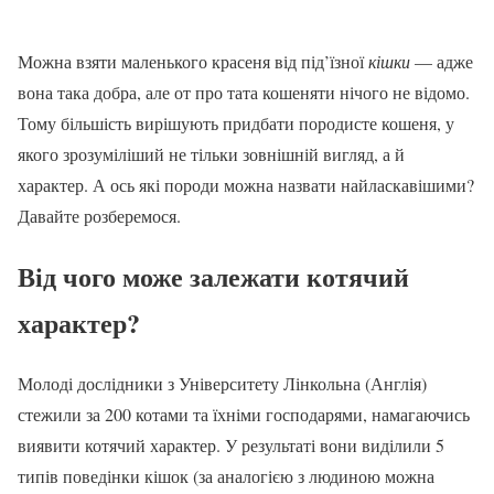
Можна взяти маленького красеня від під’їзної
кішки
— адже
вона така добра, але от про тата кошеняти нічого не відомо.
Тому більшість вирішують придбати породисте кошеня, у
якого зрозуміліший не тільки зовнішній вигляд, а й
характер. А ось які породи можна назвати найласкавішими?
Давайте розберемося.
Від чого може залежати котячий
характер?
Молоді дослідники з Університету Лінкольна (Англія)
стежили за 200 котами та їхніми господарями, намагаючись
виявити котячий характер. У результаті вони виділили 5
типів поведінки кішок (за аналогією з людиною можна