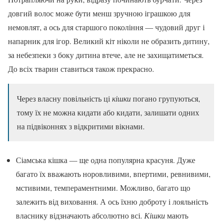
довгий волос може бути менш зручною іграшкою для
немовлят, а ось для старшого покоління — чудовий друг і
напарник для ігор. Великий кіт ніколи не образить дитину,
за небезпеки з боку дитина втече, але не захищатиметься.
До всіх тварин ставиться також прекрасно.
Через власну повільність ці
кішки
погано групуються,
тому їх не можна кидати або кидати, залишати одних
на підвіконнях з відкритими вікнами.
Сіамська кішка — ще одна популярна красуня. Дуже
багато їх вважають норовливими, впертими, ревнивими,
мстивими, темпераментними. Можливо, багато що
залежить від виховання. А ось їхню доброту і лояльність
власнику відзначають абсолютно всі.
Кішки
мають