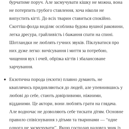
бурчатиме поруч. Але засмучувати кішку не можна, вона
не потерпить грубого ставлення, хоча ніколи не
випустить кігті. До всіх тварин ставиться спокійно.
Скоттіш-фолда виділяє особлива будова вушної раковини,
легка дресура, грайливість і бажання спати на спині.
Шотландки не люблять гучних звуків. Піклуватися про
них дуже легко: вичісування і миття за потребою,
чищення вух і очей, обрізка кігтів і збалансоване
харчування.
Екзотична порода (екзоти) плавно думають, не
кваплячись придивляються до людей, але упевнившись у
любові до себе, стають довірливими, ніжними,
відданими. Це актори, вони люблять грати на глядача.
Але водночас не дозволяють себе тискати дітям. Основне
правило співіснування з дітьми та тваринами — “одне
одного не засмучувати”. Якщо господар надовго зник із