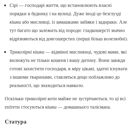
Сірі — господарі життя, що встановлюють власні
порядки в будинку і на вулиці. Дуже іноді це безглузді
кішки
або мисливці, із замашками забіяки і задираки. Але
тут багато що залежить від породи: гладкошерсті значно
відрізняються від довгошерстих (перші більш волелюбні).
Триколірні
кішки
— відмінні мисливиці, чудові мами, які
вилижуть не тільки кошеня і вашу дитину. Вони завжди
готові захистити господаря, в міру цікаві, здатні існувати
з іншими тваринами, ставляться дещо поблажливо до
реальності, що знаходиться навколо.
Оскільки триколірні коти майже не зустрічаються, то ці всі
епітети стосуються
кішки
— домашнього талісмана.
Статура