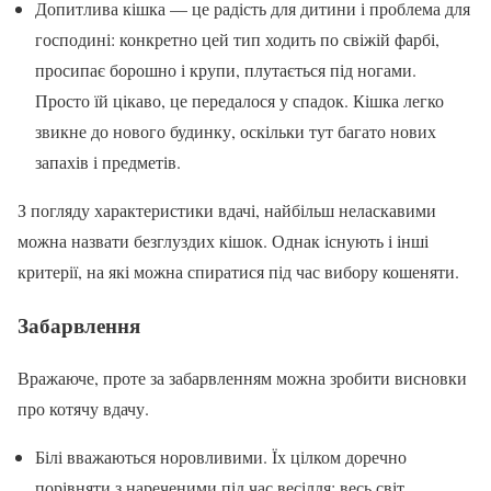
Допитлива кішка — це радість для дитини і проблема для
господині: конкретно цей тип ходить по свіжій фарбі,
просипає борошно і крупи, плутається під ногами.
Просто їй цікаво, це передалося у спадок. Кішка легко
звикне до нового будинку, оскільки тут багато нових
запахів і предметів.
З погляду характеристики вдачі, найбільш неласкавими
можна назвати безглуздих кішок. Однак існують і інші
критерії, на які можна спиратися під час вибору кошеняти.
Забарвлення
Вражаюче, проте за забарвленням можна зробити висновки
про котячу вдачу.
Білі вважаються норовливими. Їх цілком доречно
порівняти з нареченими під час весілля: весь світ