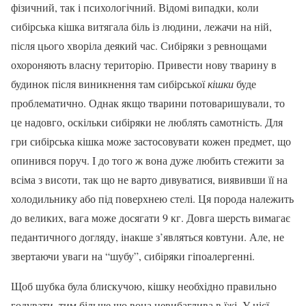
фізичний, так і психологічний. Відомі випадки, коли
сибірська кішка витягала біль із людини, лежачи на ній,
після цього хворіла деякий час. Сибіряки з ревнощами
охороняють власну територію. Привести нову тварину в
будинок після виникнення там сибірської
кішки
буде
проблематично. Однак якщо тварини потоваришували, то
це надовго, оскільки сибіряки не люблять самотність. Для
гри сибірська кішка може застосовувати кожен предмет, що
опинився поруч. І до того ж вона дуже любить стежити за
всіма з висоти, так що не варто дивуватися, виявивши її на
холодильнику або під поверхнею стелі. Ця порода належить
до великих, вага може досягати 9 кг. Довга шерсть вимагає
педантичного догляду, інакше з’являться ковтуни. Але, не
звертаючи уваги на “шубу”, сибіряки гіпоалергенні.
Щоб шубка була блискучою, кішку необхідно правильно
годувати, тим більше що вона невибаглива в їжі. У цієї