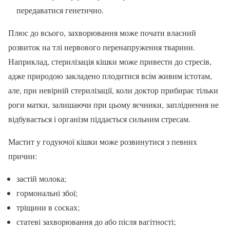
передаватися генетично.
Плюс до всього, захворювання може почати власний
розвиток на тлі нервового перенапруження тварини.
Наприклад, стерилізація кішки може привести до стресів,
адже природою закладено плодитися всім живим істотам,
але, при невірній стерилізації, коли доктор прибирає тільки
роги матки, залишаючи при цьому яєчники, запліднення не
відбувається і організм піддається сильним стресам.
Мастит у годуючої кішки може розвинутися з певних
причин:
застій молока;
гормональні збої;
тріщини в сосках;
статеві захворювання до або після вагітності;