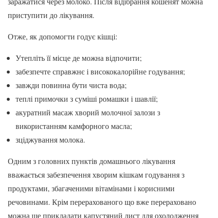
заражатися через молоко. Після відібрання кошенят можна
приступити до лікування.
Отже, як допомогти годує кішці:
Утепліть її місце де можна відпочити;
забезпечте справжнє і висококалорійне годування;
завжди повинна бути чиста вода;
теплі примочки з суміші ромашки і шавлії;
акуратний масаж хворий молочної залози з
використанням камфорного масла;
зціджування молока.
Одним з головних пунктів домашнього лікування
вважається забезпечення хворим кішкам годування з
продуктами, збагаченими вітамінами і корисними
речовинами. Крім перерахованого що вже перераховано
можна ще прикладати капустяний лист для охолодження