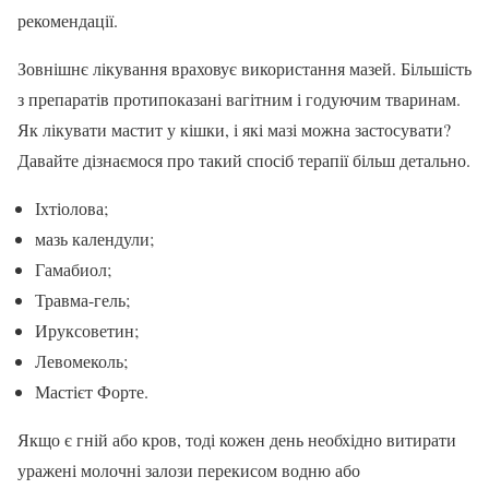
рекомендації.
Зовнішнє лікування враховує використання мазей. Більшість
з препаратів протипоказані вагітним і годуючим тваринам.
Як лікувати мастит у кішки, і які мазі можна застосувати?
Давайте дізнаємося про такий спосіб терапії більш детально.
Іхтіолова;
мазь календули;
Гамабиол;
Травма-гель;
Ируксоветин;
Левомеколь;
Мастієт Форте.
Якщо є гній або кров, тоді кожен день необхідно витирати
уражені молочні залози перекисом водню або