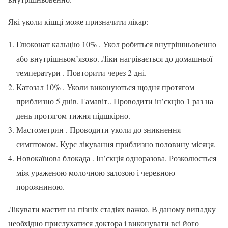
Які уколи кішці може призначити лікар:
Глюконат кальцію 10% . Укол робиться внутрішньовенно
або внутрішньом’язово. Ліки нагрівається до домашньої
температури . Повторити через 2 дні.
Катозал 10% . Уколи виконуються щодня протягом
приблизно 5 днів. Гамавіт.. Проводити ін’єкцію 1 раз на
день протягом тижня підшкірно.
Мастометрин . Проводити уколи до зникнення
симптомом. Курс лікування приблизно половину місяця.
Новокаїнова блокада . Ін’єкція одноразова. Розколюється
між ураженою молочною залозою і черевною
порожниною.
Лікувати мастит на пізніх стадіях важко. В даному випадку
необхідно прислухатися доктора і виконувати всі його