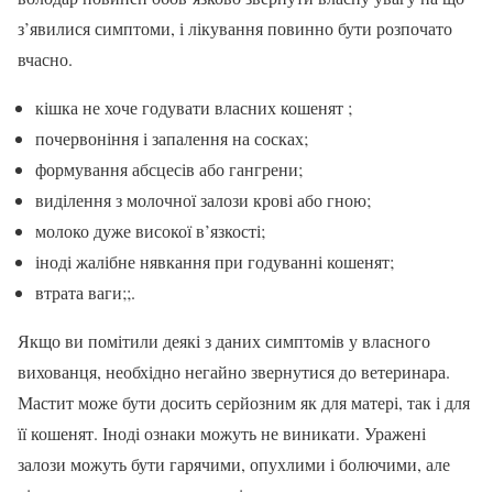
з’явилися симптоми, і лікування повинно бути розпочато
вчасно.
кішка не хоче годувати власних кошенят ;
почервоніння і запалення на сосках;
формування абсцесів або гангрени;
виділення з молочної залози крові або гною;
молоко дуже високої в’язкості;
іноді жалібне нявкання при годуванні кошенят;
втрата ваги;;.
Якщо ви помітили деякі з даних симптомів у власного
вихованця, необхідно негайно звернутися до ветеринара.
Мастит може бути досить серйозним як для матері, так і для
її кошенят. Іноді ознаки можуть не виникати. Уражені
залози можуть бути гарячими, опухлими і болючими, але