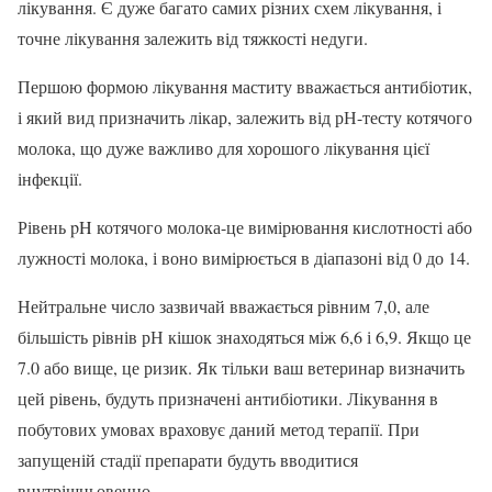
лікування. Є дуже багато самих різних схем лікування, і
точне лікування залежить від тяжкості недуги.
Першою формою лікування маститу вважається антибіотик,
і який вид призначить лікар, залежить від рН-тесту котячого
молока, що дуже важливо для хорошого лікування цієї
інфекції.
Рівень pH котячого молока-це вимірювання кислотності або
лужності молока, і воно вимірюється в діапазоні від 0 до 14.
Нейтральне число зазвичай вважається рівним 7,0, але
більшість рівнів рН кішок знаходяться між 6,6 і 6,9. Якщо це
7.0 або вище, це ризик. Як тільки ваш ветеринар визначить
цей рівень, будуть призначені антибіотики. Лікування в
побутових умовах враховує даний метод терапії. При
запущеній стадії препарати будуть вводитися
внутрішньовенно.