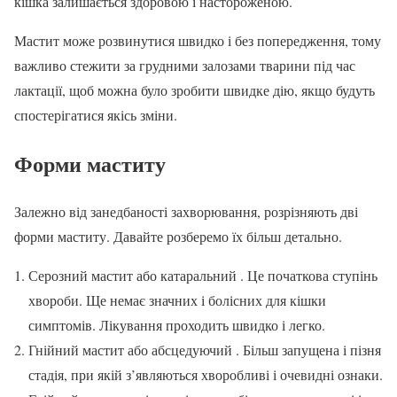
кішка залишається здоровою і настороженою.
Мастит може розвинутися швидко і без попередження, тому
важливо стежити за грудними залозами тварини під час
лактації, щоб можна було зробити швидке дію, якщо будуть
спостерігатися якісь зміни.
Форми маститу
Залежно від занедбаності захворювання, розрізняють дві
форми маститу. Давайте розберемо їх більш детально.
Серозний мастит або катаральний . Це початкова ступінь
хвороби. Ще немає значних і болісних для кішки
симптомів. Лікування проходить швидко і легко.
Гнійний мастит або абсцедуючий . Більш запущена і пізня
стадія, при якій з’являються хворобливі і очевидні ознаки.