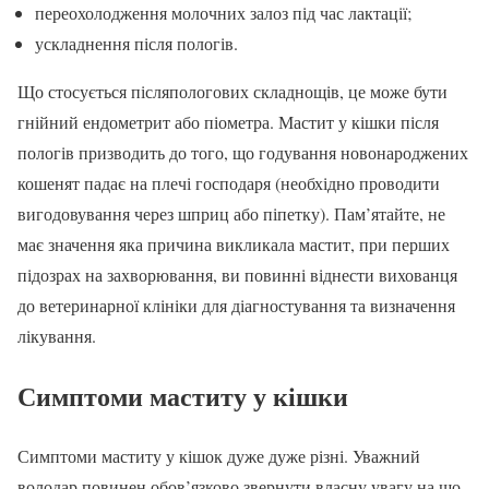
переохолодження молочних залоз під час лактації;
ускладнення після пологів.
Що стосується післяпологових складнощів, це може бути
гнійний ендометрит або піометра. Мастит у кішки після
пологів призводить до того, що годування новонароджених
кошенят падає на плечі господаря (необхідно проводити
вигодовування через шприц або піпетку). Пам’ятайте, не
має значення яка причина викликала мастит, при перших
підозрах на захворювання, ви повинні віднести вихованця
до ветеринарної клініки для діагностування та визначення
лікування.
Симптоми маститу у кішки
Симптоми маститу у кішок дуже дуже різні. Уважний
володар повинен обов’язково звернути власну увагу на що