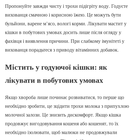
Пропонуйте завжди чисту і трохи підігріту воду. Годуєте
вихованця смачною і корисною їжею. Це можуть бути
бульйони, варене м’ясо, вологі корми. Лікувати мастит у
кішки в побутових умовах досить лише після огляду у
фахівця і виявлення причини. При слабкому імунітеті у
вихованця порадьтеся з приводу вітамінних добавок.
Містить у годуючої кішки: як
лікувати в побутових умовах
Якщо хвороба лише починає розвиватися, то перше що
необхідно зробити, це зцідити трохи молока з припухлою
молочної залози. Це знизить дискомфорт. Якщо кішка
продовжує вигодовування кошеня або кошенят, то їх
необхідно ізолювати, щоб малюки не продовжували