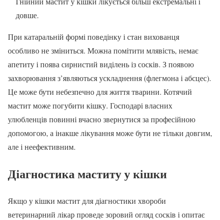
Гнійний мастит у кішки лікується більш екстремальні і
довше.
При катаральній формі поведінку і стан вихованця
особливо не зміниться. Можна помітити млявість, немає
апетиту і поява сирнистий виділень із сосків. З появою
захворювання з’являються ускладнення (флегмона і абсцес).
Це може бути небезпечно для життя тварини. Котячий
мастит може погубити кішку. Господарі власних
улюбленців повинні вчасно звернутися за професійною
допомогою, а інакше лікування може бути не тільки довгим,
але і неефективним.
Діагностика маститу у кішки
Якщо у кішки мастит для діагностики хвороби
ветеринарний лікар проведе зоровий огляд сосків і опитає