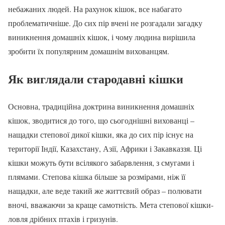
небажаних людей. На рахунок кішок, все набагато
проблематичніше. До сих пір вчені не розгадали загадку
виникнення домашніх кішок, і чому людина вирішила
зробити їх популярним домашнім вихованцям.
Як виглядали стародавні кішки
Основна, традиційна доктрина виникнення домашніх
кішок, зводитися до того, що сьогоднішні вихованці –
нащадки степової дикої кішки, яка до сих пір існує на
території Індії, Казахстану, Азії, Африки і Закавказзя. Ці
кішки можуть бути всілякого забарвлення, з смугами і
плямами. Степова кішка більше за розмірами, ніж її
нащадки, але веде такий же життєвий образ – полювати
вночі, вважаючи за краще самотність. Мета степової кішки-
ловля дрібних птахів і гризунів.