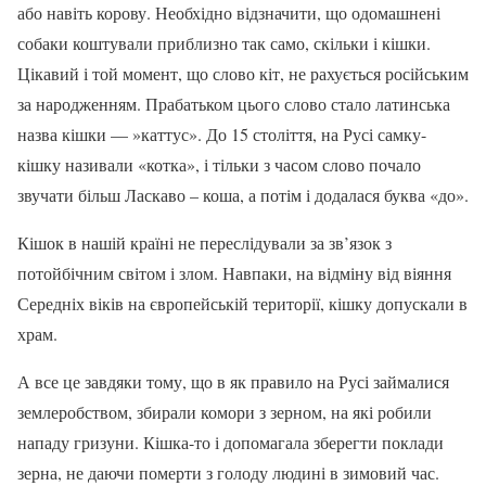
або навіть корову. Необхідно відзначити, що одомашнені
собаки коштували приблизно так само, скільки і кішки.
Цікавий і той момент, що слово кіт, не рахується російським
за народженням. Прабатьком цього слово стало латинська
назва кішки — »каттус». До 15 століття, на Русі самку-
кішку називали «котка», і тільки з часом слово почало
звучати більш Ласкаво – коша, а потім і додалася буква «до».
Кішок в нашій країні не переслідували за зв’язок з
потойбічним світом і злом. Навпаки, на відміну від віяння
Середніх віків на європейській території, кішку допускали в
храм.
А все це завдяки тому, що в як правило на Русі займалися
землеробством, збирали комори з зерном, на які робили
нападу гризуни. Кішка-то і допомагала зберегти поклади
зерна, не даючи померти з голоду людині в зимовий час.