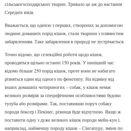
сільськогосподарських тварин. Тривало це аж до настання
Середніх віків.
Вважається, що однією з перших, створених за допомогою
людини домашніх порід кішок, стали тварини з плямистим
забарвленням. Таке забарвлення в природі не зустрічається.
Точно відомо, що селекційні роботи щодо кішок,
проводяться щільно останні 150 років. У нинішній час
відомо більше 250 порід кішок, проте вони не набагато
різняться один від одного по фенотипу. На відміну від
інших домашніх чотириногих – собак, у кішок немає
великих розмірів за специфічними особливостями будови
тулуба або розмірами. Так, поставивши поруч собаку
породи боксер і Пекінес, різниця буде відчутною. Якщо ж
поставити одну з дуже великих кішок породи мейн-кун і,
наприклад, найменшу породу кішок – Сінгапуру, зміни по