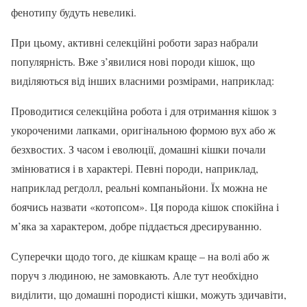
фенотипу будуть невеликі.
При цьому, активні селекційні роботи зараз набрали
популярність. Вже з’явилися нові породи кішок, що
виділяються від інших власними розмірами, наприклад:
Проводитися селекційна робота і для отримання кішок з
укороченими лапками, оригінальною формою вух або ж
безхвостих. З часом і еволюції, домашні кішки почали
змінюватися і в характері. Певні породи, наприклад,
наприклад регдолл, реальні компаньйони. Їх можна не
боячись назвати «котопсом». Ця порода кішок спокійна і
м’яка за характером, добре піддається дресируванню.
Суперечки щодо того, де кішкам краще – на волі або ж
поруч з людиною, не замовкають. Але тут необхідно
виділити, що домашні породисті кішки, можуть здичавіти,