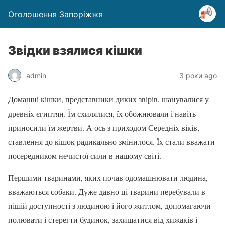
Оголошення Запоріжжя
Звідки взялися кішки
admin
3 роки ago
Домашні кішки, представники диких звірів, шанувалися у
древніх єгиптян. Їм схилялися, їх обожнювали і навіть
приносили їм жертви. А ось з приходом Середніх віків,
ставлення до кішок радикально змінилося. Їх стали вважати
посередником нечистої сили в нашому світі.
Першими тваринами, яких почав одомашнювати людина,
вважаються собаки. Дуже давно ці тварини перебували в
пішій доступності з людиною і його житлом, допомагаючи
полювати і стерегти будинок, захищатися від хижаків і