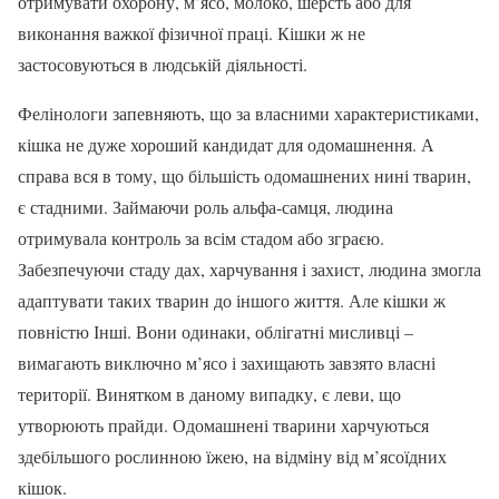
отримувати охорону, м’ясо, молоко, шерсть або для
виконання важкої фізичної праці. Кішки ж не
застосовуються в людській діяльності.
Фелінологи запевняють, що за власними характеристиками,
кішка не дуже хороший кандидат для одомашнення. А
справа вся в тому, що більшість одомашнених нині тварин,
є стадними. Займаючи роль альфа-самця, людина
отримувала контроль за всім стадом або зграєю.
Забезпечуючи стаду дах, харчування і захист, людина змогла
адаптувати таких тварин до іншого життя. Але кішки ж
повністю Інші. Вони одинаки, облігатні мисливці –
вимагають виключно м’ясо і захищають завзято власні
території. Винятком в даному випадку, є леви, що
утворюють прайди. Одомашнені тварини харчуються
здебільшого рослинною їжею, на відміну від м’ясоїдних
кішок.