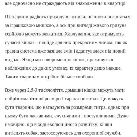
але одночасно не страждають від знаходження в квартирі.
Ці тварини радіють приходу власника, не проти поганяться
за іграшковою мишкою, а ось при вигляді живого гризуна
серйозно можуть злякатися. Харчування, яке отримують
сучасні кішки – підійде для них прекрасним чином, так як
травна система вже зазнала змін і адаптувалася під новий
вид їжі. Якщо ми говоримо про кішок, що живуть в
наближених до диких умовах, їх характер дещо інакше.
Таким тваринам потрібно більше свободи.
Вже через 2,5-3 тисячоліття, домашні кішки можуть мати
найрізноманітніші розміри і характеристики. Це можуть
бути тварини, що нагадують за розмірами тигра, однак при
цьому бути ласкавими, слухняними і поступливими. Дуже
ймовірно, що в ході еволюційного розвитку, кішки
витіснять собак, застосовуючись для охоронної служби,