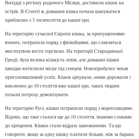
Вихідці з регіону родючого Місяця, доставили кішок на
острів. В Єгипті ж домашня кішка почала шануватися
приблизно з 3 тисячоліття до нашої ери.
На територію сучасної Європи кішка, за припущеннями
вчених, потрапила поряд з фінікійцями, що славляться
мистецтвом вести торгівлю. На території Стародавньої
Греції, була велика кількість левів, але домашні кішки
швидко витіснили місце під сонцем. Новоприбулих чекав
приголомшливий успіх. Кішок цінували, ними дорожили і
виключно до 10 століття вже нашої ери, таких тварин
почали потроху демонізувати.
На територію Русі, кішки потрапили поряд з мореплавцями.
Відомо, що таке сталося ще до 10 століття, іншими словами
до хрещення. Кішки стали відразу шанованими. Та що
говорити, якщо за одну кішку платили більше, ніж за барана