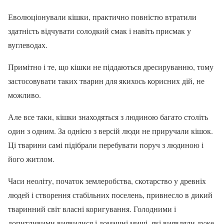
Еволюціонували кішки, практично повністю втратили
здатність відчувати солодкий смак і навіть присмак у
вуглеводах.
Примітно і те, що кішки не піддаються дресируванню, тому
застосовувати таких тварин для якихось корисних дій, не
можливо.
Але все таки, кішки знаходяться з людиною багато століть
один з одним. За однією з версій люди не приручали кішок.
Ці тварини самі підібрали перебувати поруч з людиною і
його житлом.
Часи неоліту, початок землеробства, скотарство у древніх
людей і створення стабільних поселень, привнесло в дикий
тваринний світ власні коригування. Голодними і
допитливими виявилися і домашні миші, які виявляли дуже