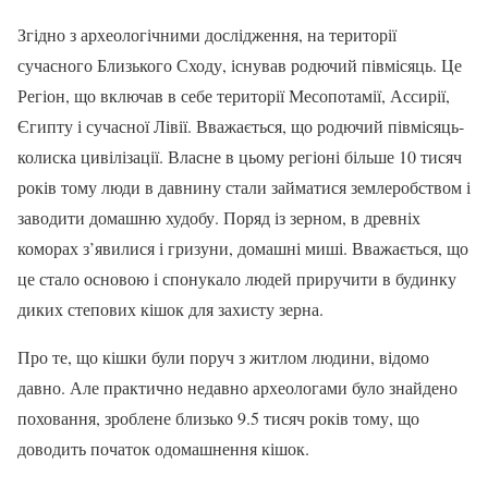
Згідно з археологічними дослідження, на території
сучасного Близького Сходу, існував родючий півмісяць. Це
Регіон, що включав в себе території Месопотамії, Ассирії,
Єгипту і сучасної Лівії. Вважається, що родючий півмісяць-
колиска цивілізації. Власне в цьому регіоні більше 10 тисяч
років тому люди в давнину стали займатися землеробством і
заводити домашню худобу. Поряд із зерном, в древніх
коморах з’явилися і гризуни, домашні миші. Вважається, що
це стало основою і спонукало людей приручити в будинку
диких степових кішок для захисту зерна.
Про те, що кішки були поруч з житлом людини, відомо
давно. Але практично недавно археологами було знайдено
поховання, зроблене близько 9.5 тисяч років тому, що
доводить початок одомашнення кішок.