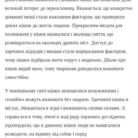
великий інтерес до зерносховищ. Вважається, що конкретно
домашні миші стали важливим фактором, що привернув
диких кішок до житла людини. Прекрасним місцем для
полювання у кішок вважалися і звалища сміття, що
розміщуються на околицях древніх міст. Доступ до
харчових відходів і мишам-стали вирішальним фактором,
чому кішки підібрали жити поруч з людиною. Дбали про
кішок вкрай мало, тому тваринам доводилося виживати
самостійно.
У нинішньому світі кішки залишилися незалежними і
спокійно можуть виживати без людини. Здичавілі кішки в
містах, збиваються в зграї і виживають своїми силами. А
справа вся в тому, вчені в ході ряду наукових досліджень
підтвердили, що в давнину кішок люди не намагалися
розводити, на відміну від собак і порід