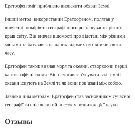
Ератосфен зміг приблизно визначити обхват Землі.
Інший метод, використаний Ератосфеном, полягав у
вивченні розмірів та географічного розташування різних
країв світу. Він вивчав відомості про відстані між різними
містами та базувався на даних відомих путівників свого
часу.
Ератосфен також вивчав моря та океани, створюючи перші
картографічні схеми. Він намагався з’ясувати, які землі і
океани існують на Землі та як вони пов’язані між собою.
Завдяки цим методам, Ератосфен став засновником сучасної
географії та вніс великий внесок у розвиток цієї науки.
Отзывы