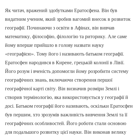
Як читач, вражений здобутками Ератосфена. Він був
видатним ученим, який зробив вагомий внесок в розвиток
географії. Починаючи з освіти в Афінах, він вивчав
математику, філософію, філологію та риторику. Але саме
йому вперше прийшло в голову назвати науку
«географією». Тому його і називають батьком географії.
Ератосфен народився в Кирене, грецькій колонії в Лівії.
Його розум і вченість допомогли йому розробити систему
географічних знань, включаючи створення першої
географічної карті світу. Він визначив розміри Землі і
створив термінологію, яка використовується у географії й
досі. Батьком географії його називають, оскільки Ератосфен
був першим, хто зрозумів важливість вивчення Землі та її
географічних особливостей. Його роботи стали основою
для подальшого розвитку цієї науки. Він виконав велику