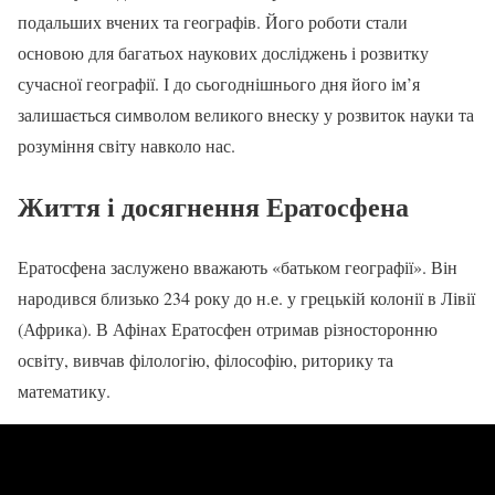
подальших вчених та географів. Його роботи стали
основою для багатьох наукових досліджень і розвитку
сучасної географії. І до сьогоднішнього дня його ім’я
залишається символом великого внеску у розвиток науки та
розуміння світу навколо нас.
Життя і досягнення Ератосфена
Ератосфена заслужено вважають «батьком географії». Він
народився близько 234 року до н.е. у грецькій колонії в Лівії
(Африка). В Афінах Ератосфен отримав різносторонню
освіту, вивчав філологію, філософію, риторику та
математику.