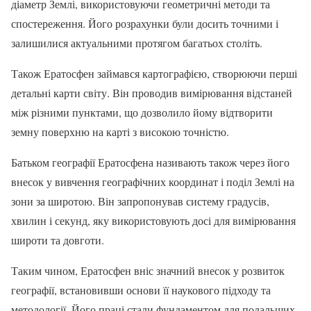
діаметр Землі, використовуючи геометричні методи та
спостереження. Його розрахунки були досить точними і
залишилися актуальними протягом багатьох століть.
Також Ератосфен займався картографією, створюючи перші
детальні карти світу. Він проводив вимірювання відстаней
між різними пунктами, що дозволило йому відтворити
земну поверхню на карті з високою точністю.
Батьком географії Ератосфена називають також через його
внесок у вивчення географічних координат і поділ Землі на
зони за широтою. Він запропонував систему градусів,
хвилин і секунд, яку використовують досі для вимірювання
широти та довготи.
Таким чином, Ератосфен вніс значний внесок у розвиток
географії, встановивши основи її наукового підходу та
методології. Його праці стали фундаментом для подальших