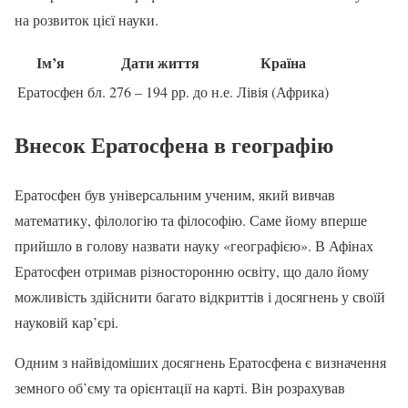
на розвиток цієї науки.
Ім’я
Дати життя
Країна
Ератосфен
бл. 276 – 194 рр. до н.е.
Лівія (Африка)
Внесок Ератосфена в географію
Ератосфен був універсальним ученим, який вивчав
математику, філологію та філософію. Саме йому вперше
прийшло в голову назвати науку «географією». В Афінах
Ератосфен отримав різносторонню освіту, що дало йому
можливість здійснити багато відкриттів і досягнень у своїй
науковій кар’єрі.
Одним з найвідоміших досягнень Ератосфена є визначення
земного об’єму та орієнтації на карті. Він розрахував