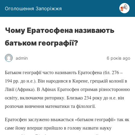
Оголошення Запоріжжя
Чому Ератосфена називають
батьком географії?
admin
6 років ago
Батьком географії часто називають Ератосфена (бл. 276 –
194 рр. до н.е.). Він народився в Кирене, грецькій колонії в
Лівії (Африка). В Афінах Ератосфен отримав різносторонню
освіту, включаючи риторику. Близько 234 року до н.е. він
розпочав вивчення математики та філології.
Ератосфен заслужено вважається «батьком географії» так як
саме йому вперше прийшло в голову назвати науку