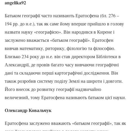
angelika92
Батьком географії часто називають Ератосфена (бл. 276 –
194 рр. до н.е.), так як саме йому вперше прийшло в голову
назвати науку «географією». Він народився в Кирене і
заслужено вважається «батьком географії». Ератосфен
вивчав математику, риторику, філологію та філософію.
Близько 234 року до н.е. він став директором Бібліотеки в
Александрії, де провів багато часу вивчаючи географічні
дані та складаючи перші картографічні дослідження. Він
також розробив систему поділу Землі на широти і довготи.
Його внесок до розвитку географії надзвичайно
величезний, тому Ератосфена називають батьком цієї науки.
Олександр Ковальчук
Ератосфена заслужено вважають «батьком географії», так як