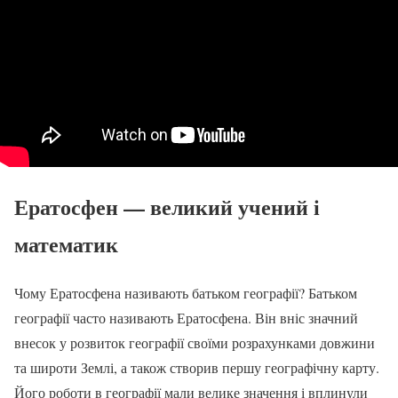
Ератосфен — великий учений і
математик
Чому Ератосфена називають батьком географії? Батьком
географії часто називають Ератосфена. Він вніс значний
внесок у розвиток географії своїми розрахунками довжини
та широти Землі, а також створив першу географічну карту.
Його роботи в географії мали велике значення і вплинули