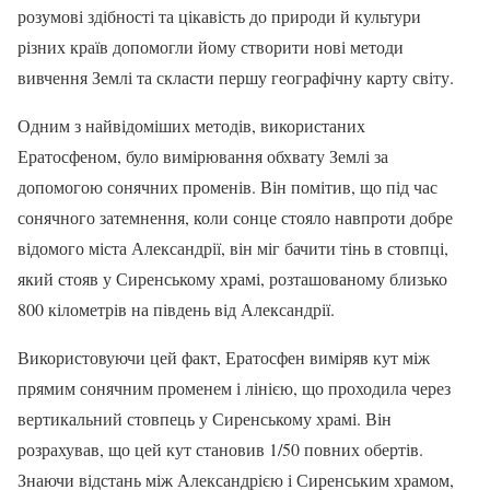
розумові здібності та цікавість до природи й культури
різних країв допомогли йому створити нові методи
вивчення Землі та скласти першу географічну карту світу.
Одним з найвідоміших методів, використаних
Ератосфеном, було вимірювання обхвату Землі за
допомогою сонячних променів. Він помітив, що під час
сонячного затемнення, коли сонце стояло навпроти добре
відомого міста Александрії, він міг бачити тінь в стовпці,
який стояв у Сиренському храмі, розташованому близько
800 кілометрів на південь від Александрії.
Використовуючи цей факт, Ератосфен виміряв кут між
прямим сонячним променем і лінією, що проходила через
вертикальний стовпець у Сиренському храмі. Він
розрахував, що цей кут становив 1/50 повних обертів.
Знаючи відстань між Александрією і Сиренським храмом,