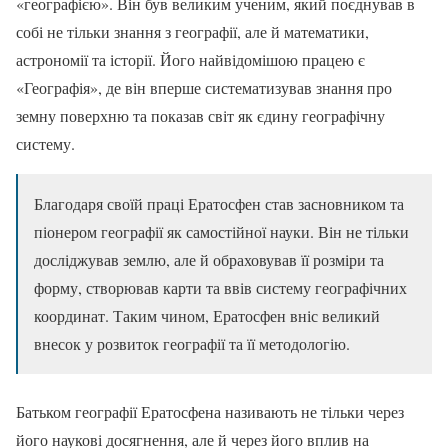
«географією». Він був великим ученим, який поєднував в
собі не тільки знання з географії, але й математики,
астрономії та історії. Його найвідомішою працею є
«Географія», де він вперше систематизував знання про
земну поверхню та показав світ як єдину географічну
систему.
Благодаря своїй праці Ератосфен став засновником та
піонером географії як самостійної науки. Він не тільки
досліджував землю, але й обраховував її розміри та
форму, створював карти та ввів систему географічних
координат. Таким чином, Ератосфен вніс великий
внесок у розвиток географії та її методологію.
Батьком географії Ератосфена називають не тільки через
його наукові досягнення, але й через його вплив на