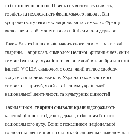
та багаторічної історії. Півень символізує сміливість,
гордість та незалежність французького народу. Він
зустрічається у багатьох національних символах Франції,
включаючи герб, монети та офіційні символи держави.
Також багато інших країн мають свого символа у вигляді
тварини. Наприклад, символом Великої Британії є лев, який
символізує силу, мужність та величезний вплив британської
імперії. У США символом є орел, який втілює свободу,
могутність та незалежність. Україна також має свого
символа — тризуб, який є втіленням української
національної ідентичності та культурних цінностей.
тварини символи країн
Таким чином,
відображають
ключові цінності та ідеали держав, втіленням їхнього
національного духу. Вони є показником національної
гордості та ідентичності і стають об’єднавчим символом для