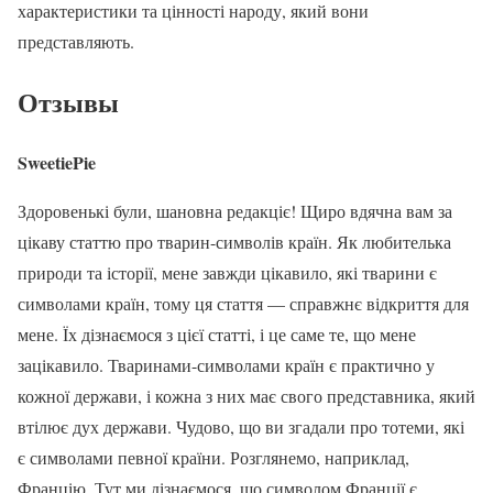
характеристики та цінності народу, який вони
представляють.
Отзывы
SweetiePie
Здоровенькі були, шановна редакціє! Щиро вдячна вам за
цікаву статтю про тварин-символів країн. Як любителька
природи та історії, мене завжди цікавило, які тварини є
символами країн, тому ця стаття — справжнє відкриття для
мене. Їх дізнаємося з цієї статті, і це саме те, що мене
зацікавило. Тваринами-символами країн є практично у
кожної держави, і кожна з них має свого представника, який
втілює дух держави. Чудово, що ви згадали про тотеми, які
є символами певної країни. Розглянемо, наприклад,
Францію. Тут ми дізнаємося, що символом Франції є