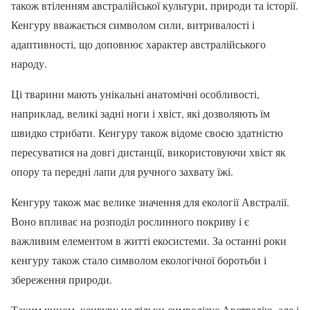
також втіленням австралійської культури, природи та історії.
Кенгуру вважається символом сили, витривалості і
адаптивності, що доповнює характер австралійського
народу.
Ці тварини мають унікальні анатомічні особливості,
наприклад, великі задні ноги і хвіст, які дозволяють їм
швидко стрибати. Кенгуру також відоме своєю здатністю
пересуватися на довгі дистанції, використовуючи хвіст як
опору та передні лапи для ручного захвату їжі.
Кенгуру також має велике значення для екології Австралії.
Воно впливає на розподіл рослинного покриву і є
важливим елементом в житті екосистеми. За останні роки
кенгуру також стало символом екологічної боротьби і
збереження природи.
Таким чином, кенгуру не тільки символізує Австралію, але і