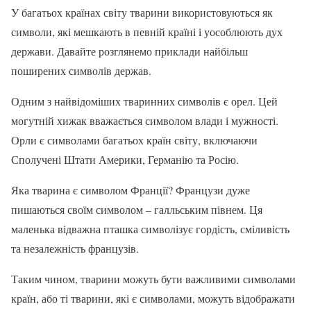
У багатьох країнах світу тварини використовуються як
символи, які мешкають в певній країні і уособлюють дух
держави. Давайте розглянемо приклади найбільш
поширених символів держав.
Одним з найвідоміших тваринних символів є орел. Цей
могутній хижак вважається символом влади і мужності.
Орли є символами багатьох країн світу, включаючи
Сполучені Штати Америки, Германію та Росію.
Яка тварина є символом Франції? Французи дуже
пишаються своїм символом – галльським півнем. Ця
маленька відважна пташка символізує гордість, сміливість
та незалежність французів.
Таким чином, тварини можуть бути важливими символами
країн, або ті тварини, які є символами, можуть відображати