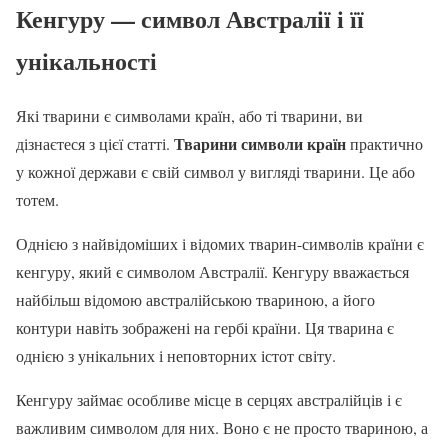
Кенгуру — символ Австралії і її
унікальності
Які тварини є символами країн, або ті тварини, ви
Тварини символи країн
дізнаєтеся з цієї статті.
практично
у кожної держави є свій символ у вигляді тварини. Це або
тотем.
Однією з найвідоміших і відомих тварин-символів країни є
кенгуру, який є символом Австралії. Кенгуру вважається
найбільш відомою австралійською твариною, а його
контури навіть зображені на гербі країни. Ця тварина є
однією з унікальних і неповторних істот світу.
Кенгуру займає особливе місце в серцях австралійців і є
важливим символом для них. Воно є не просто твариною, а