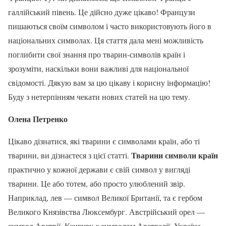
галлійський півень. Це дійсно дуже цікаво! Французи
пишаються своїм символом і часто використовують його в
національних символах. Ця стаття дала мені можливість
поглибити свої знання про тварин-символів країн і
зрозуміти, наскільки вони важливі для національної
свідомості. Дякую вам за цю цікаву і корисну інформацію!
Буду з нетерпінням чекати нових статей на цю тему.
Олена Петренко
Цікаво дізнатися, які тварини є символами країн, або ті
Тварини символи країн
тварини, ви дізнаєтеся з цієї статті.
практично у кожної держави є свій символ у вигляді
тварини. Це або тотем, або просто улюблений звір.
Наприклад, лев — символ Великої Британії, та є гербом
Великого Князівства Люксембург. Австрійський орел —
символ Австрії. Кенгуру є символом Австралії. Україна