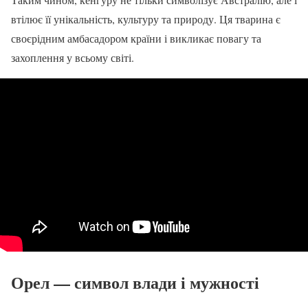
втілює її унікальність, культуру та природу. Ця тварина є
своєрідним амбасадором країни і викликає повагу та
захоплення у всьому світі.
Орел — символ влади і мужності