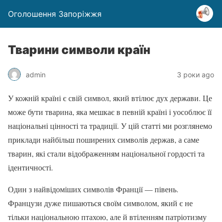
Оголошення Запоріжжя
Тварини символи країн
admin
3 роки ago
У кожній країні є свій символ, який втілює дух держави. Це
може бути тварина, яка мешкає в певній країні і уособлює її
національні цінності та традиції. У цій статті ми розглянемо
приклади найбільш поширених символів держав, а саме
тварин, які стали відображенням національної гордості та
ідентичності.
Один з найвідоміших символів Франції — півень.
Французи дуже пишаються своїм символом, який є не
тільки національною птахою, але й втіленням патріотизму