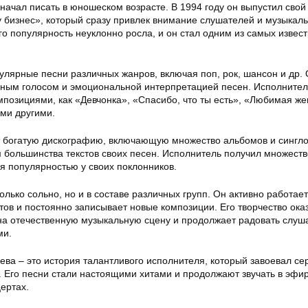
ачал писать в юношеском возрасте. В 1994 году он выпустил свой
бизнес», который сразу привлек внимание слушателей и музыкал
его популярность неуклонно росла, и он стал одним из самых извес
улярные песни различных жанров, включая поп, рок, шансон и др.
ьным голосом и эмоциональной интерпретацией песен. Исполнител
мпозициями, как «Девчонка», «Спасибо, что ты есть», «Любимая ж
ми другими.
 богатую дискографию, включающую множество альбомов и сингло
м большинства текстов своих песен. Исполнитель получил множеств
я популярностью у своих поклонников.
олько сольно, но и в составе различных групп. Он активно работае
ов и постоянно записывает новые композиции. Его творчество ока
на отечественную музыкальную сцену и продолжает радовать слуш
ми.
ева – это история талантливого исполнителя, который завоевал се
 Его песни стали настоящими хитами и продолжают звучать в эфи
ертах.