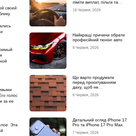
ліміти виплат, пільги та
відповідальність водіїв
ей своей
18 Червня, 2026
блику.
чались
ми
Найкращі причини обрати
професійний тюнінг авто
9 Червня, 2026
оримый
я
ьной
Що варто продумати
перед проєктуванням
даху, щоб не
сивыми
переплачувати під час
8 Червня, 2026
Его голос
будівництва
и за ее
Детальний огляд iPhone 17
Pro та iPhone 17 Pro Max
елое. Эта
ей
7 Червня, 2026