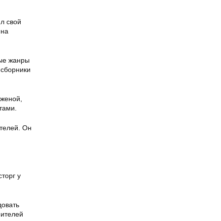
ил свой
 на
ные жанры
 сборники
 женой,
тами.
телей. Он
торг у
довать
нителей