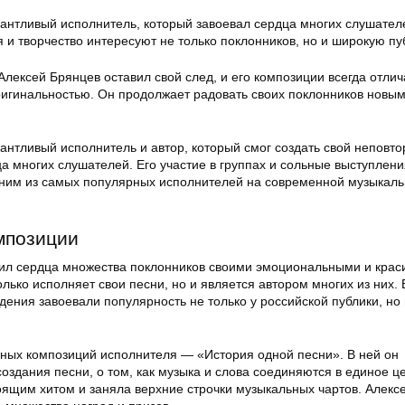
антливый исполнитель, который завоевал сердца многих слушател
 и творчество интересуют не только поклонников, но и широкую пу
Алексей Брянцев оставил свой след, и его композиции всегда отли
ригинальностью. Он продолжает радовать своих поклонников новы
антливый исполнитель и автор, который смог создать свой неповт
ца многих слушателей. Его участие в группах и сольные выступлени
дним из самых популярных исполнителей на современной музыкал
мпозиции
ил сердца множества поклонников своими эмоциональными и кра
лько исполняет свои песни, но и является автором многих из них. 
ения завоевали популярность не только у российской публики, но 
ных композиций исполнителя — «История одной песни». В ней он
оздания песни, о том, как музыка и слова соединяются в единое ц
оящим хитом и заняла верхние строчки музыкальных чартов. Алекс