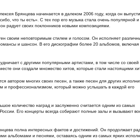
ексея Брянцева начинается в далеком 2006 году, когда он выпуст
бо, что ты есть». С тех пор его музыка стала очень популярной и
 он радует своих поклонников новыми композициями.
тен своим неповторимым стилем и голосом. Он исполняет различ
 романсы и шансон. В его дискографии более 20 альбомов, включая
удничает с другими популярными артистами, в том числе со своей
Вместе они создали множество хитов, которые стали настоящими хи
ся автором многих своих песен, а также песен для других исполни
ом и профессионализмом, который можно услышать в каждой его
ьшое количество наград и заслуженно считается одним из самых
России. Его концерты всегда собирают полные залы и вызывают вос
нцева полна интересных фактов и достижений. Он продолжает ра
ыми альбомами и песнями, оставаясь одним из самых ярких испол