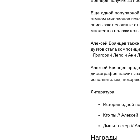
Брянцев получил за нее
Еще одной популярной 
гимном миллионов покл
описывают сложные от
множество положительн
Алексей Брянцев также
дуэтов стала композиц
«Григорий Лепс и Ани 
Алексей Брянцев продо
дискография насчитыва
исполнителем, покоряю
Литература:
История одной пе
Кто ты // Алексей
Дышит ветер // А
Награды