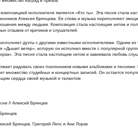
 множество наград и призов.
композицией исполнителя является «Кто ты». Эта песня стала на
онников Алексея Брянцева. Ее слова и музыка переполняют эмоц
ношения между людьми. Композиция стала настоящим хитом и пол
ых отзывов от критиков и слушателей.
 исполняет дуэты с другими известными исполнителями. Одним из 
ия «Дышит ветер», которую он исполнил вместе с популярной групп
Лорак«. Эта песня стала настоящим хитом и завоевала любовь слу
лжает радовать своих поклонников новыми альбомами и песнями. 
ет множество студийных и концертных записей. Он остается попу
щим сердца своей музыкой и талантом.
сни // Алексей Брянцев
 Брянцев
лексей Брянцев, Григорий Лепс и Ани Лорак