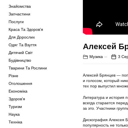
Знайомства
Запчастини
Послуги
Краса Та Здоров'я
Для Дорослих
Алексей Бр
Одяг Та Взуття
Дитячий Світ
Музика
3 Се
Будівництво
Тварини Та Рослини
Алексей Брянцев — поп
Різне
и голосом, который ник
Оголошення
тех пор выпустил множе
Економіка
Литература и история 
Здоров'я
всегда старается перед
Туризм
за это. Участники групп
Наука
Дискография Алексея Б
Техніка
популярность не только