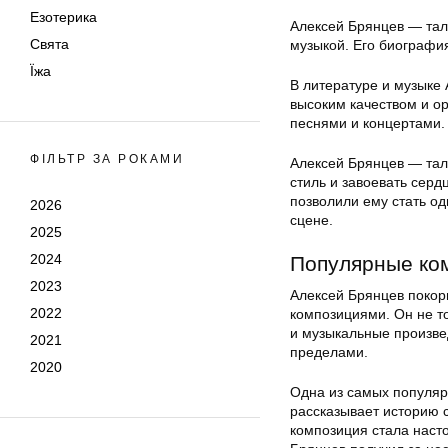
Езотерика
Алексей Брянцев — тал
Свята
музыкой. Его биография
Їжа
В литературе и музыке 
высоким качеством и о
песнями и концертами.
ФІЛЬТР ЗА РОКАМИ
Алексей Брянцев — тал
стиль и завоевать серд
позволили ему стать о
2026
сцене.
2025
2024
Популярные ко
2023
Алексей Брянцев покор
2022
композициями. Он не то
и музыкальные произвед
2021
пределами.
2020
Одна из самых популяр
рассказывает историю с
композиция стала наст