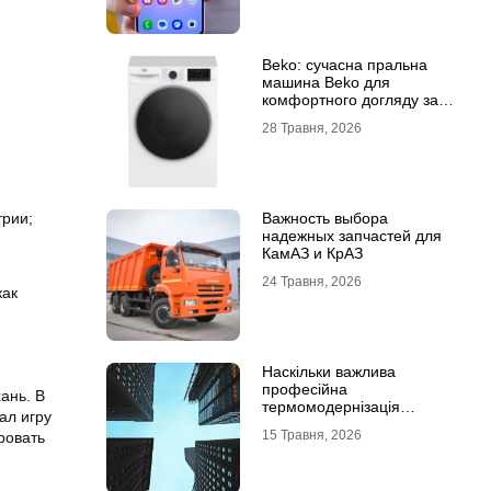
Beko: сучасна пральна
машина Beko для
комфортного догляду за
речами
28 Травня, 2026
Важность выбора
рии;
надежных запчастей для
КамАЗ и КрАЗ
24 Травня, 2026
как
Наскільки важлива
професійна
ань. В
термомодернізація
ал игру
будинків
15 Травня, 2026
ровать