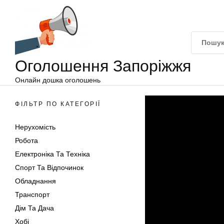
Оголошення
Перейти
Запоріжжя
до
вмісту
Оголошення Запоріжжя
Онлайн дошка оголошень
ФІЛЬТР ПО КАТЕГОРІЇ
Нерухомість
Робота
Електроніка Та Техніка
Спорт Та Відпочинок
Обладнання
Транспорт
Дім Та Дача
Хобі