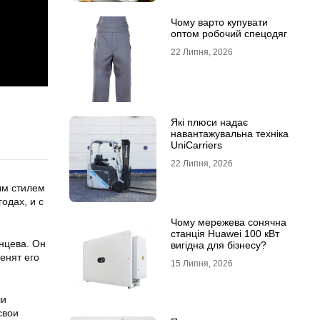
Чому варто купувати
оптом робочий спецодяг
22 Липня, 2026
Які плюси надає
навантажувальна техніка
UniCarriers
22 Липня, 2026
ым стилем
одах, и с
Чому мережева сонячна
станція Huawei 100 кВт
нцева. Он
вигідна для бізнесу?
енят его
15 Липня, 2026
ли
свои