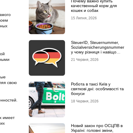
Почему важно купить
качественный корм для
кошек и собак
амого
15 Липня, 2026
воем
рных
SteuerID, Steuernummer,
Sozialversicherungsnummer:
у чому різниця і навіщо
ной
кожна
тными
21 Червня, 2026
рые
ляя свою
Робота в таксі Київ у
святкові дні: особливості та
бонуси
енностей.
18 Червня, 2026
х имеет
гих
Новий закон про ОСЦПВ в
Україні: головні зміни,