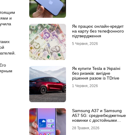
стоящим
иями и
учила
Як працює онлайн-кредит
на карту без телефонного
підтвердження
таких
5 Червня, 2026
ой
шателей.
Его
Як купити Tesla в Україні
лярным
без ризиків: вигідне
рішення разом із TDrive
1 Червня, 2026
Samsung A37 и Samsung
A57 5G: среднебюджетные
новинки с достойными
возможностями
28 Травня, 2026