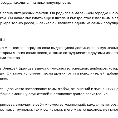
о всегда находится на пике популярности.
 полна интересных фактов. Он родился в маленьком городке и с с
кой. Он начал выступать еще в школе и быстро стал известным в с
карьера только росла, и сейчас он является одним из самых популя
пы
ил множество наград за свои выдающиеся достижения в музыкаль
втором многих своих песен, а также сотрудничает с другими извес
ми текстов.
ры Алексей Брянцев выпустил множество успешных альбомов, кото
ам. Он также исполняет песни других групп и исполнителей, добав
ацию.
рянцева часто затрагивают темы любви, отношений и жизненных ц
убокие эмоции у слушателей и оставляют долгое впечатление.
рянцева включает в себя множество композиций, каждая из которы
ал как с группами, так и солистами, и его музыка вдохновляет мно