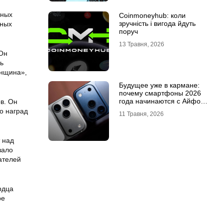
ьных
Coinmoneyhub: коли
зручність і вигода йдуть
тных
поруч
13 Травня, 2026
 Он
ь
енщина»,
Будущее уже в кармане:
почему смартфоны 2026
года начинаются с Айфон
в. Он
18 Про
о наград
11 Травня, 2026
т над
зало
ателей
рдца
ре