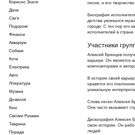
Корисно Знати
песни, и его творчеств
Дача
Биография исполнителя
Сім'я
детства увлекался музы
Подорожі
городе. С тех пор его 
исполнителей в стране.
Фінанси
Акваріум
Участники груп
Собаки
Алексей Брянцев получ
Коти
карьере. Он является а
композиторами и автора
Електрика
Авто
В истории своей карье
Література
нравятся его поклонник
уникальную интерпрет
Музика
Дозвілля
Слова песен Алексея Б
Они часто вызывают гл
Кіно
Своїми Руками
Дискография Алексея Б
Тварини
свою историю. Он работ
людей.
Поради