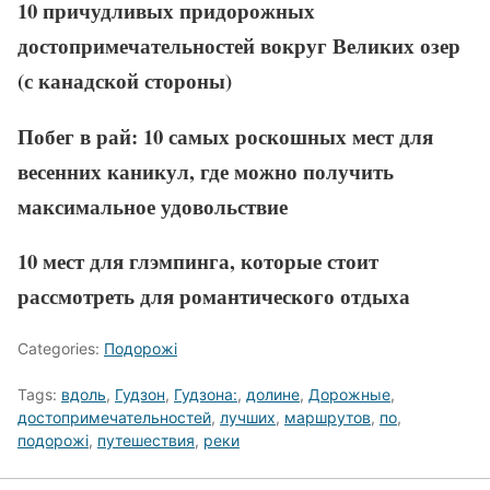
10 причудливых придорожных
достопримечательностей вокруг Великих озер
(с канадской стороны)
Побег в рай: 10 самых роскошных мест для
весенних каникул, где можно получить
максимальное удовольствие
10 мест для глэмпинга, которые стоит
рассмотреть для романтического отдыха
Categories:
Подорожі
Tags:
вдоль
,
Гудзон
,
Гудзона:
,
долине
,
Дорожные
,
достопримечательностей
,
лучших
,
маршрутов
,
по
,
подорожі
,
путешествия
,
реки