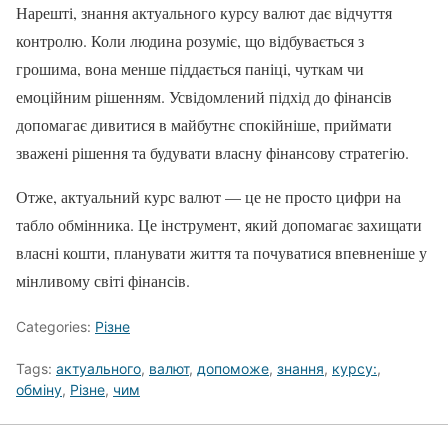
Нарешті, знання актуального курсу валют дає відчуття
контролю. Коли людина розуміє, що відбувається з
грошима, вона менше піддається паніці, чуткам чи
емоційним рішенням. Усвідомлений підхід до фінансів
допомагає дивитися в майбутнє спокійніше, приймати
зважені рішення та будувати власну фінансову стратегію.
Отже, актуальний курс валют — це не просто цифри на
табло обмінника. Це інструмент, який допомагає захищати
власні кошти, планувати життя та почуватися впевненіше у
мінливому світі фінансів.
Categories:
Різне
Tags:
актуального
,
валют
,
допоможе
,
знання
,
курсу:
,
обміну
,
Різне
,
чим