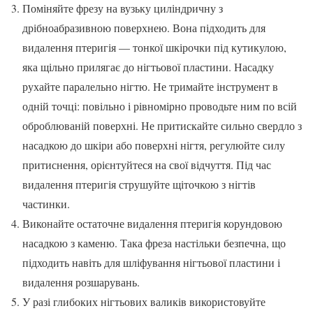
Поміняйте фрезу на вузьку циліндричну з
дрібноабразивною поверхнею. Вона підходить для
видалення птеригія — тонкої шкірочки під кутикулою,
яка щільно прилягає до нігтьової пластини. Насадку
рухайте паралельно нігтю. Не тримайте інструмент в
одній точці: повільно і рівномірно проводьте ним по всій
оброблюваній поверхні. Не притискайте сильно свердло з
насадкою до шкіри або поверхні нігтя, регулюйте силу
притиснення, орієнтуйтеся на свої відчуття. Під час
видалення птеригія струшуйте щіточкою з нігтів
частинки.
Виконайте остаточне видалення птеригія корундовою
насадкою з каменю. Така фреза настільки безпечна, що
підходить навіть для шліфування нігтьової пластини і
видалення розшарувань.
У разі глибоких нігтьових валиків використовуйте