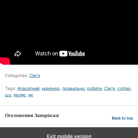
Categories:
Сім'я
Tags:
Апаратний
,
манікюр
,
правильно
,
робити
,
Сім'я
,
собою
,
що
,
являє
,
як
Оголошення Запоріжжя
Back to top
Exit mobile version