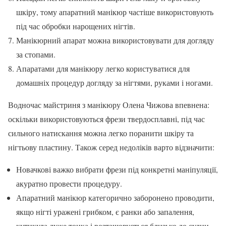
шкіру, тому апаратний манікюр частіше використовують
під час обробки нарощених нігтів.
Манікюрний апарат можна використовувати для догляду
за стопами.
Апаратами для манікюру легко користуватися для
домашніх процедур догляду за нігтями, руками і ногами.
Водночас майстриня з манікюру Олена Чижова впевнена:
оскільки використовуються фрези твердосплавні, під час
сильного натискання можна легко поранити шкіру та
нігтьову пластину. Також серед недоліків варто відзначити:
Новачкові важко вибрати фрези під конкретні маніпуляції,
акуратно провести процедуру.
Апаратний манікюр категорично заборонено проводити,
якщо нігті уражені грибком, є ранки або запалення,
кутикула дуже тонка і розташовується близько до судин.