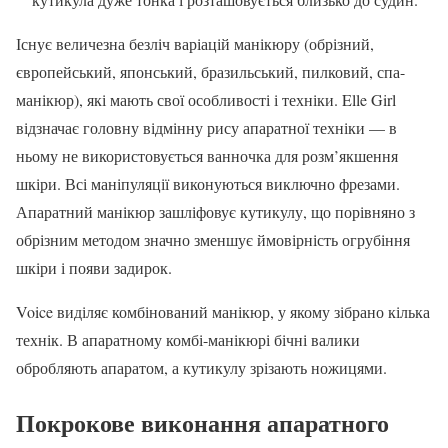
Існує величезна безліч варіацій манікюру (обрізний,
європейський, японський, бразильський, пилковий, спа-
манікюр), які мають свої особливості і техніки. Elle Girl
відзначає головну відмінну рису апаратної техніки — в
ньому не використовується ванночка для розм’якшення
шкіри. Всі маніпуляції виконуються виключно фрезами.
Апаратний манікюр зашліфовує кутикулу, що порівняно з
обрізним методом значно зменшує ймовірність огрубіння
шкіри і появи задирок.
Voice виділяє комбінований манікюр, у якому зібрано кілька
технік. В апаратному комбі-манікюрі бічні валики
обробляють апаратом, а кутикулу зрізають ножицями.
Покрокове виконання апаратного