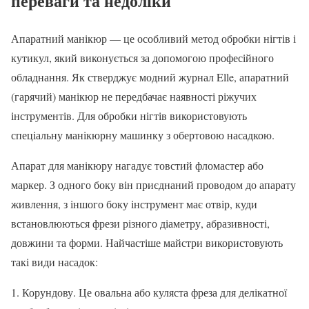
переваги та недоліки
Апаратний манікюр — це особливий метод обробки нігтів і
кутикул, який виконується за допомогою професійного
обладнання. Як стверджує модний журнал Elle, апаратний
(гарячий) манікюр не передбачає наявності ріжучих
інструментів. Для обробки нігтів використовують
спеціальну манікюрну машинку з обертовою насадкою.
Апарат для манікюру нагадує товстий фломастер або
маркер. З одного боку він приєднаний проводом до апарату
живлення, з іншого боку інструмент має отвір, куди
встановлюються фрези різного діаметру, абразивності,
довжини та форми. Найчастіше майстри використовують
такі види насадок:
Корундову. Це овальна або куляста фреза для делікатної