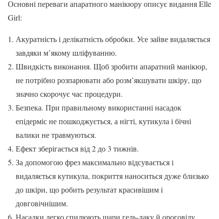
Основні переваги апаратного манікюру описує видання Elle
Girl:
Акуратність і делікатність обробки. Усе зайве видаляється
завдяки м’якому шліфуванню.
Швидкість виконання. Щоб зробити апаратний манікюр,
не потрібно розпарювати або розм’якшувати шкіру, що
значно скорочує час процедури.
Безпека. При правильному використанні насадок
епідерміс не пошкоджується, а нігті, кутикула і бічні
валики не травмуються.
Ефект зберігається від 2 до 3 тижнів.
За допомогою фрез максимально відсувається і
видаляється кутикула, покриття наноситься дуже близько
до шкіри, що робить результат красивішим і
довговічнішим.
Насадки легко спилюють шари гель-лаку й ороговілу