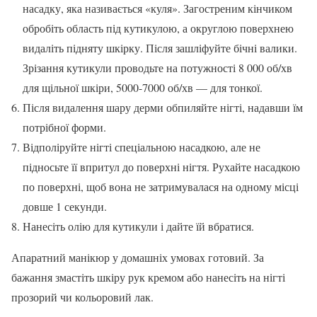
насадку, яка називається «куля». Загостреним кінчиком
обробіть область під кутикулою, а округлою поверхнею
видаліть підняту шкірку. Після зашліфуйте бічні валики.
Зрізання кутикули проводьте на потужності 8 000 об/хв
для щільної шкіри, 5000-7000 об/хв — для тонкої.
Після видалення шару дерми обпиляйте нігті, надавши їм
потрібної форми.
Відполіруйте нігті спеціальною насадкою, але не
підносьте її впритул до поверхні нігтя. Рухайте насадкою
по поверхні, щоб вона не затримувалася на одному місці
довше 1 секунди.
Нанесіть олію для кутикули і дайте їй вбратися.
Апаратний манікюр у домашніх умовах готовий. За
бажання змастіть шкіру рук кремом або нанесіть на нігті
прозорий чи кольоровий лак.