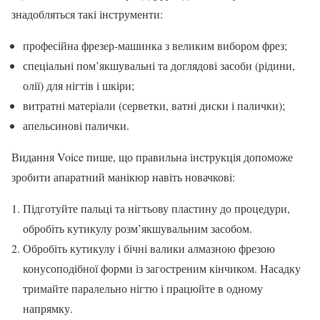
знадобляться такі інструменти:
професійна фрезер-машинка з великим вибором фрез;
спеціальні пом’якшувальні та доглядові засоби (рідини,
олії) для нігтів і шкіри;
витратні матеріали (серветки, ватні диски і палички);
апельсинові палички.
Видання Voice пише, що правильна інструкція допоможе
зробити апаратний манікюр навіть новачкові:
Підготуйте пальці та нігтьову пластину до процедури,
обробіть кутикулу розм’якшувальним засобом.
Обробіть кутикулу і бічні валики алмазною фрезою
конусоподібної форми із загостреним кінчиком. Насадку
тримайте паралельно нігтю і працюйте в одному
напрямку.