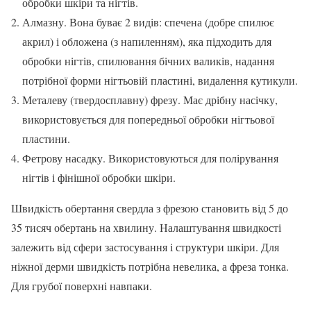
обробки шкіри та нігтів.
Алмазну. Вона буває 2 видів: спечена (добре спилює
акрил) і обложена (з напиленням), яка підходить для
обробки нігтів, спилювання бічних валиків, надання
потрібної форми нігтьовій пластині, видалення кутикули.
Металеву (твердосплавну) фрезу. Має дрібну насічку,
використовується для попередньої обробки нігтьової
пластини.
Фетрову насадку. Використовуються для полірування
нігтів і фінішної обробки шкіри.
Швидкість обертання свердла з фрезою становить від 5 до
35 тисяч обертань на хвилину. Налаштування швидкості
залежить від сфери застосування і структури шкіри. Для
ніжної дерми швидкість потрібна невелика, а фреза тонка.
Для грубої поверхні навпаки.