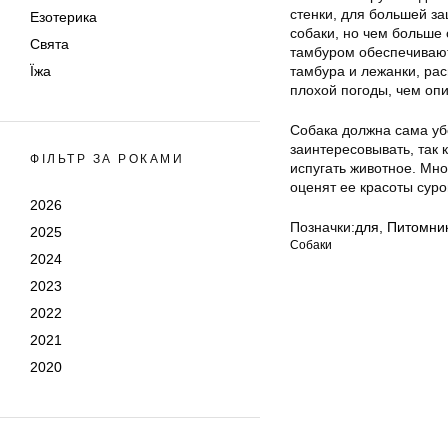
стенки, для большей за
Езотерика
собаки, но чем больше
Свята
тамбуром обеспечивают
Їжа
тамбура и лежанки, ра
плохой погоды, чем оп
Собака должна сама убе
заинтересовывать, так
ФІЛЬТР ЗА РОКАМИ
испугать животное. Мно
оценят ее красоты суро
2026
Позначки:
для
,
Питомни
2025
Собаки
2024
2023
2022
2021
2020