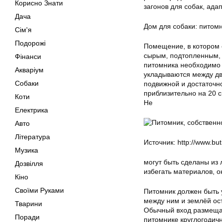
Корисно Знати
загонов для собак, ада
Дача
Дом для собаки: питом
Сім'я
Подорожі
Помещение, в котором 
сырым, подтопленным, 
Фінанси
питомника необходимо 
Акваріум
укладываются между дву
Собаки
подвижной и достаточн
приблизительно на 20 
Коти
Не
Електрика
Авто
Література
Источник: http://www.bu
Музика
могут быть сделаны из
Дозвілля
избегать материалов, о
Кіно
Своїми Руками
Питомник должен быть 
между ним и землёй ос
Тварини
Обычный вход размещае
Поради
питомнике круглогодичн