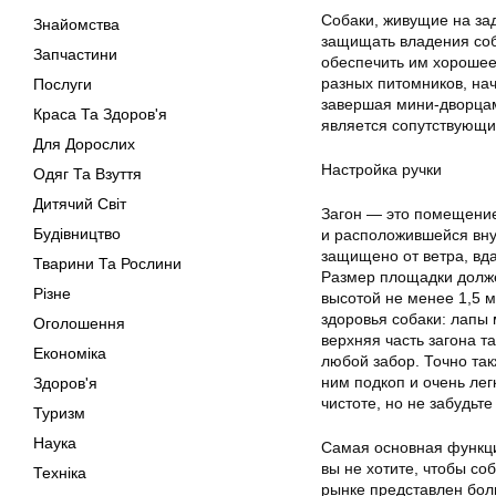
Собаки, живущие на за
Знайомства
защищать владения соб
Запчастини
обеспечить им хорошее
разных питомников, нач
Послуги
завершая мини-дворцам
Краса Та Здоров'я
является сопутствующи
Для Дорослих
Настройка ручки
Одяг Та Взуття
Дитячий Світ
Загон — это помещение,
Будівництво
и расположившейся внут
защищено от ветра, вда
Тварини Та Рослини
Размер площадки долже
Різне
высотой не менее 1,5 м
здоровья собаки: лапы 
Оголошення
верхняя часть загона 
Економіка
любой забор. Точно так
ним подкоп и очень лег
Здоров'я
чистоте, но не забудьт
Туризм
Наука
Самая основная функци
вы не хотите, чтобы со
Техніка
рынке представлен бол