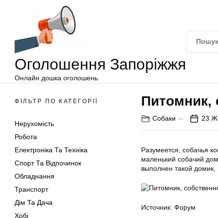
Оголошення
Перейти
Запоріжжя
до
вмісту
Оголошення Запоріжжя
Онлайн дошка оголошень
Питомник, 
ФІЛЬТР ПО КАТЕГОРІЇ
Собаки
23 Ж
Нерухомість
Робота
Електроніка Та Техніка
Разумеется, собачья ко
маленький собачий дом.
Спорт Та Відпочинок
выполнен такой домик, 
Обладнання
Транспорт
Дім Та Дача
Источник: Форум
Хобі