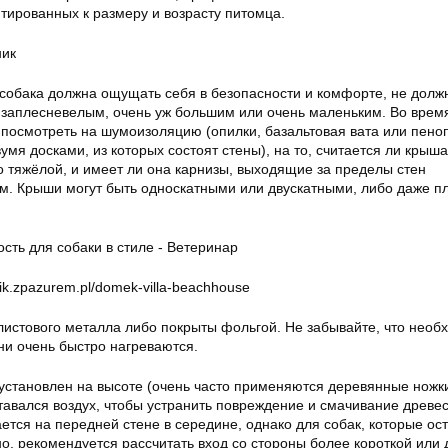
птированных к размеру и возрасту питомца.
ник
собака должна ощущать себя в безопасности и комфорте, не долж
заплесневелым, очень уж большим или очень маленьким. Во врем
посмотреть на шумоизоляцию (опилки, базальтовая вата или пено
мя досками, из которых состоят стены), на то, считается ли крыша
о тяжёлой, и имеет ли она карнизы, выходящие за пределы стен
см. Крыши могут быть односкатными или двускатными, либо даже п
tik.zpazurem.pl/domek-villa-beachhouse
 листового металла либо покрыты фольгой. Не забывайте, что необ
ни очень быстро нагреваются.
установлен на высоте (очень часто применяются деревянные ножки
тавался воздух, чтобы устранить повреждение и смачивание древе
тся на передней стене в середине, однако для собак, которые ос
о, рекомендуется рассчитать вход со стороны более короткой или