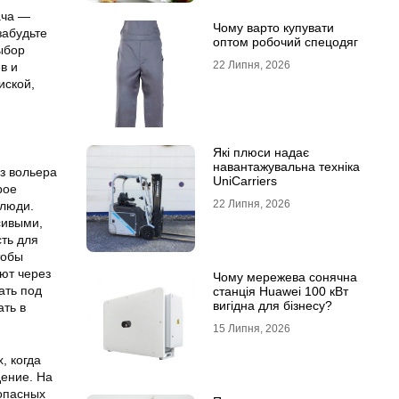
ача —
Чому варто купувати
забудьте
оптом робочий спецодяг
ыбор
22 Липня, 2026
в и
иской,
Які плюси надає
навантажувальна техніка
из вольера
UniCarriers
рое
22 Липня, 2026
 люди.
сивыми,
сть для
тобы
ют через
Чому мережева сонячна
ать под
станція Huawei 100 кВт
вигідна для бізнесу?
ать в
15 Липня, 2026
, когда
дение. На
опасных