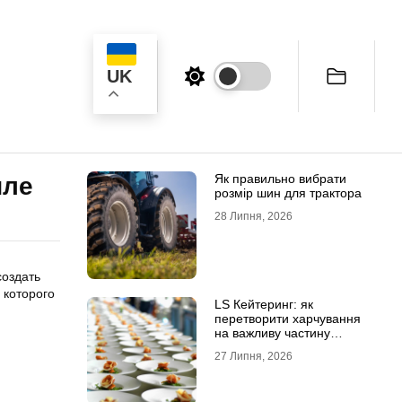
UK
ук
Як правильно вибрати
иле
розмір шин для трактора
28 Липня, 2026
создать
 которого
LS Кейтеринг: як
перетворити харчування
на важливу частину
успішного заходу
27 Липня, 2026