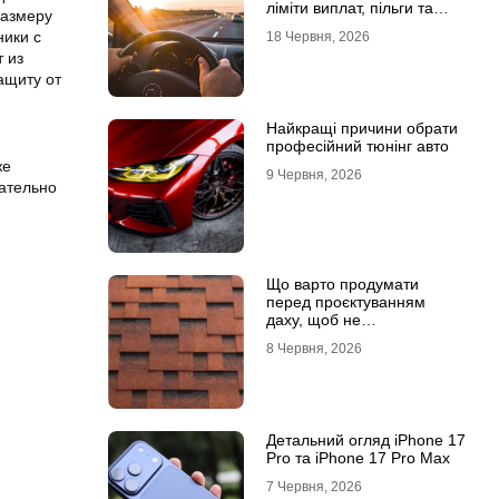
ліміти виплат, пільги та
размеру
відповідальність водіїв
ники с
18 Червня, 2026
 из
ащиту от
Найкращі причини обрати
професійний тюнінг авто
же
9 Червня, 2026
зательно
Що варто продумати
перед проєктуванням
даху, щоб не
переплачувати під час
8 Червня, 2026
будівництва
Детальний огляд iPhone 17
Pro та iPhone 17 Pro Max
7 Червня, 2026