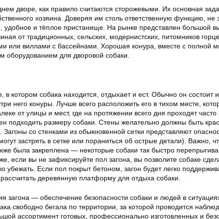
днем дворе, как правило считаются сторожевыми. Их основная зад
ственного хозяина. Доверяя им столь ответственную функцию, не 
, удобное и тёплое пристанище. На рынке представлен большой в
иная от традиционных, сельских, модернистских, питомников горце
и или виллами с бассейнами. Хорошая конура, вместе с полной м
м оборудованием для дворовой собаки.
 в котором собака находится, отдыхает и ест. Обычно он состоит 
ри него конуры. Лучше всего расположить его в тихом месте, кото
леке от улицы и мест, где на протяжении всего дня проходят часто
н подходить размеру собаки. Стены желательно должны быть кра
. Загоны со стенками из обыкновенной сетки представляют опасно
могут застрять в сетке или пораниться об острые детали). Важно, ч
также была закреплена — некоторые собаки так быстро перепрыгива
же, если вы не зафиксируйте пол загона, вы позволите собаке сдел
ко убежать. Если пол покрыт бетоном, загон будет легко поддержив
е рассчитать деревянную платформу для отдыха собаки.
я загона — обеспечение безопасности собаки и людей в ситуациях
бака свободно бегала по территории, за которой проводится наблю
ьшой ассортимент готовых, профессионально изготовленных и без