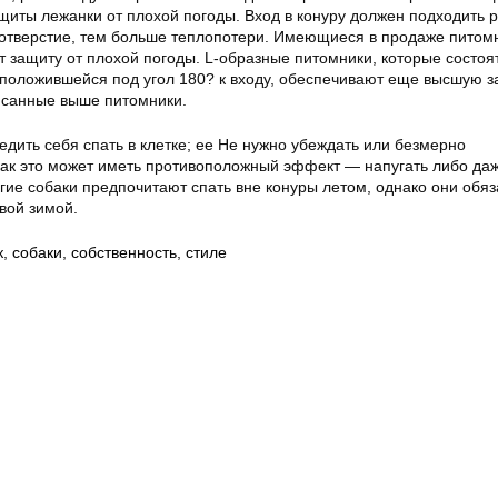
щиты лежанки от плохой погоды. Вход в конуру должен подходить 
 отверстие, тем больше теплопотери. Имеющиеся в продаже питом
 защиту от плохой погоды. L-образные питомники, которые состоят
сположившейся под угол 180? к входу, обеспечивают еще высшую з
исанные выше питомники.
дить себя спать в клетке; ее Не нужно убеждать или безмерно
 как это может иметь противоположный эффект — напугать либо да
гие собаки предпочитают спать вне конуры летом, однако они обя
вой зимой.
к
,
собаки
,
собственность
,
стиле