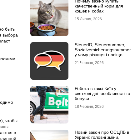
Почему важно купить
качественный корм для
кошек и собак
15 Липня, 2026
но быть
я выбора
пласт
SteuerID, Steuernummer,
Sozialversicherungsnummer:
у чому різниця і навіщо
лоскими.
кожна
21 Червня, 2026
Робота в таксі Київ у
святкові дні: особливості та
бонуси
ходимо
18 Червня, 2026
), чтобы
сины.
Новий закон про ОСЦПВ в
таются в
Україні: головні зміни,
 длинной