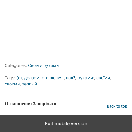
Categories:
Своїми руками
Tags:
(от
,
делаем
,
отопления:
,
пол?
,
руками:
,
своїми
,
своими
,
теплый
Оголошення Запоріжжя
Back to top
Exit mobile version