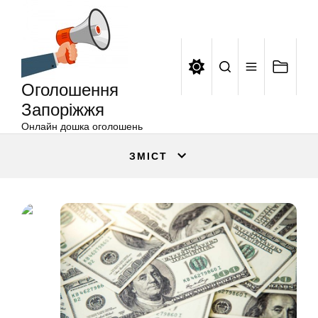
Оголошення
Перейти
Запоріжжя
до
вмісту
Оголошення
Запоріжжя
Онлайн дошка оголошень
ЗМІСТ