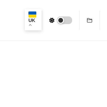
UK
ук