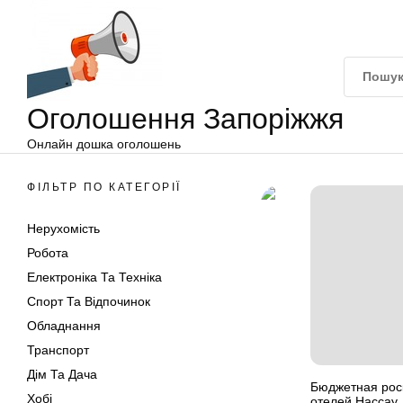
Оголошення
Перейти
Запоріжжя
до
вмісту
Оголошення Запоріжжя
Онлайн дошка оголошень
ФІЛЬТР ПО КАТЕГОРІЇ
Нерухомість
Робота
Електроніка Та Техніка
Спорт Та Відпочинок
Обладнання
Транспорт
Дім Та Дача
Бюджетная роск
Хобі
отелей Нассау,