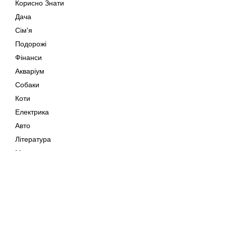
Корисно Знати
Дача
Сім'я
Подорожі
Фінанси
Акваріум
Собаки
Коти
Електрика
Авто
Література
Музика
Дозвілля
Кіно
Мапа сайту
Своїми Руками
Тварини
Авторське право © 202
Поради