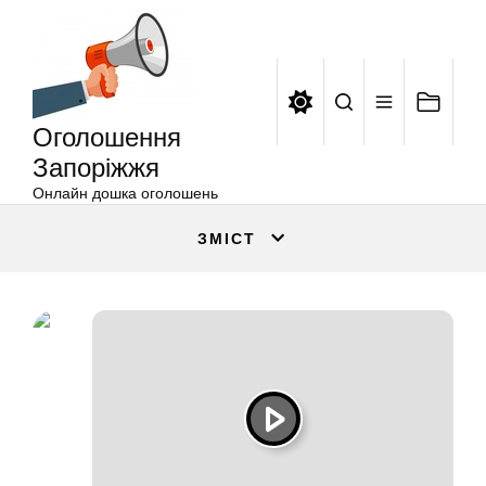
Оголошення
Перейти
Запоріжжя
до
вмісту
Оголошення
Запоріжжя
Онлайн дошка оголошень
ЗМІСТ