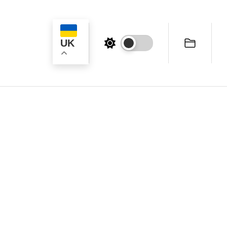
UK
ук