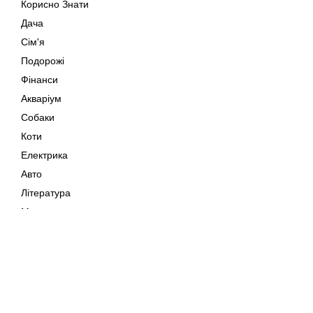
Корисно Знати
Дача
Сім'я
Подорожі
Фінанси
Акваріум
Собаки
Коти
Електрика
Авто
Література
Музика
Дозвілля
Кіно
Мапа сайту
Своїми Руками
Тварини
Авторське право © 202
Поради