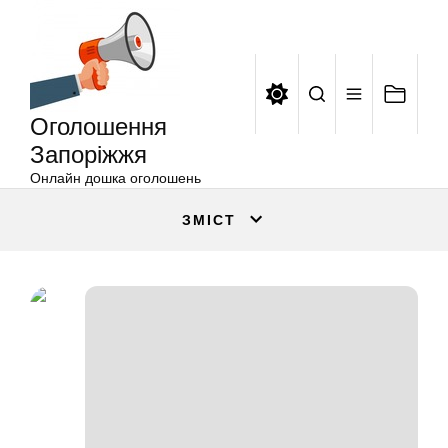
Оголошення
Перейти
Запоріжжя
до
вмісту
Оголошення
Запоріжжя
Онлайн дошка оголошень
ЗМІСТ