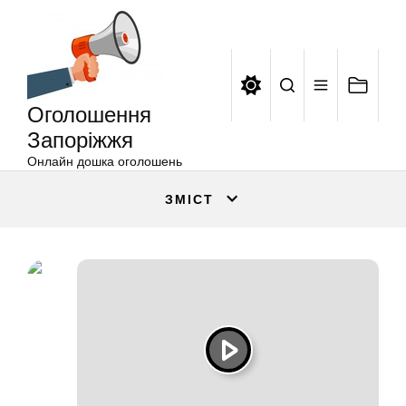
Оголошення
Перейти
Запоріжжя
до
вмісту
Оголошення
Запоріжжя
Онлайн дошка оголошень
ЗМІСТ