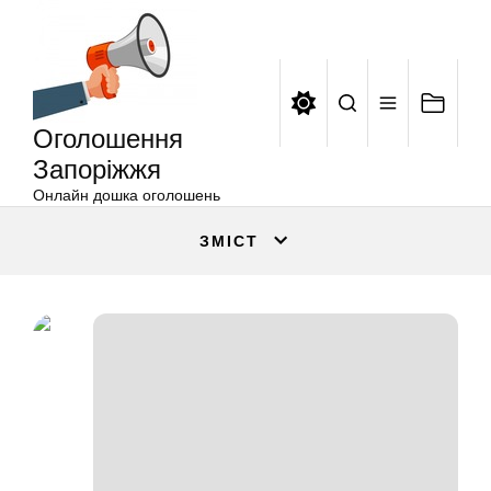
Оголошення
Перейти
Запоріжжя
до
вмісту
Оголошення
Запоріжжя
Онлайн дошка оголошень
ЗМІСТ