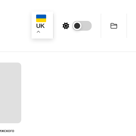
UK
ук
ижского