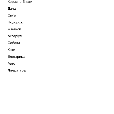
Корисно Знати
Дача
Сім'я
Подорожі
Фінанси
Акваріум
Собаки
Коти
Електрика
Авто
Література
Музика
Дозвілля
Кіно
Мапа сайту
Своїми Руками
Тварини
Авторське право © 202
Поради