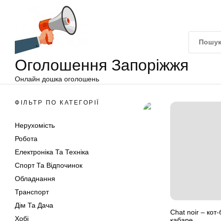
Оголошення
Перейти
Запоріжжя
до
вмісту
Оголошення Запоріжжя
Онлайн дошка оголошень
ФІЛЬТР ПО КАТЕГОРІЇ
Нерухомість
Робота
Електроніка Та Техніка
Спорт Та Відпочинок
Обладнання
Транспорт
Дім Та Дача
Chat noir – кот
Хобі
кабаре