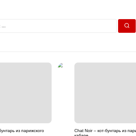
Пош
-бунтарь из парижского
Chat Noir – кот-бунтарь из пар
кабаре.